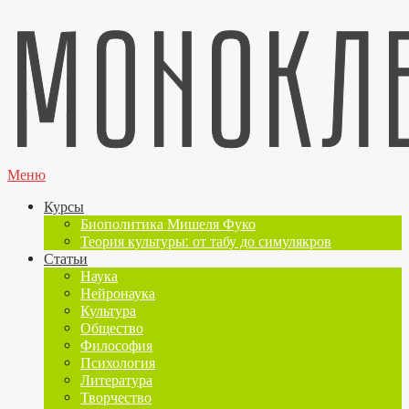
Меню
Курсы
Биополитика Мишеля Фуко
Теория культуры: от табу до симулякров
Статьи
Наука
Нейронаука
Культура
Общество
Философия
Психология
Литература
Творчество