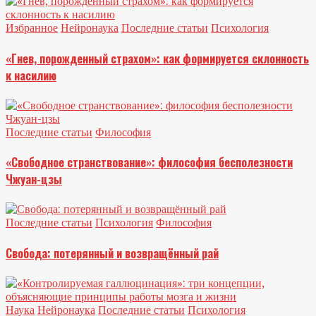
Избранное
Нейронаука
Последние статьи
Психология
«Гнев, порожденный страхом»: как формируется склонность
к насилию
Последние статьи
Философия
«Свободное странствование»: философия бесполезности
Чжуан-цзы
Последние статьи
Психология
Философия
Свобода: потерянный и возвращённый рай
Наука
Нейронаука
Последние статьи
Психология