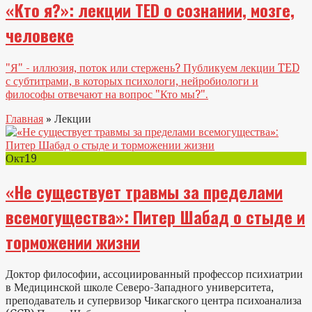
«Кто я?»: лекции TED о сознании, мозге,
человеке
"Я" - иллюзия, поток или стержень? Публикуем лекции TED
с субтитрами, в которых психологи, нейробиологи и
философы отвечают на вопрос "Кто мы?".
Главная
»
Лекции
Окт
19
«Не существует травмы за пределами
всемогущества»: Питер Шабад о стыде и
торможении жизни
Доктор философии, ассоциированный профессор психиатрии
в Медицинской школе Северо-Западного университета,
преподаватель и супервизор Чикагского центра психоанализа