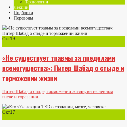
Технологии
Лекции
Подборки
Переводы
Окт
19
0
«Не существует травмы за пределами
всемогущества»: Питер Шабад о стыде и
торможении жизни
Питер Шабад о стыде, торможении жизни, вытесненном
гневе и горевании.
Окт
17
2