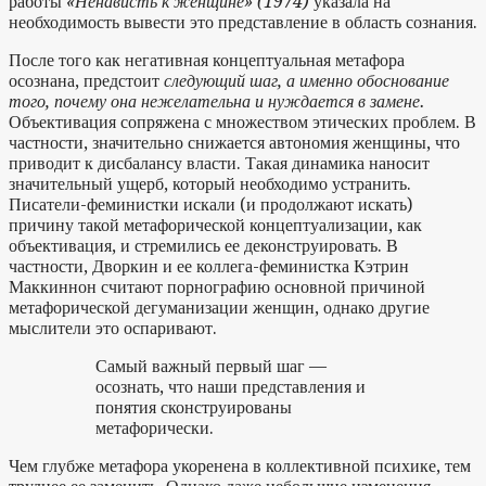
работы
«Ненависть к женщине» (1974)
указала на
необходимость вывести это представление в область сознания.
После того как негативная концептуальная метафора
осознана, предстоит
следующий шаг, а именно обоснование
того, почему она нежелательна и нуждается в замене.
Объективация сопряжена с множеством этических проблем. В
частности, значительно снижается автономия женщины, что
приводит к дисбалансу власти. Такая динамика наносит
значительный ущерб, который необходимо устранить.
Писатели-феминистки искали (и продолжают искать)
причину такой метафорической концептуализации, как
объективация, и стремились ее деконструировать. В
частности, Дворкин и ее коллега-феминистка Кэтрин
Маккиннон считают порнографию основной причиной
метафорической дегуманизации женщин, однако другие
мыслители это оспаривают.
Самый важный первый шаг —
осознать, что наши представления и
понятия сконструированы
метафорически.
Чем глубже метафора укоренена в коллективной психике, тем