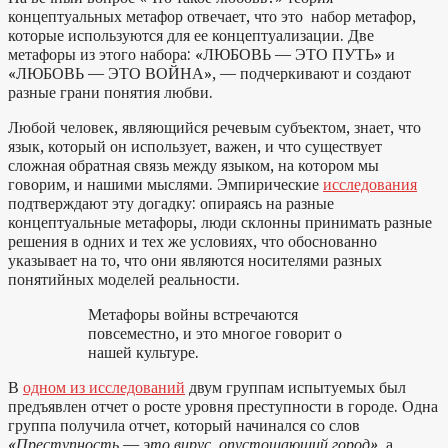
концептуальных метафор отвечает, что это набор метафор,
которые используются для ее концептуализации. Две
метафоры из этого набора: «ЛЮБОВЬ — ЭТО ПУТЬ» и
«ЛЮБОВЬ — ЭТО ВОЙНА», — подчеркивают и создают
разные грани понятия любви.
Любой человек, являющийся речевым субъектом, знает, что
язык, который он использует, важен, и что существует
сложная обратная связь между языком, на котором мы
говорим, и нашими мыслями. Эмпирические
исследования
подтверждают эту догадку: опираясь на разные
концептуальные метафоры, люди склонны принимать разные
решения в одних и тех же условиях, что обоснованно
указывает на то, что они являются носителями разных
понятийных моделей реальности.
Метафоры войны встречаются
повсеместно, и это многое говорит о
нашей культуре.
В
одном из исследований
двум группам испытуемых был
предъявлен отчет о росте уровня преступности в городе. Одна
группа получила отчет, который начинался со слов
«Преступность — это вирус, опустошающий город»
, а