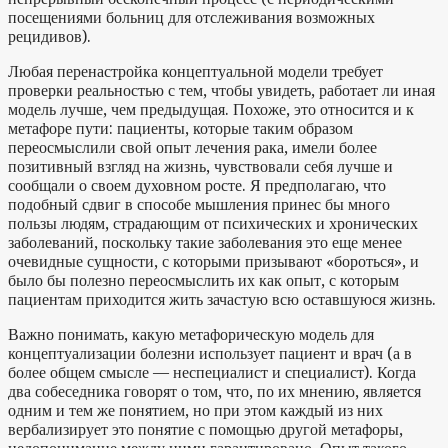
посещениями больниц для отслеживания возможных
рецидивов).
Любая перенастройка концептуальной модели требует
проверки реальностью с тем, чтобы увидеть, работает ли иная
модель лучше, чем предыдущая. Похоже, это относится и к
метафоре пути: пациенты, которые таким образом
переосмыслили свой опыт лечения рака, имели более
позитивный взгляд на жизнь, чувствовали себя лучше и
сообщали о своем духовном росте. Я предполагаю, что
подобный сдвиг в способе мышления принес бы много
пользы людям, страдающим от психических и хронических
заболеваний, поскольку такие заболевания это еще менее
очевидные сущности, с которыми призывают «бороться», и
было бы полезно переосмыслить их как опыт, с которым
пациентам приходится жить зачастую всю оставшуюся жизнь.
Важно понимать, какую метафорическую модель для
концептуализации болезни использует пациент и врач (а в
более общем смысле — неспециалист и специалист). Когда
два собеседника говорят о том, что, по их мнению, является
одним и тем же понятием, но при этом каждый из них
вербализирует это понятие с помощью другой метафоры,