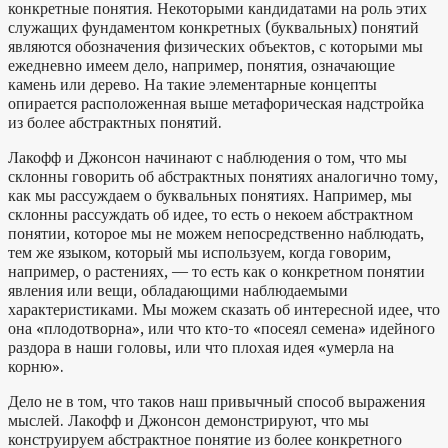
конкретные понятия. Некоторыми кандидатами на роль этих
служащих фундаментом конкретных (буквальных) понятий
являются обозначения физических объектов, с которыми мы
ежедневно имеем дело, например, понятия, означающие
камень или дерево. На такие элементарные концепты
опирается расположенная выше метафорическая надстройка
из более абстрактных понятий.
Лакофф и Джонсон начинают с наблюдения о том, что мы
склонны говорить об абстрактных понятиях аналогично тому,
как мы рассуждаем о буквальных понятиях. Например, мы
склонны рассуждать об идее, то есть о некоем абстрактном
понятии, которое мы не можем непосредственно наблюдать,
тем же языком, который мы используем, когда говорим,
например, о растениях, — то есть как о конкретном понятии
явления или вещи, обладающими наблюдаемыми
характеристиками. Мы можем сказать об интересной идее, что
она «плодотворна», или что кто-то «посеял семена» идейного
раздора в наши головы, или что плохая идея «умерла на
корню».
Дело не в том, что таков наш привычный способ выражения
мыслей. Лакофф и Джонсон демонстрируют, что мы
конструируем абстрактное понятие из более конкретного