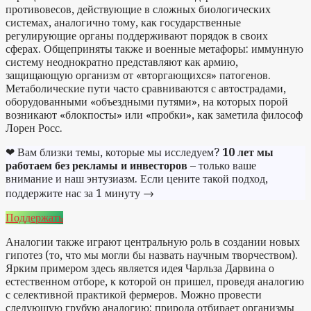
противовесов, действующие в сложных биологических
системах, аналогично тому, как государственные
регулирующие органы поддерживают порядок в своих
сферах. Общеприняты также и военные метафоры: иммунную
систему неоднократно представляют как армию,
защищающую организм от «вторгающихся» патогенов.
Метаболические пути часто сравниваются с автострадами,
оборудованными «объездными путями», на которых порой
возникают «блокпосты» или «пробки», как заметила философ
Лорен Росс.
❤ Вам близки темы, которые мы исследуем?
10 лет мы
работаем без рекламы и инвесторов
– только ваше
внимание и наш энтузиазм. Если цените такой подход,
поддержите нас за 1 минуту →
Поддержать
Аналогии также играют центральную роль в создании новых
гипотез (то, что мы могли бы назвать научным творчеством).
Ярким примером здесь является идея Чарльза Дарвина о
естественном отборе, к которой он пришел, проведя аналогию
с селективной практикой фермеров. Можно провести
следующую грубую аналогию: природа отбирает организмы