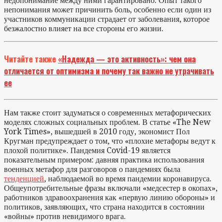
недопонимание между ними гарантировано. Опыт такого
непонимания может причинить боль, особенно если один из
участников коммуникации страдает от заболевания, которое
безжалостно влияет на все стороны его жизни.
Читайте также
«Надежда — это активность»: чем она
отличается от оптимизма и почему так важно не утрачивать
ее
Нам также стоит задуматься о современных метафорических
моделях сложных социальных проблем. В статье «The New
York Times», вышедшей в 2010 году, экономист Пол
Кругман предупреждает о том, что «плохие метафоры ведут к
плохой политике». Пандемия Covid-19 является
показательным примером: давняя практика использования
военных метафор для разговоров о пандемиях была
тенденцией
, наблюдаемой во время пандемии коронавируса.
Общеупотребительные фразы включали «медсестер в окопах»,
работников здравоохранения как «первую линию обороны» и
политиков, заявляющих, что страна находится в состоянии
«войны» против невидимого врага.