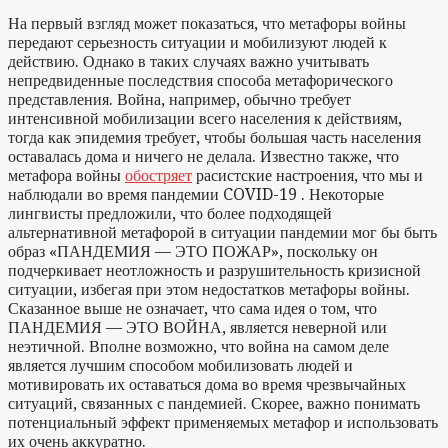
На первый взгляд может показаться, что метафоры войны
передают серьезность ситуации и мобилизуют людей к
действию. Однако в таких случаях важно учитывать
непредвиденные последствия способа метафорического
представления. Война, например, обычно требует
интенсивной мобилизации всего населения к действиям,
тогда как эпидемия требует, чтобы большая часть населения
оставалась дома и ничего не делала. Известно также, что
метафора войны
обостряет
расистские настроения, что мы и
наблюдали во время пандемии COVID-19 . Некоторые
лингвисты предложили, что более подходящей
альтернативной метафорой в ситуации пандемии мог бы быть
образ «ПАНДЕМИЯ — ЭТО ПОЖАР», поскольку он
подчеркивает неотложность и разрушительность кризисной
ситуации, избегая при этом недостатков метафоры войны.
Сказанное выше не означает, что сама идея о том, что
ПАНДЕМИЯ — ЭТО ВОЙНА, является неверной или
неэтичной. Вполне возможно, что война на самом деле
является лучшим способом мобилизовать людей и
мотивировать их оставаться дома во время чрезвычайных
ситуаций, связанных с пандемией. Скорее, важно понимать
потенциальный эффект применяемых метафор и использовать
их очень аккуратно.