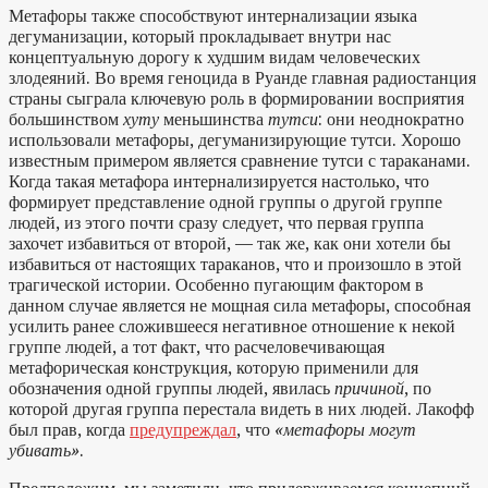
Метафоры также способствуют интернализации языка
дегуманизации, который прокладывает внутри нас
концептуальную дорогу к худшим видам человеческих
злодеяний. Во время геноцида в Руанде главная радиостанция
страны сыграла ключевую роль в формировании восприятия
большинством
хуту
меньшинства
тутси
: они неоднократно
использовали метафоры, дегуманизирующие тутси. Хорошо
известным примером является сравнение тутси с тараканами.
Когда такая метафора интернализируется настолько, что
формирует представление одной группы о другой группе
людей, из этого почти сразу следует, что первая группа
захочет избавиться от второй, — так же, как они хотели бы
избавиться от настоящих тараканов, что и произошло в этой
трагической истории. Особенно пугающим фактором в
данном случае является не мощная сила метафоры, способная
усилить ранее сложившееся негативное отношение к некой
группе людей, а тот факт, что расчеловечивающая
метафорическая конструкция, которую применили для
обозначения одной группы людей, явилась
причиной
, по
которой другая группа перестала видеть в них людей. Лакофф
был прав, когда
предупреждал
, что
«метафоры могут
убивать»
.