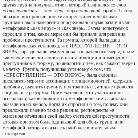
другая группа получила отчет, который начинался со слов
«Преступность — это зверь, опустошающий город»
. Таким
образом, восприятие понятия «преступление» обеими
группами было намеренно опосредовано двумя различными
метафорами: «как вирус» и «как зверь». Затем испытуемых
спросили о том, какие меры они бы приняли для решения
проблемы преступности. Та группа, которой была дана
метафорическая установка, что ПРЕСТУПЛЕНИЕ — ЭТО
ЗВЕРЬ, гораздо чаще рекомендовала карательные меры, такие
как увеличение численности штата полиции и помещение
преступников в тюрьму, по аналогии с тем, как сажают зверей
в клетку. Группа, получившая установку о том, что
«ПРЕСТУПЛЕНИЕ — ЭТО ВИРУС», была склонны
предлагать меры по ассоциации с эпидемиологией: сдержать
проблему, выявить причину и устранить ее, а также провести
социальные реформы. Примечательно, что участники не
осознавали, какое влияние эти метафорические установки
оказали на их выбор. Когда их спросили о том, почему они
предложили именно такие решения, респонденты «в
основном объясняли свой выбор статистикой преступности,
которая при этом была одинаковой для обеих групп, а не
метафорой, которая оказалась наиболее влиятельным
фактором».