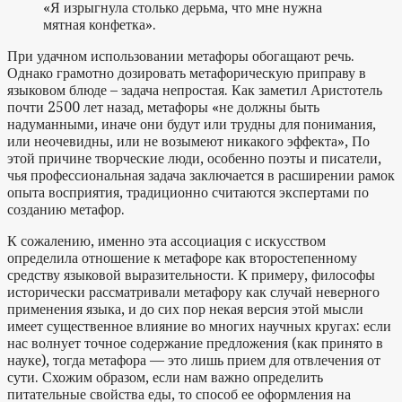
«Я изрыгнула столько дерьма, что мне нужна
мятная конфетка».
При удачном использовании метафоры обогащают речь.
Однако грамотно дозировать метафорическую приправу в
языковом блюде – задача непростая. Как заметил Аристотель
почти 2500 лет назад, метафоры «не должны быть
надуманными, иначе они будут или трудны для понимания,
или неочевидны, или не возымеют никакого эффекта», По
этой причине творческие люди, особенно поэты и писатели,
чья профессиональная задача заключается в расширении рамок
опыта восприятия, традиционно считаются экспертами по
созданию метафор.
К сожалению, именно эта ассоциация с искусством
определила отношение к метафоре как второстепенному
средству языковой выразительности. К примеру, философы
исторически рассматривали метафору как случай неверного
применения языка, и до сих пор некая версия этой мысли
имеет существенное влияние во многих научных кругах: если
нас волнует точное содержание предложения (как принято в
науке), тогда метафора — это лишь прием для отвлечения от
сути. Схожим образом, если нам важно определить
питательные свойства еды, то способ ее оформления на