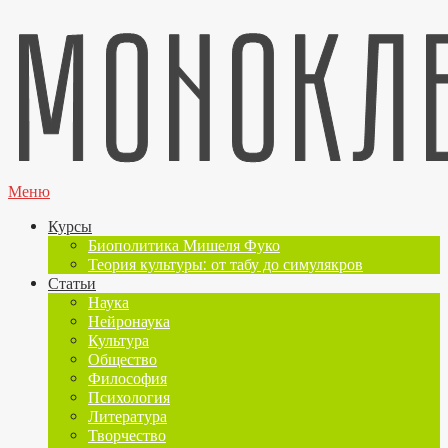
Меню
Курсы
Биополитика Мишеля Фуко
Теория культуры: от табу до симулякров
Статьи
Наука
Нейронаука
Культура
Общество
Философия
Психология
Литература
Творчество