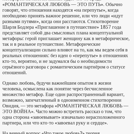
«РОМАНТИЧЕСКАЯ ЛЮБОВЬ — ЭТО ПУТЬ». Обычно
говорят, что отношения находятся «на перепутье», когда
необходимо принять важное решение, или что люди «идут
разными путями», когда они расстаются. Стихотворение
Шарля Бодлера «Приглашение в путешествие» 1857 года
представляет собой два смысловых плана концептуальной
метафоры: герой приглашает женщину как в метафорическое,
так и в реальное путешествие. Метафорические
концептуализации сильно влияют на то, как мы ведем себя в
реальных отношениях: без идеи о «перепутье» в отношениях
кто-то, вероятно, и не задумался бы о необходимости
серьёзного разговора с романтическим партнёром о статусе
отношений.
Однако любовь, будучи важнейшим опытом в жизни
человека, осмыслена как понятие через бесчисленное
множество метафор. Еще один распространенный вариант,
возможно, запечатленный в одноименном стихотворении
Овидия, — это метафора «РОМАНТИЧЕСКАЯ ЛЮБОВЬ —
ЭТО ВОЙНА». Часто можно встретить рассказ о том, что
одна сторона «завоевывает» изначально нерасположенного
партнера, или что кто-то «завоевал руку и сердце».
На вечный вопрос «Что такое любовь?» теория