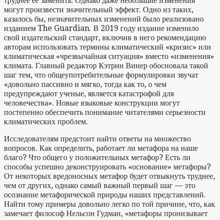
труднее ее заменить. Однако даже небольшие изменения
могут произвести значительный эффект. Одно из таких,
казалось бы, незначительных изменений было реализовано
изданием The Guardian. В 2019 году издание изменило
свой издательский стандарт, включив в него рекомендацию
авторам использовать термины климатический «кризис» или
климатическая «чрезвычайная ситуация» вместо «изменения»
климата. Главный редактор Кэтрин Винер обосновала такой
шаг тем, что общеупотребительные формулировки звучат
«довольно пассивно и мягко, тогда как то, о чем
предупреждают ученые, является катастрофой для
человечества». Новые языковые конструкции могут
постепенно обеспечить понимание читателями серьезности
климатических проблем.
Исследователям предстоит найти ответы на множество
вопросов. Как определить, работает ли метафора на наше
благо? Что общего у положительных метафор? Есть ли
способы успешно деконструировать «основание» метафоры?
От некоторых вредоносных метафор будет отвыкнуть труднее,
чем от других, однако самый важный первый шаг — это
осознание метафорической природы наших представлений.
Найти тому примеры довольно легко по той причине, что, как
замечает философ Нельсон Гудман, «метафоры пронизывает