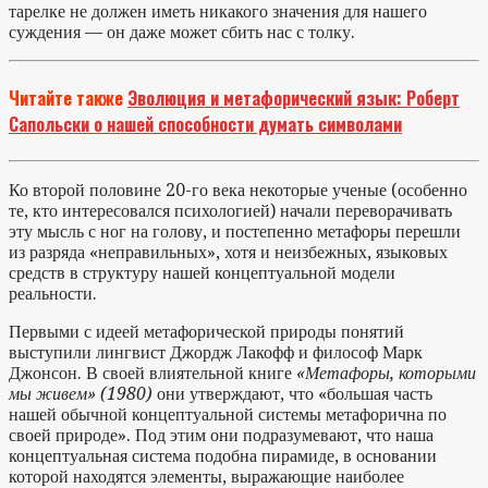
тарелке не должен иметь никакого значения для нашего
суждения — он даже может сбить нас с толку.
Читайте также
Эволюция и метафорический язык: Роберт
Сапольски о нашей способности думать символами
Ко второй половине 20-го века некоторые ученые (особенно
те, кто интересовался психологией) начали переворачивать
эту мысль с ног на голову, и постепенно метафоры перешли
из разряда «неправильных», хотя и неизбежных, языковых
средств в структуру нашей концептуальной модели
реальности.
Первыми с идеей метафорической природы понятий
выступили лингвист Джордж Лакофф и философ Марк
Джонсон. В своей влиятельной книге
«Метафоры, которыми
мы живем» (1980)
они утверждают, что «большая часть
нашей обычной концептуальной системы метафорична по
своей природе». Под этим они подразумевают, что наша
концептуальная система подобна пирамиде, в основании
которой находятся элементы, выражающие наиболее