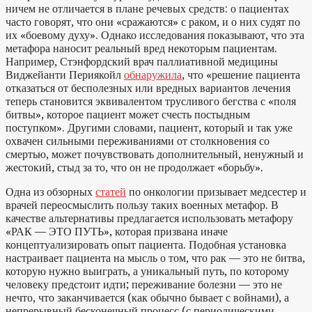
ничем не отличается в плане речевых средств: о пациентах
часто говорят, что они «сражаются» с раком, и о них судят по
их «боевому духу». Однако исследования показывают, что эта
метафора наносит реальный вред некоторым пациентам.
Например, Стэнфордский врач паллиативной медицины
Виджейанти Периякойл
обнаружила
, что «решение пациента
отказаться от бесполезных или вредных вариантов лечения
теперь становится эквивалентом трусливого бегства с «поля
битвы», которое пациент может счесть постыдным
поступком». Другими словами, пациент, который и так уже
охвачен сильными переживаниями от столкновения со
смертью, может почувствовать дополнительный, ненужный и
жестокий, стыд за то, что он не продолжает «борьбу».
Одна из обзорных
статей
по онкологии призывает медсестер и
врачей переосмыслить пользу таких военных метафор. В
качестве альтернативы предлагается использовать метафору
«РАК — ЭТО ПУТЬ», которая призвана иначе
концептуализировать опыт пациента. Подобная установка
настраивает пациента на мысль о том, что рак — это не битва,
которую нужно выиграть, а уникальный путь, по которому
человеку предстоит идти; переживание болезни — это не
нечто, что заканчивается (как обычно бывает с войнами), а
непрерывный бесконечный процесс (с периодическими