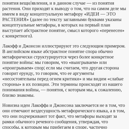
понятия вещи/явления, и в данном случае — из понятия
растения. Они приходят к выводу о том, что на самом деле мы
имеем в виду концептуальную метафору «ИДЕИ — ЭТО
РАСТЕНИЯ» (далее по тексту заглавными буквами указаны
концептуальные метафоры, в которых на первый план
выступает абстрактное понятие, смысл которого «перенесен»
с конкретного).
Лакофф и Джонсон иллюстрируют это следующим примером.
В английском языке абстрактное понятие спора обычно
метафорически структурируется через более конкретное
понятие войны: мы говорим, что «выигрываем» или
«проигрываем» спор; если мы считаем, что другая сторона
говорит ерунду, то говорим, что ее аргументы
«несостоятельны перед огнем критики» и мы видим «слабые
стороны» в их позиции. Эти термины происходят из нашего
понимания войны, — понятия, с которым мы, к сожалению,
близко знакомы.
Новизна идеи Лакоффа и Джонсона заключается не в том, что
они отмечают вездесущность метафорического языка, а в том,
что они подчеркивают тот факт, что метафоры выходят за
рамки обычного речевого сообщения, утверждая, что
способы, к которым мы прибегаем в споре, частично