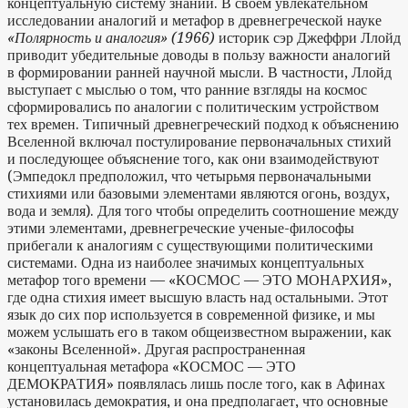
концептуальную систему знаний. В своем увлекательном
исследовании аналогий и метафор в древнегреческой науке
«Полярность и аналогия» (1966)
историк сэр Джеффри Ллойд
приводит убедительные доводы в пользу важности аналогий
в формировании ранней научной мысли. В частности, Ллойд
выступает с мыслью о том, что ранние взгляды на космос
сформировались по аналогии с политическим устройством
тех времен. Типичный древнегреческий подход к объяснению
Вселенной включал постулирование первоначальных стихий
и последующее объяснение того, как они взаимодействуют
(Эмпедокл предположил, что четырьмя первоначальными
стихиями или базовыми элементами являются огонь, воздух,
вода и земля). Для того чтобы определить соотношение между
этими элементами, древнегреческие ученые-философы
прибегали к аналогиям с существующими политическими
системами. Одна из наиболее значимых концептуальных
метафор того времени — «КОСМОС — ЭТО МОНАРХИЯ»,
где одна стихия имеет высшую власть над остальными. Этот
язык до сих пор используется в современной физике, и мы
можем услышать его в таком общеизвестном выражении, как
«законы Вселенной». Другая распространенная
концептуальная метафора «КОСМОС — ЭТО
ДЕМОКРАТИЯ» появлялась лишь после того, как в Афинах
установилась демократия, и она предполагает, что основные