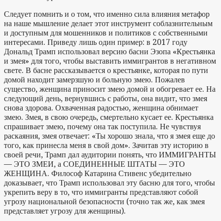
Следует помнить и о том, что именно сила влияния метафор
на наше мышление делает этот инструмент соблазнительным
и доступным для мошенников и политиков с собственными
интересами. Приведу лишь один пример: в 2017 году
Дональд Трамп использовал версию басни Эзопа «Крестьянка
и змея» для того, чтобы выставить иммигрантов в негативном
свете. В басне рассказывается о крестьянке, которая по пути
домой находит замерзшую и больную змею. Пожалев
существо, женщина приносит змею домой и обогревает ее. На
следующий день, вернувшись с работы, она видит, что змея
снова здорова. Охваченная радостью, женщина обнимает
змею. Змея, в свою очередь, смертельно кусает ее. Крестьянка
спрашивает змею, почему она так поступила. Не чувствуя
раскаяния, змея отвечает: «Ты хорошо знала, что я змея еще до
того, как принесла меня в свой дом». Зачитав эту историю в
своей речи, Трамп дал аудитории понять, что ИММИГРАНТЫ
— ЭТО ЗМЕИ, а СОЕДИНЕННЫЕ ШТАТЫ — ЭТО
ЖЕНЩИНА. Философ Катарина Стивенс убедительно
доказывает, что Трамп использовал эту басню для того, чтобы
укрепить веру в то, что иммигранты представляют собой
угрозу национальной безопасности (точно так же, как змея
представляет угрозу для женщины).