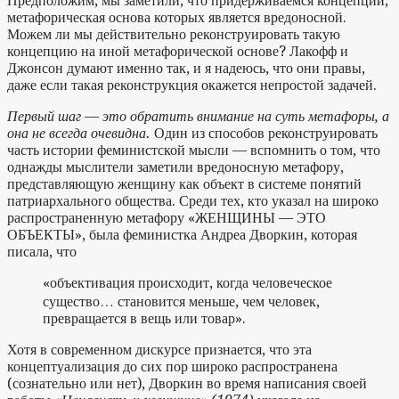
Предположим, мы заметили, что придерживаемся концепций,
метафорическая основа которых является вредоносной.
Можем ли мы действительно реконструировать такую
концепцию на иной метафорической основе? Лакофф и
Джонсон думают именно так, и я надеюсь, что они правы,
даже если такая реконструкция окажется непростой задачей.
Первый шаг — это обратить внимание на суть метафоры, а
она не всегда очевидна.
Один из способов реконструировать
часть истории феминистской мысли — вспомнить о том, что
однажды мыслители заметили вредоносную метафору,
представляющую женщину как объект в системе понятий
патриархального общества. Среди тех, кто указал на широко
распространенную метафору «ЖЕНЩИНЫ — ЭТО
ОБЪЕКТЫ», была феминистка Андреа Дворкин, которая
писала, что
«объективация происходит, когда человеческое
существо… становится меньше, чем человек,
превращается в вещь или товар».
Хотя в современном дискурсе признается, что эта
концептуализация до сих пор широко распространена
(сознательно или нет), Дворкин во время написания своей