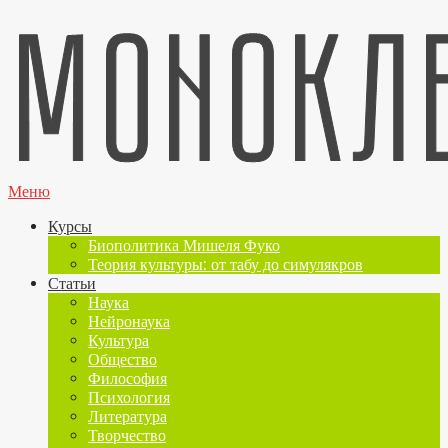
Меню
Курсы
Биополитика Мишеля Фуко
Теория культуры: от табу до симулякров
Статьи
Наука
Нейронаука
Культура
Общество
Философия
Психология
Литература
Творчество