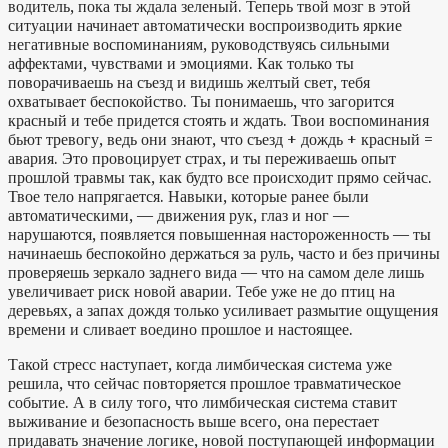
водитель, пока ты ждала зеленый. Теперь твой мозг в этой
ситуации начинает автоматически воспроизводить яркие
негативные воспоминаниям, руководствуясь сильными
аффектами, чувствами и эмоциями. Как только ты
поворачиваешь на съезд и видишь желтый свет, тебя
охватывает беспокойство. Ты понимаешь, что загорится
красный и тебе придется стоять и ждать. Твои воспоминания
бьют тревогу, ведь они знают, что съезд + дождь + красный =
авария. Это провоцирует страх, и ты переживаешь опыт
прошлой травмы так, как будто все происходит прямо сейчас.
Твое тело напрягается. Навыки, которые ранее были
автоматическими, — движения рук, глаз и ног —
нарушаются, появляется повышенная настороженность — ты
начинаешь беспокойно держаться за руль, часто и без причины
проверяешь зеркало заднего вида — что на самом деле лишь
увеличивает риск новой аварии. Тебе уже не до птиц на
деревьях, а запах дождя только усиливает размытие ощущения
времени и сливает воедино прошлое и настоящее.
Такой стресс наступает, когда лимбическая система уже
решила, что сейчас повторяется прошлое травматическое
событие. А в силу того, что лимбическая система ставит
выживание и безопасность выше всего, она перестает
придавать значение логике, новой поступающей информации