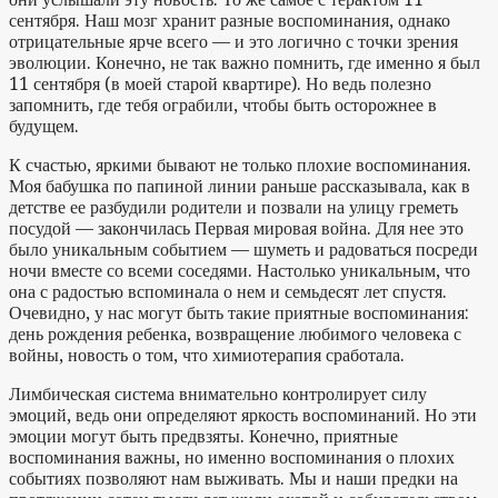
сентября. Наш мозг хранит разные воспоминания, однако
отрицательные ярче всего — и это логично с точки зрения
эволюции. Конечно, не так важно помнить, где именно я был
11 сентября (в моей старой квартире). Но ведь полезно
запомнить, где тебя ограбили, чтобы быть осторожнее в
будущем.
К счастью, яркими бывают не только плохие воспоминания.
Моя бабушка по папиной линии раньше рассказывала, как в
детстве ее разбудили родители и позвали на улицу греметь
посудой — закончилась Первая мировая война. Для нее это
было уникальным событием — шуметь и радоваться посреди
ночи вместе со всеми соседями. Настолько уникальным, что
она с радостью вспоминала о нем и семьдесят лет спустя.
Очевидно, у нас могут быть такие приятные воспоминания:
день рождения ребенка, возвращение любимого человека с
войны, новость о том, что химиотерапия сработала.
Лимбическая система внимательно контролирует силу
эмоций, ведь они определяют яркость воспоминаний. Но эти
эмоции могут быть предвзяты. Конечно, приятные
воспоминания важны, но именно воспоминания о плохих
событиях позволяют нам выживать. Мы и наши предки на