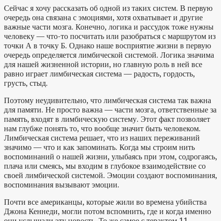
Сейчас я хочу рассказать об одной из таких систем. В первую
очередь она связана с эмоциями, хотя охватывает и другие
важные части мозга. Конечно, логика и рассудок тоже нужны
человеку — что-то посчитать или разобраться с маршрутом из
точки А в точку Б. Однако наше восприятие жизни в первую
очередь определяется лимбической системой. Логика значима
для нашей жизненной истории, но главную роль в ней все
равно играет лимбическая система — радость, гордость,
грусть, стыд.
Поэтому неудивительно, что лимбическая система так важна
для памяти. Не просто важна — части мозга, ответственные за
память, входят в лимбическую систему. Этот факт позволяет
нам глубже понять то, что вообще значит быть человеком.
Лимбическая система решает, что из наших переживаний
значимо — что и как запоминать. Когда мы строим нить
воспоминаний о нашей жизни, улыбаясь при этом, содрогаясь,
плача или смеясь, мы входим в глубокое взаимодействие со
своей лимбической системой. Эмоции создают воспоминания,
воспоминания вызывают эмоции.
Почти все американцы, которые жили во времена убийства
Джона Кеннеди, могли потом вспомнить, где и когда именно
они услышали эту новость. То же самое с терактом 11