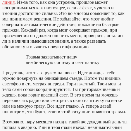
линия
. Из-за того, как она устроена, прошлое может
восприниматься как настоящее, если аффект, чувство и
эмоция достаточно сильны. Это во многом объясняет то, как
мы принимаем решения. Не забывайте, что мозг любит
совершать автоматические действия, похожие на быстрые
прыжки. Каждый раз, когда мозг совершает прыжок, при
приземлении он должен оценить место, проверить, остались
ли в наличии имеющиеся знания, а также разведать
обстановку и выявить новую информацию.
Травма захватывает нашу
лимбическую систему и сеет панику.
Представь, что ты за рулем на шоссе. Идет дождь, а тебе
нужно повернуть на ближайшем съезде. Потом ты видишь
светофор в ста метрах впереди. Горит желтый. Твои мозг и
тело сами собой координируются. Ты притормаживаешь и
ждешь, пока горит красный свет. В это время ты можешь
переключать радио или смотреть в окно на птичку на ветке
или на мокрую траву. Все идет гладко. А теперь давай
посмотрим, что будет, если в этой ситуации появится травма.
Возможно, пару месяцев назад в такой же дождливый день ты
попала в аварию. Или в тебя сзади въехал невнимательный