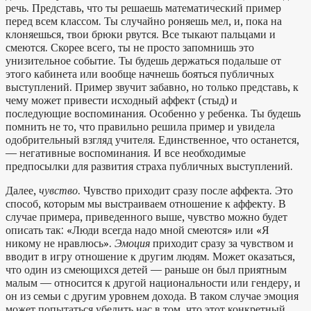
речь. Представь, что ты решаешь математический пример
перед всем классом. Ты случайно роняешь мел, и, пока на
клоняешься, твои брюки рвутся. Все тыкают пальцами и
смеются. Скорее всего, ты не просто запомнишь это
унизительное событие. Ты будешь держаться подальше от
этого кабинета или вообще начнешь бояться публичных
выступлений. Пример звучит забавно, но только представь, к
чему может привести исходный аффект (стыд) и
последующие воспоминания. Особенно у ребенка. Ты будешь
помнить не то, что правильно решила пример и увидела
одобрительный взгляд учителя. Единственное, что останется,
— негативные воспоминания. И все необходимые
предпосылки для развития страха публичных выступлений.
Далее,
чувство
. Чувство приходит сразу после аффекта. Это
способ, которым мы выстраиваем отношение к аффекту. В
случае примера, приведенного выше, чувство можно будет
описать так: «Люди всегда надо мной смеются» или «Я
никому не нравлюсь».
Эмоция
приходит сразу за чувством и
вводит в игру отношение к другим людям. Может оказаться,
что один из смеющихся детей — раньше он был приятным
малым — относится к другой национальности или гендеру, и
он из семьи с другим уровнем дохода. В таком случае эмоция
может попытаться убедить нас в том, что этот конкретный