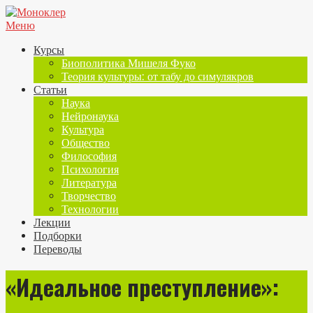
Меню
Курсы
Биополитика Мишеля Фуко
Теория культуры: от табу до симулякров
Статьи
Наука
Нейронаука
Культура
Общество
Философия
Психология
Литература
Творчество
Технологии
Лекции
Подборки
Переводы
«Идеальное преступление»: