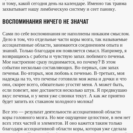
и тому, какой сегодня день на календаре. Именно так травма
захватывает нашу лимбическую систему и сеет панику.
ВОСПОМИНАНИЯ НИЧЕГО НЕ ЗНАЧАТ
Сами по себе воспоминания не наполнены никаким смыслом.
Дело в том, что отдельные части коры мозга, так называемые
ассоциативные области, занимаются соединением опыта и
знаний. Только благодаря им появляется смысл. Например, я
возвращаюсь с работы и чувствую запах любимого печенья.
Мое настроение сразу поднимается, но почему? В этом
событии несколько составляющих. Во-первых, сам запах
печенья. Во-вторых, моя любовь к печенью. В-третьих, моя
надежда на то, что печенье готовили моя жена и дочки и что
они, скорее всего, обязательно угостят меня. А может быть,
если повезет, мне достанется несколько штук. Я предвкушаю
вкус печенья, и у меня уже слюнки текут. А как же приятно
будет запить их стаканом холодного молока!
Все это — результат деятельности ассоциативной области
коры головного мозга. Но мое ощущение целостное, в нем нет
всех этих частей и элементов. И оно кажется таким только
благодаря ассоциативной области коры, которая уже сделала