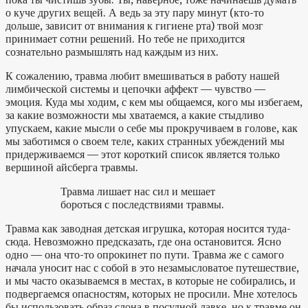
о куче других вещей. А ведь за эту пару минут (кто-то
дольше, зависит от внимания к гигиене рта) твой мозг
принимает сотни решений. Но тебе не приходится
сознательно размышлять над каждым из них.
К сожалению, травма любит вмешиваться в работу нашей
лимбической системы и цепочки аффект — чувство —
эмоция. Куда мы ходим, с кем мы общаемся, кого мы избегаем,
за какие возможности мы хватаемся, а какие стыдливо
упускаем, какие мысли о себе мы прокручиваем в голове, как
мы заботимся о своем теле, каких странных убеждений мы
придерживаемся — этот короткий список является только
вершиной айсберга травмы.
Травма лишает нас сил и мешает
бороться с последствиями травмы.
Травма как заводная детская игрушка, которая носится туда-
сюда. Невозможно предсказать, где она остановится. Ясно
одно — она что-то опрокинет по пути. Травма же с самого
начала уносит нас с собой в это незамысловатое путешествие,
и мы часто оказываемся в местах, в которые не собирались, и
подвергаемся опасностям, которых не просили. Мне хотелось
бы использовать образ слона в посудной лавке, но к травме он