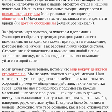
человек напрямую связан с нашим аффектом стыда и нашими
чувствами. Именно так негативные эмоции могут вести к
новым предрассудкам
(или усиливать имеющиеся),
обвинениям
(«Мама виновата, что заставила меня надеть эти
брюки») и
другим обобщениям
(«Меня Бог наказал»).
За аффектом идет чувство, за чувством идет эмоция.
Эволюция изобрела эту цепную реакцию ради нашего
выживания, но сегодня она может приводить к искажениям,
которые нам не нужны. Так работает лимбическая система.
Стремление к безопасности и выживанию любой ценой
заставляют логику, ясный взгляд и точные воспоминания
уйти на второй план.
Мозг думает стремительно, потому что
мир вокруг движется
стремительно
. Мы не задумываемся о каждой мелочи. Наш
мозг срезает углы и предпочитает действовать на автомате.
Хороший пример — обыденные действия, такие как чистка
зубов. Если бы нам приходилось продумывать каждый
маленький шаг этого процесса — как правильно держать
щетку, как выдавливать пасту и как открывать рот — мы бы,
наверное, редко чистили зубы. И кариеса было бы намного
больше. Возможно, что твое сознание, как и мое, отключается,
пока ты чистишь зубы. Ты, наверное, тоже начинаешь думать