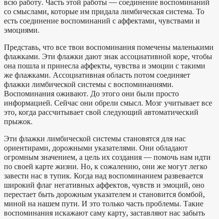
всю работу. Часть этой работы — соединение воспоминаний
со смыслами, которые им придала лимбическая система. То
есть соединение воспоминаний с аффектами, чувствами и
эмоциями.
Представь, что все твои воспоминания помечены маленькими
флажками. Эти флажки дают знак ассоциативной коре, чтобы
она пошла и принесла аффекты, чувства и эмоции с такими
же флажками. Ассоциативная область потом соединяет
флажки лимбической системы с воспоминаниями.
Воспоминания оживают. До этого они были просто
информацией. Сейчас они обрели смысл. Мозг учитывает все
это, когда рассчитывает свой следующий автоматический
прыжок.
Эти флажки лимбической системы становятся для нас
ориентирами, дорожными указателями. Они обладают
огромным значением, а цель их создания — помочь нам идти
по своей карте жизни. Но, к сожалению, они же могут легко
завести нас в тупик. Когда над воспоминанием развевается
широкий флаг негативных аффектов, чувств и эмоций, оно
перестает быть дорожным указателем и становится бомбой,
миной на нашем пути. И это только часть проблемы. Такие
воспоминания искажают саму карту, заставляют нас забыть