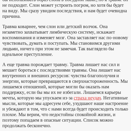
не подходит. Слон может устроить погром, но хотя бы будет
на виду. Мы сразу увидим последствия, и нам будет очевидна
причина.
Травма коварнее, чем слон или детский волчок. Она
незаметно захватывает лимбическую систему, искажает
воспоминания и изменяет мозг. Она заставляет нас по-новому
чувствовать, думать и поступать. Мы становимся другими
людьми, ничего при этом не замечая. Так выглядело бы
идеальное преступление.
А еще травма порождает травму. Травма лишает нас сил и
мешает бороться с последствиями травмы. Она лишает нас
внутренних и внешних ресурсов: чувства благополучия и
энергии, которые превращаются в сверхнастороженность. Мы
лишаемся отношений, которые могли бы оказать нам
поддержку, если бы мы их не избегали. Лишаемся карьеры
мечты, которую мы упускаем из-за
страха неудач
. Негативные
мысли, которые мы адресуем себе, ухудшают наше настроение
и убеждают в том, что с нами всегда будет происходить только
плохое. Мы верим, что недостойны спокойной жизни, и
поэтому попадаем в опасные ситуации. Список можно
продолжать бесконечно.