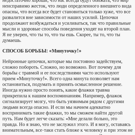
недостаточно хороши, что нас всегда будут обижать, что мир
неисправимо жесток, что люди определенного внешнего вида
опасны, что всегда все будет становиться только хуже, что все
развалится вне зависимости от наших усилий. Цепочки
продолжают возбуждаться и усиливаться, так что правильные
мысли и здоровые способы поведения уходят на второй план.
Я не уверен, что ты то, что ты ешь. Скорее, ты то, что ты
думаешь.
СПОСОБ БОРЬБЫ: «Минуточку!»
Нейронные цепочки, которые мы постоянно задействуем,
сложно побороть. Сложно, но возможно. Вот почему для
борьбы с травмой и ее последствиями часто используют
прием «Минуточку!». Всего одна минута позволяет нам
остановиться, подумать и принять осмысленное решение.
Иногда нужно просто понять, какие флажки травма
прикрепила к нашим воспоминаниям. Например, флажок
сигнализирует мозгу, что быть уязвимым рядом с другими
людьми всегда опасно. И если мы начнем адекватно
воспринимать такие флажки, то мы сможем найти другой
путь. Нам будет легче сказать: «Мне делали больно, это
правда. Но я знаю, что не заслужил этого. И я могу, оставаясь
внимательным, все-таки стать ближе к человеку и при этом не