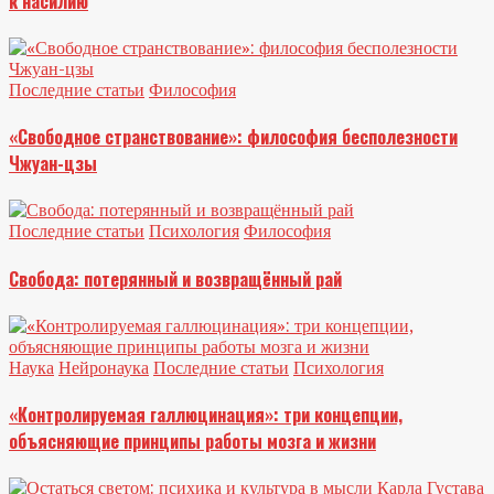
к насилию
Последние статьи
Философия
«Свободное странствование»: философия бесполезности
Чжуан-цзы
Последние статьи
Психология
Философия
Свобода: потерянный и возвращённый рай
Наука
Нейронаука
Последние статьи
Психология
«Контролируемая галлюцинация»: три концепции,
объясняющие принципы работы мозга и жизни