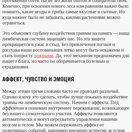
протяжении сотен тысяч лет жили охотой и собирательством.
Конечно, при освоении нового леса или равнины важно было
помнить, какие ягоды и грибы самые вкусные и сытные. Но
куда важнее было не забывать, какими растениями можно
отравиться.
Это объясняет глубину воздействия травмы на память — наша
лимбическая система защищает нас. Но эта защита
превращается в ужас и стыд. Без привлечения логики и
рассудка наши воспоминания легко могут быть искажены и
стать попросту
ложными
. Да, этот механизм предназначен для
нашего блага, но часто он оборачивается болезнью и
страданиями.
АФФЕКТ, ЧУВСТВО И ЭМОЦИЯ
Между этими тремя словами часто не проводят различий.
Однако я хочу это сделать, чтобы лучше показать воздействие
травмы на лимбическую систему. Начнем с аффекта. Под
аффектом
я понимаю внутреннее переживание, возникающее
без нашего сознательного участия. Аффекты появляются
автоматически и могут перехватить управление нашими
мозгом и телом. Мы можем переживать аффект от
позитивных событий, например внезапно встретив за углом