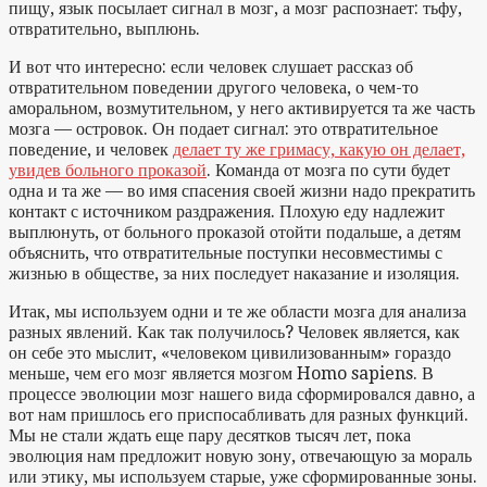
пищу, язык посылает сигнал в мозг, а мозг распознает: тьфу,
отвратительно, выплюнь.
И вот что интересно: если человек слушает рассказ об
отвратительном поведении другого человека, о чем-то
аморальном, возмутительном, у него активируется та же часть
мозга — островок. Он подает сигнал: это отвратительное
поведение, и человек
делает ту же гримасу, какую он делает,
увидев больного проказой
. Команда от мозга по сути будет
одна и та же — во имя спасения своей жизни надо прекратить
контакт с источником раздражения. Плохую еду надлежит
выплюнуть, от больного проказой отойти подальше, а детям
объяснить, что отвратительные поступки несовместимы с
жизнью в обществе, за них последует наказание и изоляция.
Итак, мы используем одни и те же области мозга для анализа
разных явлений. Как так получилось? Человек является, как
он себе это мыслит, «человеком цивилизованным» гораздо
меньше, чем его мозг является мозгом Homo sapiens. В
процессе эволюции мозг нашего вида сформировался давно, а
вот нам пришлось его приспосабливать для разных функций.
Мы не стали ждать еще пару десятков тысяч лет, пока
эволюция нам предложит новую зону, отвечающую за мораль
или этику, мы используем старые, уже сформированные зоны.