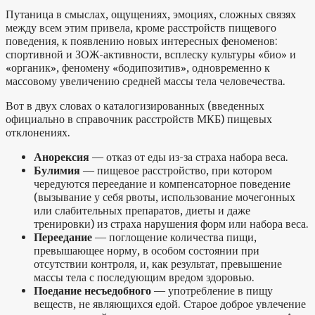
Путаница в смыслах, ощущениях, эмоциях, сложных связях
между всем этим привела, кроме расстройств пищевого
поведения, к появлению новых интересных феноменов:
спортивной и ЗОЖ-активности, всплеску культуры «био» и
«органик», феномену «бодипозитив», одновременно к
массовому увеличению средней массы тела человечества.
Вот в двух словах о каталогизированных (введенных
официально в справочник расстройств МКБ) пищевых
отклонениях.
Анорексия
— отказ от еды из-за страха набора веса.
Булимия
— пищевое расстройство, при котором
чередуются переедание и компенсаторное поведение
(вызывание у себя рвоты, использование мочегонных
или слабительных препаратов, диеты и даже
тренировки) из страха нарушения форм или набора веса.
Переедание
— поглощение количества пищи,
превышающее норму, в особом состоянии при
отсутствии контроля, и, как результат, превышение
массы тела с последующим вредом здоровью.
Поедание несъедобного
— употребление в пищу
веществ, не являющихся едой. Старое доброе увлечение