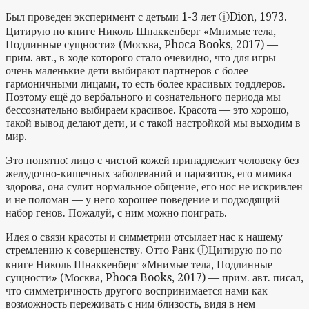
Был проведен эксперимент с детьми 1-3 лет
ⓘ
Dion, 1973.
Цитирую по книге Николь Шнаккенберг «Мнимые тела,
Подлинные сущности» (Москва, Phoca Books, 2017) —
прим. авт.
, в ходе которого стало очевидно, что для игры
очень маленькие дети выбирают партнеров с более
гармоничными лицами, то есть более красивых тоддлеров.
Поэтому ещё до вербального и сознательного периода мы
бессознательно выбираем красивое. Красота — это хорошо,
такой вывод делают дети, и с такой настройкой мы выходим в
мир.
Это понятно: лицо с чистой кожей принадлежит человеку без
желудочно-кишечных заболеваний и паразитов, его мимика
здорова, она сулит нормальное общение, его нос не искривлен
и не поломан — у него хорошее поведение и подходящий
набор генов. Пожалуй, с ним можно поиграть.
Идея о связи красоты и симметрии отсылает нас к нашему
стремлению к совершенству. Отто Ранк
ⓘ
Цитирую по по
книге Николь Шнаккенберг «Мнимые тела, Подлинные
сущности» (Москва, Phoca Books, 2017) — прим. авт.
писал,
что симметричность другого воспринимается нами как
возможность переживать с ним близость, видя в нем