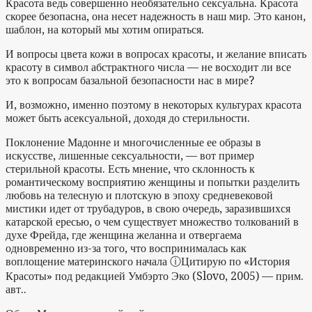
Красота ведь совершенно необязательно сексуальна. Красота
скорее безопасна, она несет надежность в наш мир. Это канон,
шаблон, на который мы хотим опираться.
И вопросы цвета кожи в вопросах красоты, и желание вписать
красоту в символ абстрактного числа — не восходит ли все
это к вопросам базальной безопасности нас в мире?
И, возможно, именно поэтому в некоторых культурах красота
может быть асексуальной, доходя до стерильности.
Поклонение Мадонне и многочисленные ее образы в
искусстве, лишенные сексуальности, — вот пример
стерильной красоты. Есть мнение, что склонность к
романтическому восприятию женщины и попытки разделить
любовь на телесную и плотскую в эпоху средневековой
мистики идет от трубадуров, в свою очередь, заразившихся
катарской ересью, о чем существует множество толкований в
духе Фрейда, где женщина желанна и отвергаема
одновременно из-за того, что воспринималась как
воплощение материнского начала
ⓘ
Цитирую по «История
Красоты» под редакцией Умбэрто Эко (Slovo, 2005) — прим.
авт.
.