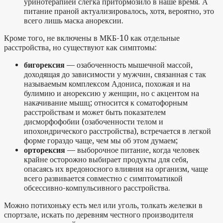
уринотерапией слегка притормозило в наше время. А
питание праной актуализировалось, хотя, вероятно, это
всего лишь маска анорексии.
Кроме того, не включены в МКБ-10 как отдельные
расстройства, но существуют как симптомы:
бигорексия
— озабоченность мышечной массой,
доходящая до зависимости у мужчин, связанная с так
называемым комплексом Адониса, похожая и на
булимию и анорексию у женщин, но с акцентом на
накачивание мышц; относится к соматофорным
расстройствам и может быть показателем
дисморфофобии (озабоченности телом и
ипохондрического расстройства), встречается в легкой
форме гораздо чаще, чем мы об этом думаем;
орторексия
— выборочное питание, когда человек
крайне осторожно выбирает продукты для себя,
опасаясь их вредоносного влияния на организм, чаще
всего развивается совместно с симптоматикой
обсессивно-компульсивного расстройства.
Можно потихоньку есть мел или уголь, толкать железки в
спортзале, искать по деревням честного производителя