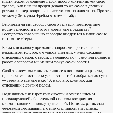
мистическое, отношение с едой просто контейнируем свою
тревогу, как и наши предки делали то же самое в древних
ритуалах с жертвоприношением тотемных животных. Про это
читаем у Зигмунда Фрейда «Тотем и Табу».
Выбираем ли мы свободу своего тела или предпочитаем
норму телесности и кто эту норму нам предлагает?
Государство совершенно свободно внедряется в наши самые
интимные сферы.
Когда к психологу приходят с запросами про тело: «оно
некрасивое, толстое, я мучаюсь диетами, у меня сложные
отношения с едой, с весом, с внешностью», рано или поздно в
работе с запросом мы меняем фокус самой работы.
Слой за слоем мы снимаем лишнее в понимании красоты,
привлекательности, сексуальности, чтобы добраться до сути
— зачем это все нам надо? А надо это, конечно, для
отношений с другим полом.
Поднявшись с четырех конечностей и отказавшись от
превалирующей обонятельной системы восприятия
млекопитающих в пользу зрительной, Homo sapiens стал
человеком смотрящим, его мир стал миром визуальных