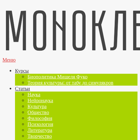
Меню
Курсы
Биополитика Мишеля Фуко
Теория культуры: от табу до симулякров
Статьи
Наука
Нейронаука
Культура
Общество
Философия
Психология
Литература
Творчество