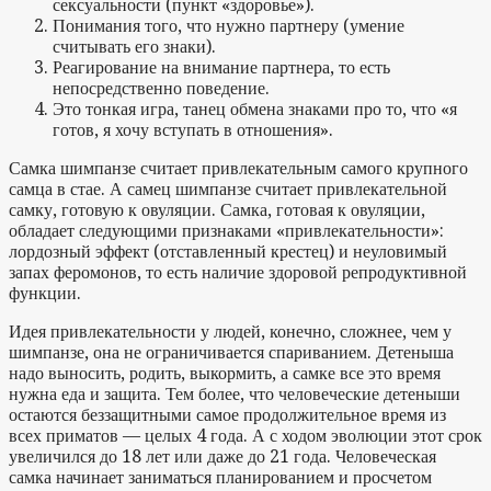
сексуальности (пункт «здоровье»).
Понимания того, что нужно партнеру (умение
считывать его знаки).
Реагирование на внимание партнера, то есть
непосредственно поведение.
Это тонкая игра, танец обмена знаками про то, что «я
готов, я хочу вступать в отношения».
Самка шимпанзе считает привлекательным самого крупного
самца в стае. А самец шимпанзе считает привлекательной
самку, готовую к овуляции. Самка, готовая к овуляции,
обладает следующими признаками «привлекательности»:
лордозный эффект (отставленный крестец) и неуловимый
запах феромонов, то есть наличие здоровой репродуктивной
функции.
Идея привлекательности у людей, конечно, сложнее, чем у
шимпанзе, она не ограничивается спариванием. Детеныша
надо выносить, родить, выкормить, а самке все это время
нужна еда и защита. Тем более, что человеческие детеныши
остаются беззащитными самое продолжительное время из
всех приматов — целых 4 года. А с ходом эволюции этот срок
увеличился до 18 лет или даже до 21 года. Человеческая
самка начинает заниматься планированием и просчетом