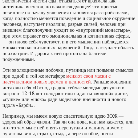
экологически чистой еды, отказаться от крахмала как
источника всех зол, но важно следующее: эти простые
невинные по началу увлечения становятся расстройствами,
когда полностью меняется поведение и социальное окружение
человека, наступает изоляция, разрыв связей, человек при
внешнем благополучии уходит во «внутренний монастырь»,
при этом страдает его эмоциональная и когнитивная сферы,
— он плохо себя чувствует, и в его мышлении наблюдается
множество когнитивных нарушений. Тогда наступает область
психиатрии. И дорога к ней протоптана благими
побуждениями.
Эти эволюционные побочки, путаница или подмена смыслов
при одной и той же метафоре
меняют свои маски с
наступлением новых времен и ценностей
. Раньше монахини
истязали себя «Господа ради», сейчас молодые девушки в
возрасте 12-18 лет голодают или сидят на «водной» диете,
«сушке» или «шоко» ради модельной внешности и нового
идола «Барби».
Например, мы имеем новую спасительную идею ЗОЖ —
здоровый образ жизни. Так ли она нова, как нам кажется, или
что-то там мы с ней опять перепутали и манипулируем с
чувством вины, страха, стыда, а через особое, почти