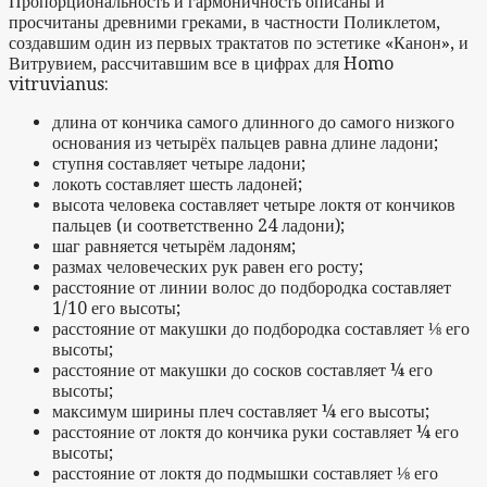
Пропорциональность и гармоничность описаны и
просчитаны древними греками, в частности Поликлетом,
создавшим один из первых трактатов по эстетике «Канон», и
Витрувием, рассчитавшим все в цифрах для Homo
vitruvianus:
длина от кончика самого длинного до самого низкого
основания из четырёх пальцев равна длине ладони;
ступня составляет четыре ладони;
локоть составляет шесть ладоней;
высота человека составляет четыре локтя от кончиков
пальцев (и соответственно 24 ладони);
шаг равняется четырём ладоням;
размах человеческих рук равен его росту;
расстояние от линии волос до подбородка составляет
1/10 его высоты;
расстояние от макушки до подбородка составляет ⅛ его
высоты;
расстояние от макушки до сосков составляет ¼ его
высоты;
максимум ширины плеч составляет ¼ его высоты;
расстояние от локтя до кончика руки составляет ¼ его
высоты;
расстояние от локтя до подмышки составляет ⅛ его