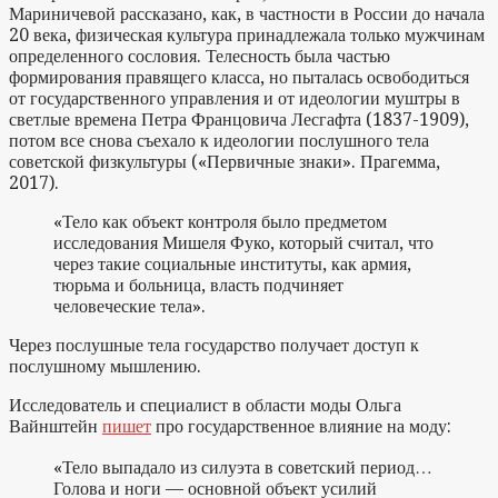
Мариничевой рассказано, как, в частности в России до начала
20 века, физическая культура принадлежала только мужчинам
определенного сословия. Телесность была частью
формирования правящего класса, но пыталась освободиться
от государственного управления и от идеологии муштры в
светлые времена Петра Францовича Лесгафта (1837-1909),
потом все снова съехало к идеологии послушного тела
советской физкультуры («Первичные знаки». Прагемма,
2017).
«Тело как объект контроля было предметом
исследования Мишеля Фуко, который считал, что
через такие социальные институты, как армия,
тюрьма и больница, власть подчиняет
человеческие тела».
Через послушные тела государство получает доступ к
послушному мышлению.
Исследователь и специалист в области моды Ольга
Вайнштейн
пишет
про государственное влияние на моду:
«Тело выпадало из силуэта в советский период…
Голова и ноги — основной объект усилий