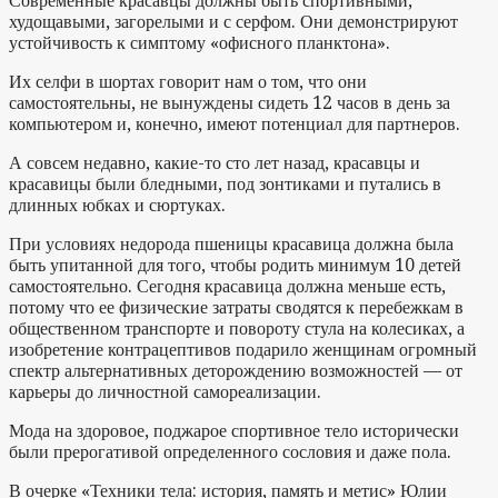
Современные красавцы должны быть спортивными,
худощавыми, загорелыми и с серфом. Они демонстрируют
устойчивость к симптому «офисного планктона».
Их селфи в шортах говорит нам о том, что они
самостоятельны, не вынуждены сидеть 12 часов в день за
компьютером и, конечно, имеют потенциал для партнеров.
А совсем недавно, какие-то сто лет назад, красавцы и
красавицы были бледными, под зонтиками и путались в
длинных юбках и сюртуках.
При условиях недорода пшеницы красавица должна была
быть упитанной для того, чтобы родить минимум 10 детей
самостоятельно. Сегодня красавица должна меньше есть,
потому что ее физические затраты сводятся к перебежкам в
общественном транспорте и повороту стула на колесиках, а
изобретение контрацептивов подарило женщинам огромный
спектр альтернативных деторождению возможностей — от
карьеры до личностной самореализации.
Мода на здоровое, поджарое спортивное тело исторически
были прерогативой определенного сословия и даже пола.
В очерке «Техники тела: история, память и метис» Юлии