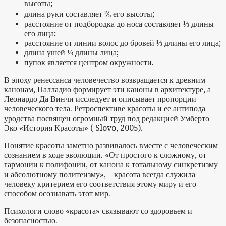
высоты;
длина руки составляет ⅖ его высоты;
расстояние от подбородка до носа составляет ⅓ длины
его лица;
расстояние от линии волос до бровей ⅓ длины его лица;
длина ушей ⅓ длины лица;
пупок является центром окружности.
В эпоху ренессанса человечество возвращается к древним
канонам, Палладио формирует эти каноны в архитектуре, а
Леонардо Да Винчи исследует и описывает пропорции
человеческого тела. Ретроспективе красоты и ее антипода
уродства посвящен огромный труд под редакцией Умберто
Эко «История Красоты» ( Slovo, 2005).
Понятие красоты заметно развивалось вместе с человеческим
сознанием в ходе эволюции. «От простого к сложному, от
гармонии к полифонии, от канона к тотальному синкретизму
и абсолютному политеизму», – красота всегда служила
человеку критерием его соответствия этому миру и его
способом осознавать этот мир.
Психологи слово «красота» связывают со здоровьем и
безопасностью.