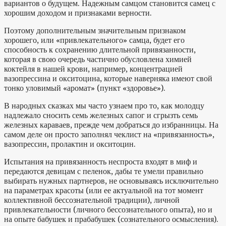
вариантов о будущем. Надежным самцом становится самец с
хорошим доходом и признаками верности.
Поэтому дополнительным значительным признаком
хорошего, или «привлекательного» самца, будет его
способность к сохранению длительной привязанности,
которая в свою очередь частично обусловлена химией
коктейля в нашей крови, например, концентрацией
вазопрессина и окситоцина, которые наверняка имеют свой
тонко уловимый «аромат» (пункт «здоровье»).
В народных сказках мы часто узнаем про то, как молодцу
надлежало сносить семь железных сапог и сгрызть семь
железных караваев, прежде чем добраться до избранницы. На
самом деле он просто заполнял чеклист на «привязанность»,
вазопрессин, пролактин и окситоцин.
Испытания на привязанность неспроста входят в миф и
передаются девицам с пеленок, дабы те умели правильно
выбирать нужных партнеров, не основываясь исключительно
на параметрах красоты (или ее актуальной на тот момент
коллективной бессознательной традиции), личной
привлекательности (личного бессознательного опыта), но и
на опыте бабушек и прабабушек (сознательного осмысления).