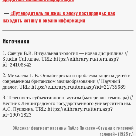
—
«Путеводитель по лжи» в эпоху постправды: как
находить истину в океане информации
Источники
1. Савчук В.В. Визуальная экология — новая дисциплина //
Studia Culturae. URL: https://elibrary.ru/item.asp?
id=24108542
2. Михалева Г. В. Онлайн-риски и проблемы защиты детей в
современном британском медиаобразовании // Научный
диалог. URL: https://elibrary.ru/item.asp?id=21735689
3. Телесность-субъективность-аутизм (материалы семинара) //
Вестник Ленинградского государственного университета им.
А.С. Пушкина. URL: https://elibrary.ru/item.asp?
id=19071823
Обложка: фрагмент картины Пабло Пикассо «Студия с гипсовой
головой» (1925 г.)