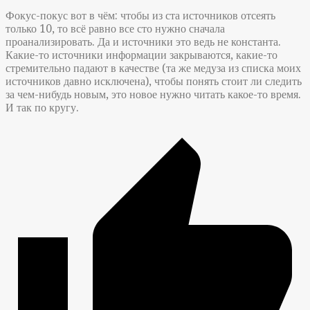
Фокус-покус вот в чём: чтобы из ста источников отсеять
только 10, то всё равно все сто нужно сначала
проанализировать. Да и источники это ведь не константа.
Какие-то источники информации закрываются, какие-то
стремительно падают в качестве (та же медуза из списка моих
источников давно исключена), чтобы понять стоит ли следить
за чем-нибудь новым, это новое нужно читать какое-то время.
И так по кругу.