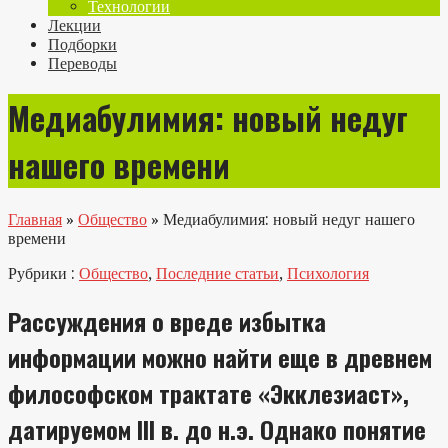
Технологии
Лекции
Подборки
Переводы
Медиабулимия: новый недуг
нашего времени
Главная
»
Общество
»
Медиабулимия: новый недуг нашего
времени
Рубрики :
Общество
,
Последние статьи
,
Психология
Рассуждения о вреде избытка
информации можно найти еще в древнем
философском трактате «Экклезиаст»,
датируемом III в. до н.э. Однако понятие