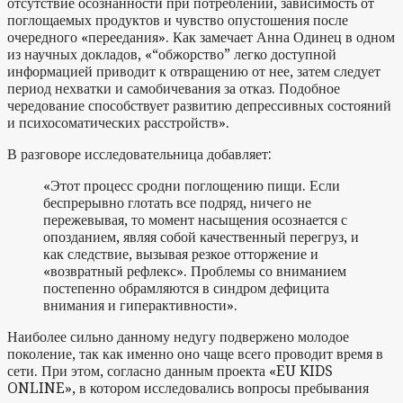
отсутствие осознанности при потреблении, зависимость от
поглощаемых продуктов и чувство опустошения после
очередного «переедания». Как замечает Анна Одинец в одном
из научных докладов,
«
“обжорство” легко доступной
информацией приводит к отвращению от нее, затем следует
период нехватки и самобичевания за отказ. Подобное
чередование способствует развитию депрессивных состояний
и психосоматических расстройств
»
.
В разговоре исследовательница добавляет:
«
Этот процесс сродни поглощению пищи. Если
беспрерывно глотать все подряд, ничего не
пережевывая, то момент насыщения осознается с
опозданием, являя собой качественный перегруз, и
как следствие, вызывая резкое отторжение и
«возвратный рефлекс». Проблемы со вниманием
постепенно обрамляются в синдром дефицита
внимания и гиперактивности
»
.
Наиболее сильно данному недугу подвержено молодое
поколение, так как именно оно чаще всего проводит время в
сети. При этом, согласно данным проекта «EU KIDS
ONLINE», в котором исследовались вопросы пребывания