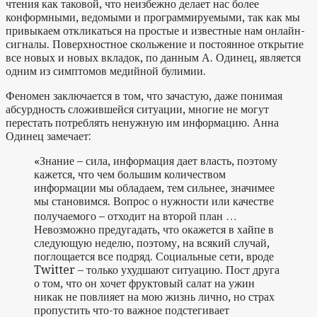
чтения как таковой, что неизбежно делает нас более
конформными, ведомыми и программируемыми, так как мы
привыкаем откликаться на простые и известные нам онлайн-
сигналы. Поверхностное скольжение и постоянное открытие
все новых и новых вкладок, по данным А. Одинец
, является
одним из симптомов медийной булимии.
Феномен заключается в том, что зачастую, даже понимая
абсурдность сложившейся ситуации, многие не могут
перестать потреблять ненужную им информацию. Анна
Одинец замечает:
«Знание – сила, информация дает власть, поэтому
кажется, что чем большим количеством
информации мы обладаем, тем сильнее, значимее
мы становимся. Вопрос о нужности или качестве
получаемого – отходит на второй план …
Невозможно предугадать, что окажется в хайпе в
следующую неделю, поэтому, на всякий случай,
поглощается все подряд. Социальные сети, вроде
Twitter – только ухудшают ситуацию. Пост друга
о том, что он хочет фруктовый салат на ужин
никак не повлияет на мою жизнь лично, но страх
пропустить что-то важное подстегивает