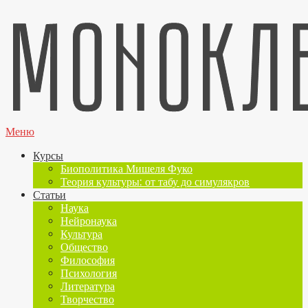
Меню
Курсы
Биополитика Мишеля Фуко
Теория культуры: от табу до симулякров
Статьи
Наука
Нейронаука
Культура
Общество
Философия
Психология
Литература
Творчество