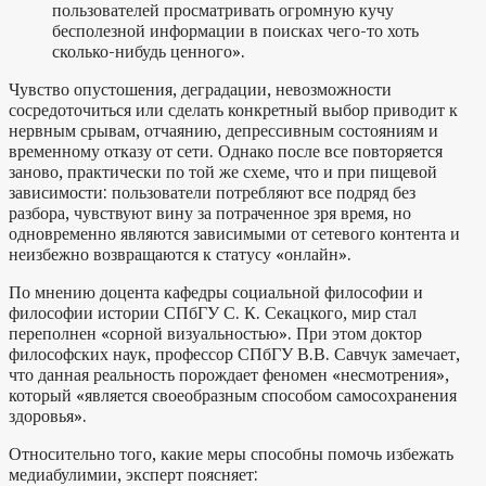
пользователей просматривать огромную кучу
бесполезной информации в поисках чего-то хоть
сколько-нибудь ценного»
.
Чувство опустошения, деградации, невозможности
сосредоточиться или сделать конкретный выбор приводит к
нервным срывам, отчаянию, депрессивным состояниям и
временному отказу от сети. Однако после все повторяется
заново, практически по той же схеме, что и при пищевой
зависимости: пользователи потребляют все подряд без
разбора, чувствуют вину за потраченное зря время, но
одновременно являются зависимыми от сетевого контента и
неизбежно возвращаются к статусу «онлайн».
По мнению доцента кафедры социальной философии и
философии истории СПбГУ С. К. Секацкого
, мир стал
переполнен «сорной визуальностью». При этом доктор
философских наук, профессор СПбГУ В.В. Савчук замечает,
что данная реальность порождает феномен «несмотрения»,
который «является своеобразным способом самосохранения
здоровья»
.
Относительно того, какие меры способны помочь избежать
медиабулимии, эксперт поясняет: