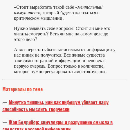
«Стоит выработать такой себе «
ментальный
иммунитет
», который будет заключаться в
критическом мышлении
.
Нужно задавать себе вопросы: Стоит ли мне это
читать/смотреть? Есть ли мне на самом деле до
этого дело?
А вот перестать быть зависимым от информации у
нас никак не получится. Все живые существа
зависимы от разной информации, и человек в
первую очередь. Вопрос только в количестве,
которое нужно регулировать самостоятельно».
Материалы по теме
—
Минутка тишины, или как инфошум убивает нашу
способность мыслить творчески
—
Жан Бодрийяр: симулякры и разрушение смысла в
средствах массовой информации