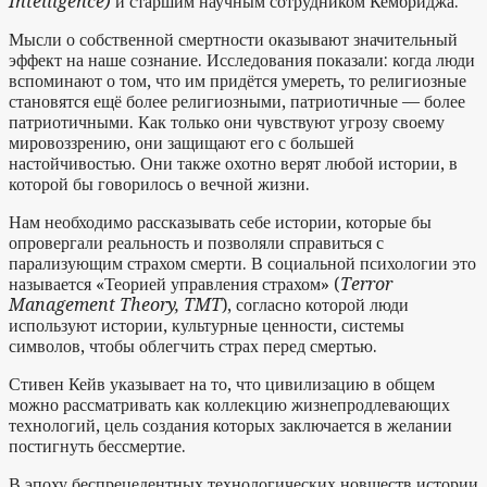
Intelligence)
и старшим научным сотрудником Кембриджа.
Мысли о собственной смертности оказывают значительный
эффект на наше сознание. Исследования показали: когда люди
вспоминают о том, что им придётся умереть, то религиозные
становятся ещё более религиозными, патриотичные — более
патриотичными. Как только они чувствуют угрозу своему
мировоззрению, они защищают его с большей
настойчивостью. Они также охотно верят любой истории, в
которой бы говорилось о вечной жизни.
Нам необходимо рассказывать себе истории, которые бы
опровергали реальность и позволяли справиться с
парализующим страхом смерти. В социальной психологии это
называется «Теорией управления страхом» (
Terror
Management Theory, TMT
), согласно которой люди
используют истории, культурные ценности, системы
символов, чтобы облегчить страх перед смертью.
Стивен Кейв указывает на то, что цивилизацию в общем
можно рассматривать как коллекцию жизнепродлевающих
технологий, цель создания которых заключается в желании
постигнуть бессмертие.
В эпоху беспрецедентных технологических новшеств истории