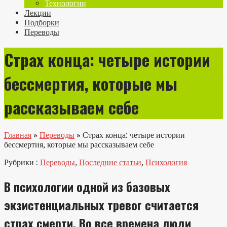
Технологии
Лекции
Подборки
Переводы
Страх конца: четыре истории
бессмертия, которые мы
рассказываем себе
Главная
»
Переводы
»
Страх конца: четыре истории
бессмертия, которые мы рассказываем себе
Рубрики :
Переводы
,
Последние статьи
,
Психология
В психологии одной из базовых
экзистенциальных тревог считается
страх смерти. Во все времена люди