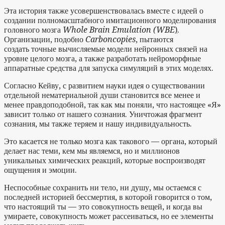
Эта история также усовершенствовалась вместе с идеей о
создании полномасштабного имитационного моделирования
головного мозга
Whole Brain Emulation (WBE
)
.
Организации, подобно
Carboncopies
, пытаются
создать точные вычисляемые модели нейронных связей на
уровне целого мозга, а также разработать нейроморфные
аппаратные средства для запуска симуляций в этих моделях.
Согласно Кейву, с развитием науки идея о существовании
отдельной нематериальной души становится все менее и
менее правдоподобной, так как мы поняли, что настоящее «Я»
зависит только от нашего сознания. Уничтожая фрагмент
сознания, мы также теряем и нашу индивидуальность.
Это касается не только мозга как такового — органа, который
делает нас теми, кем мы являемся, но и миллионов
уникальных химических реакций, которые воспроизводят
ощущения и эмоции.
Неспособные сохранить ни тело, ни душу, мы остаемся с
последней историей бессмертия, в которой говорится о том,
что настоящий ты — это совокупность вещей, и когда вы
умираете, совокупность может рассеиваться, но ее элементы