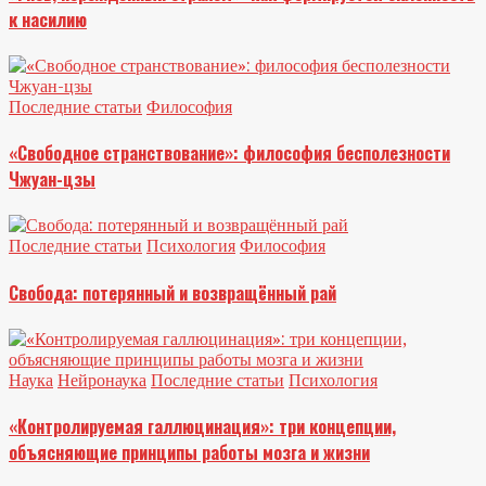
к насилию
Последние статьи
Философия
«Свободное странствование»: философия бесполезности
Чжуан-цзы
Последние статьи
Психология
Философия
Свобода: потерянный и возвращённый рай
Наука
Нейронаука
Последние статьи
Психология
«Контролируемая галлюцинация»: три концепции,
объясняющие принципы работы мозга и жизни