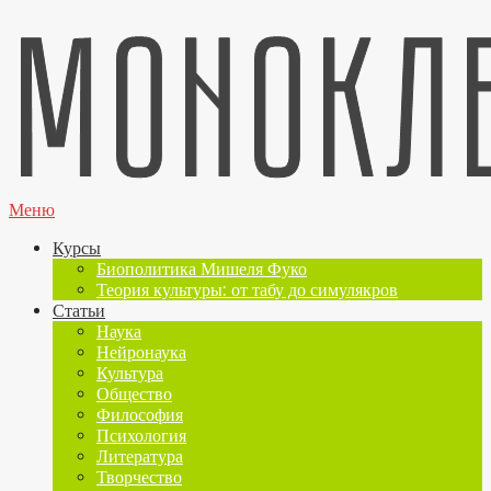
Меню
Курсы
Биополитика Мишеля Фуко
Теория культуры: от табу до симулякров
Статьи
Наука
Нейронаука
Культура
Общество
Философия
Психология
Литература
Творчество