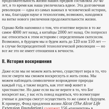
продолжительность жизни наших предков составляла 30-40
лет, в то время как наша увеличилась вдвое. Эта долговечная
революция — одна из самых важных в человеческой истории,
и мы, благодаря науке и технологиям, возможно, находимся
на витке нового увеличения продолжительности жизни.
Однако Кейв напомнил о том, что египтяне верили в то же
самое 4000 лет назад, а китайцы 2000 лет назад. Он попросил
нас относиться к этим историям с определенным скепсисом.
Возможно, в будущем мы и будем жить до 120 или 150 лет —
в случае беспрецедентной технологической революции — но
все же это не имеет отношения к вечности.
II. История воскрешения
Даже если мы не можем жить вечно, существует вера в то, что
после смерти мы сможем воскреснуть и жить снова. Мы
можем наблюдать символичное возрождение природы
каждый год, а также видеть, как этот миф живет в
христианстве. Но даже если вы не верите в то, что Бог
воскресит вас, у вас есть повод надеяться, что всемогущие
ученые и доктора смогут осуществить то же самое в будущем.
К примеру, Фонд продления жизни Alcor
(The Alcor Life
Extension Foundation)
содержит
156 «пациентов» в