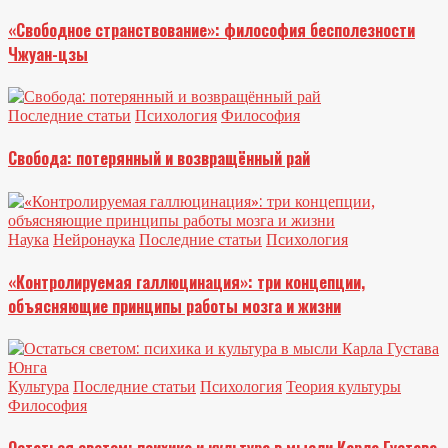
«Свободное странствование»: философия бесполезности
Чжуан-цзы
Последние статьи
Психология
Философия
Свобода: потерянный и возвращённый рай
Наука
Нейронаука
Последние статьи
Психология
«Контролируемая галлюцинация»: три концепции,
объясняющие принципы работы мозга и жизни
Культура
Последние статьи
Психология
Теория культуры
Философия