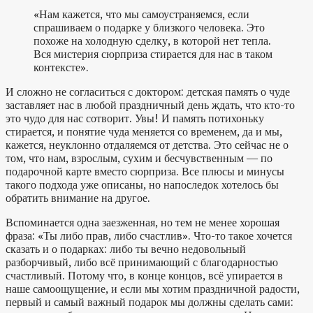
«Нам кажется, что мы самоустраняемся, если
спрашиваем о подарке у близкого человека. Это
похоже на холодную сделку, в которой нет тепла.
Вся мистерия сюрприза стирается для нас в таком
контексте».
И сложно не согласиться с доктором: детская память о чуде
заставляет нас в любой праздничный день ждать, что кто-то
это чудо для нас сотворит. Увы! И память потихоньку
стирается, и понятие чуда меняется со временем, да и мы,
кажется, неуклонно отдаляемся от детства. Это сейчас не о
том, что нам, взрослым, сухим и бесчувственным — по
подарочной карте вместо сюрприза. Все плюсы и минусы
такого подхода уже описаны, но напоследок хотелось бы
обратить внимание на другое.
Вспоминается одна заезженная, но тем не менее хорошая
фраза: «Ты либо прав, либо счастлив». Что-то такое хочется
сказать и о подарках: либо ты вечно недовольный
разборчивый, либо всё принимающий с благодарностью
счастливый. Потому что, в конце концов, всё упирается в
наше самоощущение, и если мы хотим праздничной радости,
первый и самый важный подарок мы должны сделать сами: