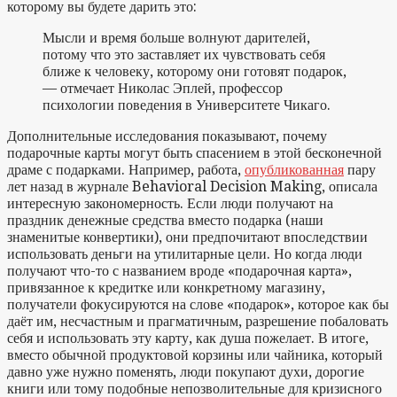
которому вы будете дарить это:
Мысли и время больше волнуют дарителей,
потому что это заставляет их чувствовать себя
ближе к человеку, которому они готовят подарок,
— отмечает Николас Эплей, профессор
психологии поведения в Университете Чикаго.
Дополнительные исследования показывают, почему
подарочные карты могут быть спасением в этой бесконечной
драме с подарками. Например, работа,
опубликованная
пару
лет назад в журнале Behavioral Decision Making, описала
интересную закономерность. Если люди получают на
праздник денежные средства вместо подарка (наши
знаменитые конвертики), они предпочитают впоследствии
использовать деньги на утилитарные цели. Но когда люди
получают что-то с названием вроде «подарочная карта»,
привязанное к кредитке или конкретному магазину,
получатели фокусируются на слове «подарок», которое как бы
даёт им, несчастным и прагматичным, разрешение побаловать
себя и использовать эту карту, как душа пожелает. В итоге,
вместо обычной продуктовой корзины или чайника, который
давно уже нужно поменять, люди покупают духи, дорогие
книги или тому подобные непозволительные для кризисного