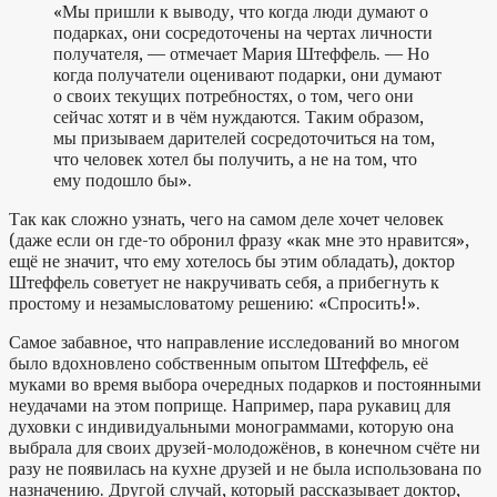
«Мы пришли к выводу, что когда люди думают о
подарках, они сосредоточены на чертах личности
получателя, — отмечает Мария Штеффель. — Но
когда получатели оценивают подарки, они думают
о своих текущих потребностях, о том, чего они
сейчас хотят и в чём нуждаются. Таким образом,
мы призываем дарителей сосредоточиться на том,
что человек хотел бы получить, а не на том, что
ему подошло бы».
Так как сложно узнать, чего на самом деле хочет человек
(даже если он где-то обронил фразу «как мне это нравится»,
ещё не значит, что ему хотелось бы этим обладать), доктор
Штеффель советует не накручивать себя, а прибегнуть к
простому и незамысловатому решению: «Спросить!».
Самое забавное, что направление исследований во многом
было вдохновлено собственным опытом Штеффель, её
муками во время выбора очередных подарков и постоянными
неудачами на этом поприще. Например, пара рукавиц для
духовки с индивидуальными монограммами, которую она
выбрала для своих друзей-молодожёнов, в конечном счёте ни
разу не появилась на кухне друзей и не была использована по
назначению. Другой случай, который рассказывает доктор,