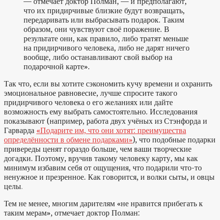
— отмечает доктор Полман, — и предполагают,
что их придирчивые близкие будут возвращать,
передаривать или выбрасывать подарок. Таким
образом, они чувствуют своё поражение. В
результате они, как правило, либо тратят меньше
на придирчивого человека, либо не дарят ничего
вообще, либо останавливают свой выбор на
подарочной карте».
Так что, если вы хотите сэкономить кучу времени и охранить
эмоциональное равновесие, лучше спросите такого
придирчивого человека о его желаниях или дайте
возможность ему выбрать самостоятельно. Исследования
показывают (например, работа двух учёных из Стэнфорда и
Гарварда
«Подарите им, что они хотят: преимущества
определённости в обмене подарками»
), что подобные подарки
привереды ценят гораздо больше, чем ваши творческие
догадки. Поэтому, вручив такому человеку карту, мы как
минимум избавим себя от ощущения, что подарили что-то
ненужное и презренное. Как говорится, и волки сыты, и овцы
целы
.
Тем не менее, многим дарителям «не нравится прибегать к
таким мерам», отмечает доктор Полман: