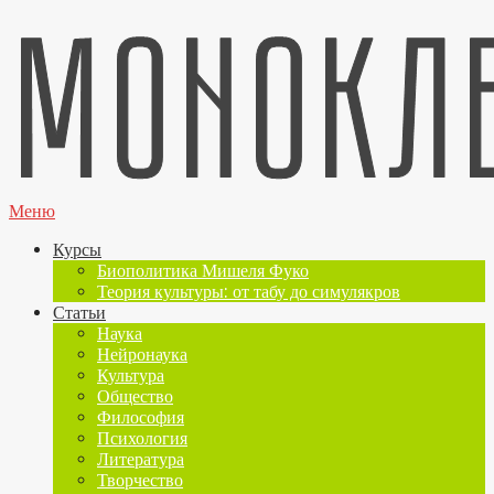
Меню
Курсы
Биополитика Мишеля Фуко
Теория культуры: от табу до симулякров
Статьи
Наука
Нейронаука
Культура
Общество
Философия
Психология
Литература
Творчество