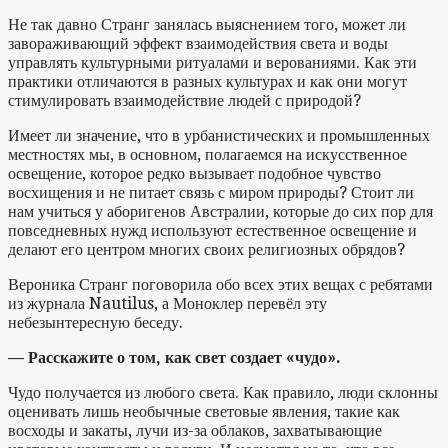
Не так давно Странг занялась выяснением того, может ли
завораживающий эффект взаимодействия света и воды
управлять культурными ритуалами и верованиями. Как эти
практики отличаются в разных культурах и как они могут
стимулировать взаимодействие людей с природой?
Имеет ли значение, что в урбанистических и промышленных
местностях мы, в основном, полагаемся на искусственное
освещение, которое редко вызывает подобное чувство
восхищения и не питает связь с миром природы? Стоит ли
нам учиться у аборигенов Австралии, которые до сих пор для
повседневных нужд используют естественное освещение и
делают его центром многих своих религиозных обрядов?
Вероника Странг поговорила обо всех этих вещах с ребятами
из журнала Nautilus, а Моноклер перевёл эту
небезынтересную беседу.
— Расскажите о том, как свет создает «чудо».
Чудо получается из любого света. Как правило, люди склонны
оценивать лишь необычные световые явления, такие как
восходы и закаты, лучи из-за облаков, захватывающие