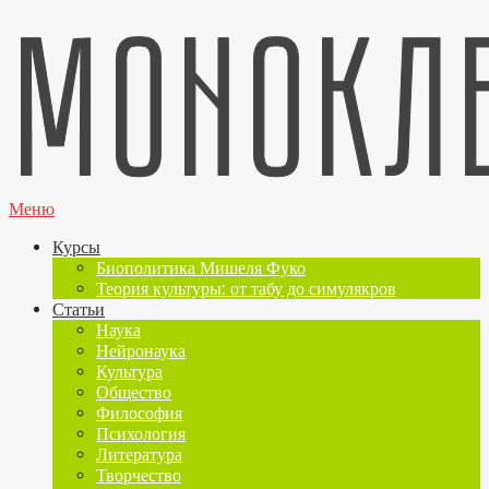
Меню
Курсы
Биополитика Мишеля Фуко
Теория культуры: от табу до симулякров
Статьи
Наука
Нейронаука
Культура
Общество
Философия
Психология
Литература
Творчество