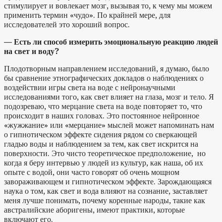
стимулирует и вовлекает мозг, вызывая то, к чему мы можем
применить термин «чудо». По крайней мере, для
исследователей это хороший вопрос.
— Есть ли способ измерить эмоциональную реакцию людей
на свет и воду?
Плодотворным направлением исследований, я думаю, было
бы сравнение этнографических докладов о наблюдениях о
воздействии игры света на воде с нейронаучными
исследованиями того, как свет влияет на глаза, мозг и тело. Я
подозреваю, что мерцание света на воде повторяет то, что
происходит в наших головах. Это постоянное нейронное
«жужжание» или «мерцание» мыслей может напоминать нам
о гипнотическом эффекте сидения рядом со сверкающей
гладью воды и наблюдением за тем, как свет искрится на
поверхности. Это чисто теоретическое предположение, но
когда я беру интервью у людей из культур, как наша, об их
опыте с водой, они часто говорят об очень мощном
завораживающем и гипнотическом эффекте. Зарождающаяся
наука о том, как свет и вода влияют на сознание, заставляет
меня лучше понимать, почему коренные народы, такие как
австралийские аборигены, имеют практики, которые
включают его.