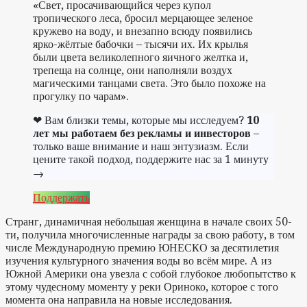
«Свет, просачивающийся через купол
тропического леса, бросил мерцающее зеленое
кружево на воду, и внезапно всюду появились
ярко-жёлтые бабочки – тысячи их. Их крылья
были цвета великолепного яичного желтка и,
трепеща на солнце, они наполняли воздух
магическими танцами света. Это было похоже на
прогулку по чарам».
❤ Вам близки темы, которые мы исследуем?
10
лет мы работаем без рекламы и инвесторов
–
только ваше внимание и наш энтузиазм. Если
цените такой подход, поддержите нас за 1 минуту
→
Поддержать
Странг, динамичная небольшая женщина в начале своих 50-
ти, получила многочисленные награды за свою работу, в том
числе Международную премию ЮНЕСКО за десятилетия
изучения культурного значения воды во всём мире. А из
Южной Америки она увезла с собой глубокое любопытство к
этому чудесному моменту у реки Ориноко, которое с того
момента она направила на новые исследования.