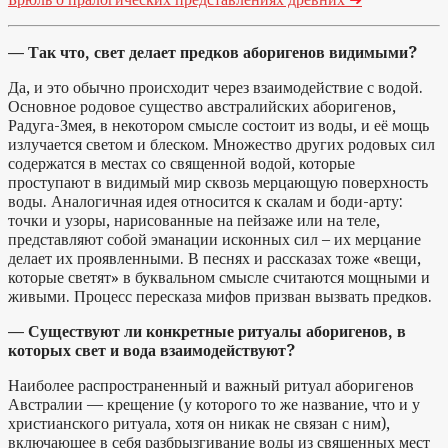
— Так что, свет делает предков аборигенов видимыми?
Да, и это обычно происходит через взаимодействие с водой.
Основное родовое существо австралийских аборигенов,
Радуга-Змея, в некотором смысле состоит из воды, и её мощь
излучается светом и блеском. Множество других родовых сил
содержатся в местах со священной водой, которые
проступают в видимый мир сквозь мерцающую поверхность
воды. Аналогичная идея относится к скалам и боди-арту:
точки и узоры, нарисованные на пейзаже или на теле,
представляют собой эманации исконных сил – их мерцание
делает их проявленными. В песнях и рассказах тоже «вещи,
которые светят» в буквальном смысле считаются мощными и
живыми. Процесс пересказа мифов призван вызвать предков.
— Существуют ли конкретные ритуалы аборигенов, в
которых свет и вода взаимодействуют?
Наиболее распространенный и важный ритуал аборигенов
Австралии — крещение (у которого то же название, что и у
христианского ритуала, хотя он никак не связан с ним),
включающее в себя разбрызгивание воды из священных мест