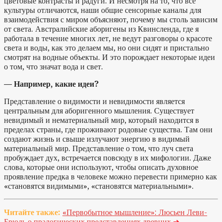
цветовые контрасты и радуги. И несмотря на то, что все
культуры отличаются, наши общие сенсорные каналы для
взаимодействия с миром объясняют, почему мы столь зависим
от света. Австралийские аборигены из Квинсленда, где я
работала в течение многих лет, не ведут разговоры о красоте
света и воды, как это делаем мы, но они сидят и пристально
смотрят на водные объекты. И это порождает некоторые идеи
о том, что значат вода и свет.
— Например, какие идеи?
Представление о видимости и невидимости является
центральным для аборигенного мышления. Существует
невидимый и нематериальный мир, который находится в
пределах страны, где проживают родовые существа. Там они
создают жизнь и свыше излучают энергию в видимый
материальный мир. Представление о том, что луч света
пробуждает дух, встречается повсюду в их мифологии. Даже
слова, которые они используют, чтобы описать духовное
проявление предка в человеке можно перевести примерно как
«становятся видимыми», «становятся материальными».
Читайте также:
«Первобытное мышление»: Люсьен Леви-
Брюль о пралогических представлениях древних
➜