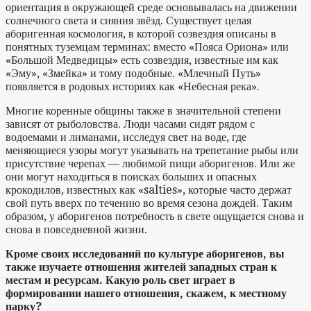
ориентация в окружающей среде основывалась на движении
солнечного света и сияния звёзд. Существует целая
аборигенная космология, в которой созвездия описаны в
понятных туземцам терминах: вместо «Пояса Ориона» или
«Большой Медведицы» есть созвездия, известные им как
«Эму», «Змейка» и тому подобные. «Млечный Путь»
появляется в родовых историях как «Небесная река».
Многие коренные общины также в значительной степени
зависят от рыболовства. Люди часами сидят рядом с
водоемами и лиманами, исследуя свет на воде, где
меняющиеся узоры могут указывать на трепетание рыбы или
присутствие черепах — любимой пищи аборигенов. Или же
они могут находиться в поисках больших и опасных
крокодилов, известных как «salties», которые часто держат
свой путь вверх по течению во время сезона дождей. Таким
образом, у аборигенов потребность в свете ощущается снова и
снова в повседневной жизни.
Кроме своих исследований по культуре аборигенов, вы
также изучаете отношения жителей западных стран к
местам и ресурсам. Какую роль свет играет в
формировании нашего отношения, скажем, к местному
парку?