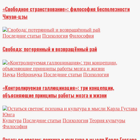
«Свободное странствование»: философия бесполезности
Чжуан-цзы
Последние статьи
Психология
Философия
Свобода: потерянный и возвращённый рай
Наука
Нейронаука
Последние статьи
Психология
«Контролируемая галлюцинация»: три концепции,
объясняющие принципы работы мозга и жизни
Культура
Последние статьи
Психология
Теория культуры
Философия
Остаться светом: психика и культура в мысли Карла Густава