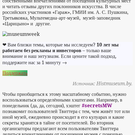
собственными впечатлениями от посещения культурных мест
и читать отзывы других поклонников искусства. В числе
российских участников «Гараж», ГМИИ им. А. С. Пушкина,
Третьяковка, Мультемедиа-арт-музей, музей-заповедник
«Царицыно» и другие.
❤ Вам близки темы, которые мы исследуем?
10 лет мы
работаем без рекламы и инвесторов
– только ваше
внимание и наш энтузиазм. Если цените такой подход,
поддержите нас за 1 минуту →
Поддержать
Источник: Histmuseum.by.
Чтобы приобщиться к этому масштабному событию, нужно
воспользоваться определёнными хэштегами. Например, в
понедельник (да, да, сегодня), хэштег
#secretsMW
познакомит пользователей Твиттера с тем, чем живёт тот или
иной музей, ежедневно происходит в его кулуарах и какие
секреты хранятся в тайне от посетителей. Во вторник
организаторы предлагают всем пользователям Твиттера
делиться впечатлениями от посещения музеев с помощью