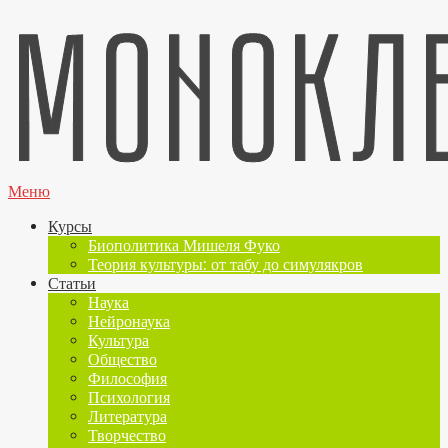
Меню
Курсы
Биополитика Мишеля Фуко
Теория культуры: от табу до симулякров
Статьи
Наука
Нейронаука
Культура
Общество
Философия
Психология
Литература
Творчество