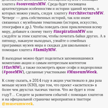
хэштега
#souvenirsMW
. Среда будет посвящена
архитектурным особенностям и истории зданий музеев, о
которых можно узнать, следуя хэштегу
#srchitectureMW
.
Четверг — день собственных историй, так или иначе
связанных с музейными тематиками (история, искусство,
этнография и др.). Чтобы поведать свои приключения всему
миру, добавьте к своему твиту
#inspirationMW
или
следуйте за этим хэштегом, чтобы почитать байки других. А в
пятницу, накануне выходных, узнайте о семейных
программах музеев мира и скидках для школьников с
помощью хэштега
#familyMW
.
В выходные можно будет поделиться запомнившимися
моментами акции и самым интересным контентом
(
#favMW
), а также посмотреть яркие селфи и видеоролики
(
#poseMW
), сделанные участниками
#MuseumWeek
.
К слову сказать, в 2014 году в акции участвовало в два раза
меньше музеев (630), при том, что проект «засветился» в
более чем двухстах тысячах твитов. Что же будет в этом
году?… Следите за развитием событий с помощью хэштегов
и на официальной страничке мероприятия в твиттере
@museumweek
.