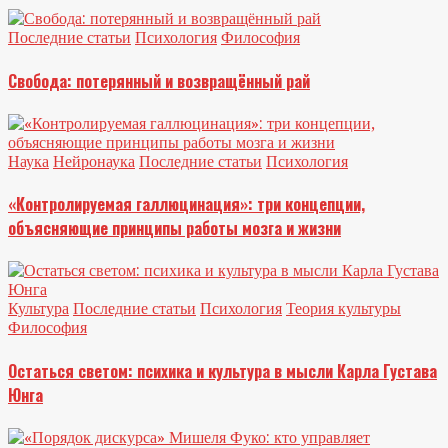
Последние статьи
Психология
Философия
Свобода: потерянный и возвращённый рай
Наука
Нейронаука
Последние статьи
Психология
«Контролируемая галлюцинация»: три концепции,
объясняющие принципы работы мозга и жизни
Культура
Последние статьи
Психология
Теория культуры
Философия
Остаться светом: психика и культура в мысли Карла Густава
Юнга