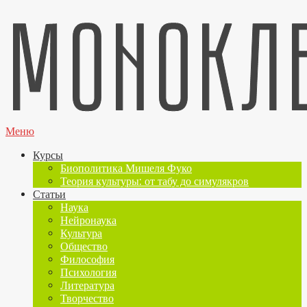
Меню
Курсы
Биополитика Мишеля Фуко
Теория культуры: от табу до симулякров
Статьи
Наука
Нейронаука
Культура
Общество
Философия
Психология
Литература
Творчество