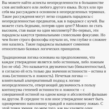
Вы можете найти аспекты неопределенности в большинстве
слов английского или любого другого языка. Вслух или про
себя мы рассуждаем в основном в неопределенных терминах.
Такие рассуждения могут легко создавать парадоксы с
неопределенностью предикатов, как в парадоксе с кучей. Вы
можете стать бедными, потеряв один цент? Можно ли стать
высоким, став выше на один миллиметр? Во-первых, эти
парадоксы кажутся тривиальными словесными фокусами. Но
чем более строго философы изучали их, тем глубже и сложнее
они казались. Такие парадоксы вызывают сомнения
относительно базовых логических принципов.
Традиционная логика основана на предположении, что
каждое утверждение является либо истинным, либо ложным
(но не оба). Это называется двузначностью (бивалентностью),
и согласно ей есть только два значения истинности – истина и
ложь (истинность и ложность). Нечеткая логика —
влиятельный альтернативный подход к логике
неопределенности, отвергающий двузначность в пользу
континуума степеней истинности и ложности – с
совершенной истиной на одном конце и абсолютной фальшью
на другом. В середине то или иное утверждение может быть
одновременно наполовину правдой и наполовину ложью. С
этой точки зрения, по мере того, как вы удаляете одну