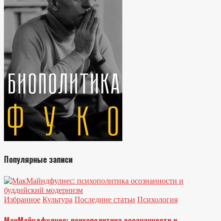
Популярные записи
Избранное
Культура
Последние статьи
Психология
МакМайндфулнес: психополитика осознанности и