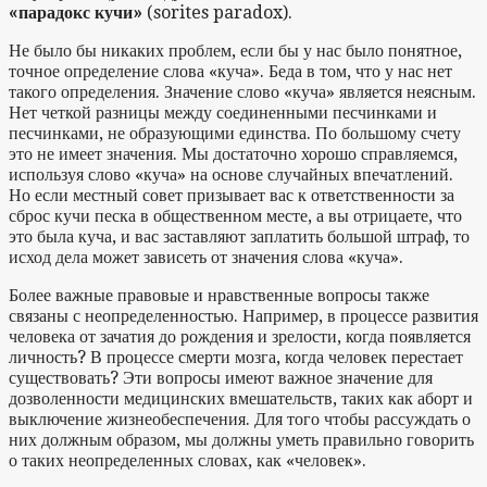
«парадокс кучи»
(sorites paradox).
Не было бы никаких проблем, если бы у нас было понятное,
точное определение слова «куча». Беда в том, что у нас нет
такого определения. Значение слово «куча» является неясным.
Нет четкой разницы между соединенными песчинками и
песчинками, не образующими единства. По большому счету
это не имеет значения. Мы достаточно хорошо справляемся,
используя слово «куча» на основе случайных впечатлений.
Но если местный совет призывает вас к ответственности за
сброс кучи песка в общественном месте, а вы отрицаете, что
это была куча, и вас заставляют заплатить большой штраф, то
исход дела может зависеть от значения слова «куча».
Более важные правовые и нравственные вопросы также
связаны с неопределенностью. Например, в процессе развития
человека от зачатия до рождения и зрелости, когда появляется
личность? В процессе смерти мозга, когда человек перестает
существовать? Эти вопросы имеют важное значение для
дозволенности медицинских вмешательств, таких как аборт и
выключение жизнеобеспечения. Для того чтобы рассуждать о
них должным образом, мы должны уметь правильно говорить
о таких неопределенных словах, как «человек».