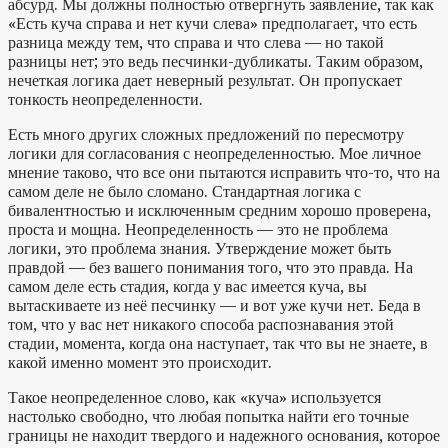
абсурд. Мы должны полностью отвергнуть заявление, так как
«Есть куча справа и нет кучи слева» предполагает, что есть
разница между тем, что справа и что слева — но такой
разницы нет; это ведь песчинки-дубликаты. Таким образом,
нечеткая логика дает неверный результат. Он пропускает
тонкость неопределенности.
Есть много других сложных предложений по пересмотру
логики для согласования с неопределенностью. Мое личное
мнение таково, что все они пытаются исправить что-то, что на
самом деле не было сломано. Стандартная логика с
бивалентностью и исключенным средним хорошо проверена,
проста и мощна. Неопределенность — это не проблема
логики, это проблема знания. Утверждение может быть
правдой — без вашего понимания того, что это правда. На
самом деле есть стадия, когда у вас имеется куча, вы
вытаскиваете из неё песчинку — и вот уже кучи нет. Беда в
том, что у вас нет никакого способа распознавания этой
стадии, момента, когда она наступает, так что вы не знаете, в
какой именно момент это происходит.
Такое неопределенное слово, как «куча» используется
настолько свободно, что любая попытка найти его точные
границы не находит твердого и надежного основания, которое