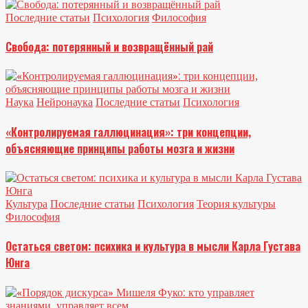
Последние статьи
Психология
Философия
Свобода: потерянный и возвращённый рай
Наука
Нейронаука
Последние статьи
Психология
«Контролируемая галлюцинация»: три концепции,
объясняющие принципы работы мозга и жизни
Культура
Последние статьи
Психология
Теория культуры
Философия
Остаться светом: психика и культура в мысли Карла Густава
Юнга