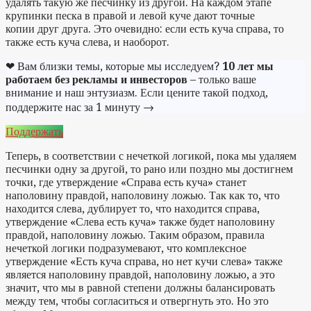
удалять такую же песчинку из другой. На каждом этапе
крупинки песка в правой и левой куче дают точные
копии друг друга. Это очевидно: если есть куча справа, то
также есть куча слева, и наоборот.
❤ Вам близки темы, которые мы исследуем?
10 лет мы
работаем без рекламы и инвесторов
– только ваше
внимание и наш энтузиазм. Если цените такой подход,
поддержите нас за 1 минуту →
Поддержать
Теперь, в соответствии с нечеткой логикой, пока мы удаляем
песчинки одну за другой, то рано или поздно мы достигнем
точки, где утверждение «Справа есть куча» станет
наполовину правдой, наполовину ложью. Так как то, что
находится слева, дублирует то, что находится справа,
утверждение «Слева есть куча» также будет наполовину
правдой, наполовину ложью. Таким образом, правила
нечеткой логики подразумевают, что комплексное
утверждение «Есть куча справа, но нет кучи слева» также
является наполовину правдой, наполовину ложью, а это
значит, что мы в равной степени должны балансировать
между тем, чтобы согласиться и отвергнуть это. Но это