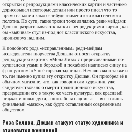
открытки с репродукциями классических картин и частенько
дорисовывал некоторые детали или просто писал что-то
прямо на копии какого-нибудь знаменитого классического
полотна. По сути, такие трюки тоже являлись реди-мейдами:
Дюшан, разрисовывая открытки с репродукциями картин, как
бы «выбивая» стул из-под ног классического искусства,
иронизируя над ним.
К подобного рода «исправленным» реди-мейдам
исследователи творчества Дюшана относят открытку-
репродукцию картины «Мона Лиза» с пририсованными по-
хулигански усами и бородкой и похабной надписью снизу на
французском: «У неё горячая задница». Немаловажно также и
то, где именно купил эту открытку Дюшан. Он приобрел её в
обычном магазине, что, как говорил сам художник, уже
свидетельствовало о смерти традиционного искусства,
превращении его в такую же часть культуры, как красивый
пиджак и новые духи, а «похабная надпись» — всего лишь
финальный «мазок», как будто оставленный современным
обществом.
Роза Селяви. Дюшан атакует статус художника и
становится женщиной.