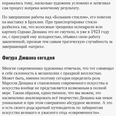
поражались тому, насколько художник усложнял и затягивал
сам процесс вопреки конечному результату.
По завершению работы над «Большим стеклом», его повезли
на выставку в Бруклин. При транспортировке стекло
разбилось так, что волосяные трещинки испещрили всю
картину.Однако Дюшана это не смутило, и уже в 1923 году
он, с присущей ему холодностью, объявил свою работу
законченной, признав тем самым трагическую случайность за
завершающий «штрих».
Фигура Дюшана сегодня
Многие современники художника отмечали, что тот совмещал
в себе склонность к меланхолии с праздной веселостью.
Может быть, именно поэтому сегодня определить роль
Марселя Дюшана в становлении современного искусства и
искусства вообще не представляется возможным в полной
мере. Таким образом, единственное, что мы можем, это
насмешливо анализировать всё творчество Дюшана как некое
уникальное и при этом совершенно абсурдное явление. А это
и есть своего рода краткий путеводитель по лабиринтам
искусства великого и ужасного отца «современности».