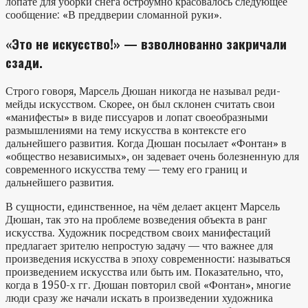
лопате для уборки снега остроумно красовалось следующее
сообщение: «В преддверии сломанной руки».
«
Это не искусство!» — взволнованно закричали
сзади
.
Строго говоря, Марсель Дюшан никогда не называл реди-
мейды искусством. Скорее, он был склонен считать свои
«манифесты» в виде писсуаров и лопат своеобразными
размышлениями на тему искусства в контексте его
дальнейшего развития. Когда Дюшан посылает «Фонтан» в
«общество независимых», он задевает очень болезненную для
современного искусства тему — тему его границ и
дальнейшего развития.
В сущности, единственное, на чём делает акцент Марсель
Дюшан, так это на проблеме возведения объекта в ранг
искусства. Художник посредством своих манифестаций
предлагает зрителю непростую задачу — что важнее для
произведения искусства в эпоху современности: называться
произведением искусства или быть им. Показательно, что,
когда в 1950-х гг. Дюшан повторил свой «Фонтан», многие
люди сразу же начали искать в произведении художника