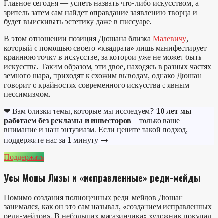
Главное сегодня — успеть назвать что-либо искусством, а
зритель затем сам найдет оправдание заявлению творца и
будет выискивать эстетику даже в писсуаре.
В этом отношении позиция Дюшана близка
Малевичу
,
который с помощью своего «квадрата» лишь манифестирует
крайнюю точку в искусстве, за которой уже не может быть
искусства. Таким образом, эти двое, находясь в разных частях
земного шара, приходят к схожим выводам, однако Дюшан
говорит о крайностях современного искусства с явным
пессимизмом.
❤ Вам близки темы, которые мы исследуем?
10 лет мы
работаем без рекламы и инвесторов
– только ваше
внимание и наш энтузиазм. Если цените такой подход,
поддержите нас за 1 минуту →
Поддержать
Усы Моны Лизы и «исправленные» реди-мейды
Помимо создания полноценных реди-мейдов Дюшан
занимался, как он это сам называл, «созданием исправленных
реди-мейдов». В небольших магазинчиках художник покупал