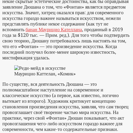
некие скрытые эстетические достоинства, как бы оправдывая
заявление Дюшана о том, что «Фонтан» является предметом
искусства. Значит, хитрец оказался прав: для современного
искусства гораздо важнее называться искусством, нежели
представлять публике некое содержание (как тут не
вспомнить
банан Маурицио Кателлана
, проданный в 2019
года за $120 тыс. — Прим. ред.). Для того чтобы подтвердить
свою теорию, Дюшану потребовалось лишь настоять на том,
что его «Фонтан» — это произведение искусства. Когда
последний получил более-менее широкую известность,
мистификация удалась.
Маурицио Каттелан, «Комик»
По существу, вся деятельность Дюшана — это
полномасштабное наступление на современное и
классическое искусство (а первое, как известно, логично
вытекает из второго). Художник критикует концепцию
становления произведения искусства, заявляя, что сам творец
провозглашает своё творение частью мира искусства. На
практике, через свой «Фонтан» Дюшан показывает, что акт
провозглашения чего-либо искусством гораздо важнее для
современности, чем какие-то содержательные признаки.