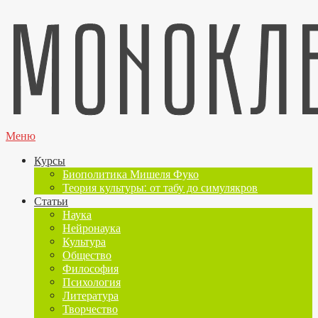
Меню
Курсы
Биополитика Мишеля Фуко
Теория культуры: от табу до симулякров
Статьи
Наука
Нейронаука
Культура
Общество
Философия
Психология
Литература
Творчество