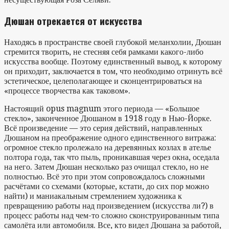
Дюшан отрекается от искусства
Находясь в пространстве своей глубокой меланхолии, Дюшан
стремится творить, не стесняя себя рамками какого-либо
искусства вообще. Поэтому единственный вывод, к которому
он приходит, заключается в том, что необходимо отринуть всё
эстетическое, целеполагающее и сконцентрироваться на
«процессе творчества как таковом».
Настоящий opus magnum этого периода — «Большое
стекло», законченное Дюшаном в 1918 году в Нью-Йорке.
Всё произведение — это серия действий, направленных
Дюшаном на преображение одного единственного витража:
огромное стекло пролежало на деревянных козлах в ателье
полтора года, так что пыль, проникавшая через окна, оседала
на него. Затем Дюшан несколько раз очищал стекло, но не
полностью. Всё это при этом сопровождалось сложными
расчётами со схемами (которые, кстати, до сих пор можно
найти) и маниакальным стремлением художника к
превращению работы над произведением (искусства ли?) в
процесс работы над чем-то сложно сконструированным типа
самолёта или автомобиля. Все, кто видел Дюшана за работой,