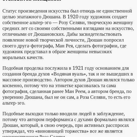
Статус произведения искусства был отнюдь не единственной
целью эпатажного Дюшана. В 1920 году художник создает
собственное альтер-эго — Розу Селяви, творческую женщину
средних лет со своими собственными взглядами на искусство,
отличными от Дюшановских. Дабы засвидетельствовать
появление новой творческой личности, Дюшан попросил
своего друга-фотографа, Ман Рея, сделать фотографии, где
художник представал в образе женщины невысоких
моральных качеств.
Подобная проделка послужила в 1921 году основанием для
создания бренда духов «Водяная вуаль», так и не вышедших в
массовое производство. Автором духов Дюшан являлся только
косвенно, потому что на этикетке красовалась та сама
фотография, сделанная ранее Ман Реем, а автором бренда, по
уверению Дюшана, был не он сам, а Роза Селяви, то есть его
альтер-эго.
Подобные выходки только вводили людей в заблуждение,
потому что автором перформанса с духами формально являлся
Дюшан, который, в свою очередь, при активных расспросах
утверждал, что «виновницей торжества» все же является
несуществующая Роза Селяви.