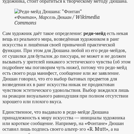
художника, стоит обратиться к творческому методу Дюшана.
«Фонтан», Марсель Дюшан / Wikimedia
Commons
Сам художник даёт такое определение:
реди-мейд
есть некая
вещь из реального мира, возведённая художником в ранг
искусства и лишённая своей привычной практической
функции. При этом для Дюшана любой из его реди-мейдов,
от сушилки для бутылок до писсуара, не может и не должен
вызывать у зрителей никакого эстетического чувства (об этом
подробнее мы поговорим чуть ниже), потому что реди-мейд
есть своего рода манифест, сообщение или же заявление.
Дюшан говорил, что его выбор бытовых предметов для
возведения их в ранг искусства никак не продиктован
чувством эстетического удовольствия. Выбор зиждился лишь
на реакции визуального равнодушия при полном отсутствии
хорошего или плохого вкуса.
Единственное, что выдавало в реди-мейде Дюшана
принадлежность к миру искусства — инициалы художника
или короткое сообщение. Например, на «Фонтане» Дюшан
оставил лишь подпись своего альтер-эго «R. Mutt», а на