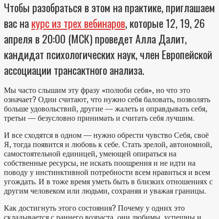
Чтобы разобраться в этом на практике, приглашаем
вас на
курс из трех вебинаров
, которые 12, 19, 26
апреля в 20:00 (МСК) проведет Алла Далит,
кандидат психологических наук, член Европейской
ассоциации транcактного анализа.
Мы часто слышим эту фразу «полюби себя», но что это
означает? Одни считают, что нужно себя баловать, позволять
больше удовольствий, другие — жалеть и оправдывать себя,
третьи — безусловно принимать и считать себя лучшим.
И все сходятся в одном — нужно обрести чувство Себя, своё
Я, тогда появится и любовь к себе. Стать зрелой, автономной,
самостоятельной единицей, умеющей опираться на
собственные ресурсы, не искать поощрения и не идти на
поводу у инстинктивной потребности всем нравиться и всем
угождать. И в тоже время уметь быть в близких отношениях с
другим человеком или людьми, сохраняя и уважая границы.
Как достигнуть этого состояния? Почему у одних это
складывается с раннего возраста, они любимы, успешны и