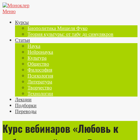
Меню
Курсы
Биополитика Мишеля Фуко
Теория культуры: от табу до симулякров
Статьи
Наука
Нейронаука
Культура
Общество
Философия
Психология
Литература
Творчество
Технологии
Лекции
Подборки
Переводы
Курс вебинаров «Любовь к