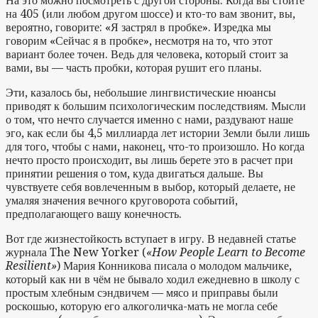
На это можно посмотреть с другой стороны. Когда вы стоите
на 405 (или любом другом шоссе) и кто-то вам звонит, вы,
вероятно, говорите: «Я застрял в пробке». Изредка мы
говорим «Сейчас я в пробке», несмотря на то, что этот
вариант более точен. Ведь для человека, который стоит за
вами, вы — часть пробки, которая рушит его планы.
Эти, казалось бы, небольшие лингвистические нюансы
приводят к большим психологическим последствиям. Мысли
о том, что нечто случается именно с нами, раздувают наше
эго, как если бы 4,5 миллиарда лет истории Земли были лишь
для того, чтобы с нами, наконец, что-то произошло. Но когда
нечто просто происходит, вы лишь берете это в расчет при
принятии решения о том, куда двигаться дальше. Вы
чувствуете себя вовлеченным в выбор, который делаете, не
умаляя значения вечного круговорота событий,
предполагающего вашу конечность.
Вот где жизнестойкость вступает в игру. В недавней статье
журнала The New Yorker (
«How People Learn to Become
Resilient»
) Мария Конникова писала о молодом мальчике,
который как ни в чём не бывало ходил ежедневно в школу с
простым хлебным сэндвичем — мясо и приправы были
роскошью, которую его алкоголичка-мать не могла себе