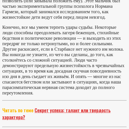
позволить (или забывала положить ему). Этот мальчик был
частью экспериментальной группы психолога Нормана
Гармези, который занимался исследованием того, как
жизнестойкие дети ведут себя перед лицом невзгод.
Конечно, все мы умеем терпеть удары судьбы. Некоторые
люди способны преодолевать лагеря беженцев, стихийные
бедствия и политические революции — и выходить из этих
передряг не только нетронутыми, но и более сильными.
Другие раскисают, если в Старбаксе нет нужного им молока.
Вы никогда не узнаете, из чего вы сделаны, до того, как
столкнётесь со сложной ситуацией. Люди часто
демонстрируют предельную жизнестойкость в чрезвычайных
ситуациях, в то время как досадная скучная повседневность
изо дня в день съедает их живьём. И опять — многие из нас
спасаются бегством или застывают в ситуациях, когда наша
парасимпатическая нервная система доходит до полного
переутомления.
Читать по теме
Секрет успеха: талант или твердость
характера?