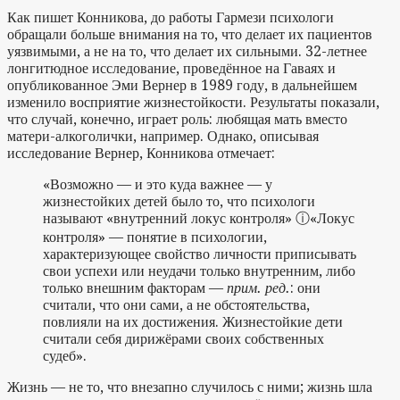
Как пишет Конникова, до работы Гармези психологи
обращали больше внимания на то, что делает их пациентов
уязвимыми, а не на то, что делает их сильными. 32-летнее
лонгитюдное исследование, проведённое на Гаваях и
опубликованное Эми Вернер в 1989 году, в дальнейшем
изменило восприятие жизнестойкости. Результаты показали,
что случай, конечно, играет роль: любящая мать вместо
матери-алкоголички, например. Однако, описывая
исследование Вернер, Конникова отмечает:
«Возможно — и это куда важнее — у
жизнестойких детей было то, что психологи
называют «внутренний локус контроля»
ⓘ
«Локус
контроля» — понятие в психологии,
характеризующее свойство личности приписывать
свои успехи или неудачи только внутренним, либо
только внешним факторам —
прим. ред.
: они
считали, что они сами, а не обстоятельства,
повлияли на их достижения. Жизнестойкие дети
считали себя дирижёрами своих собственных
судеб».
Жизнь — не то, что внезапно случилось с ними; жизнь шла