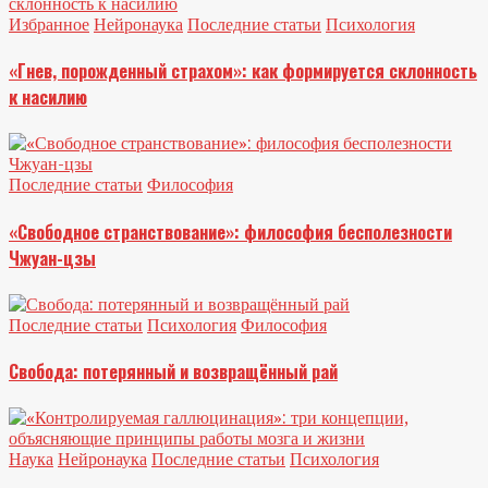
Избранное
Нейронаука
Последние статьи
Психология
«Гнев, порожденный страхом»: как формируется склонность
к насилию
Последние статьи
Философия
«Свободное странствование»: философия бесполезности
Чжуан-цзы
Последние статьи
Психология
Философия
Свобода: потерянный и возвращённый рай
Наука
Нейронаука
Последние статьи
Психология