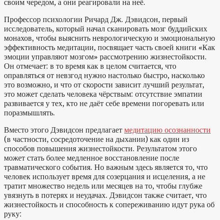
своим чередом, а они реагировали на неё.
Профессор психологии Ричард Дж. Дэвидсон, первый
исследователь, который начал сканировать мозг буддийских
монахов, чтобы выяснить неврологическую и эмоциональную
эффективность медитации, посвящает часть своей книги «Как
эмоции управляют мозгом» рассмотрению жизнестойкости.
Он отмечает: в то время как в целом считается, что
оправляться от невзгод нужно настолько быстро, насколько
это возможно, и что от скорости зависит лучший результат,
это может сделать человека чёрствым: отсутствие эмпатии
развивается у тех, кто не даёт себе времени погоревать или
поразмышлять.
Вместо этого Дэвидсон предлагает
медитацию осознанности
(в частности, сосредоточение на дыхании) как один из
способов повышения жизнестойкости. Результатом этого
может стать более медленное восстановление после
травматического события. Но важным здесь является то, что
человек использует время для созерцания и исцеления, а не
тратит множество недель или месяцев на то, чтобы глубже
увязнуть в потерях и неудачах. Дэвидсон также считает, что
жизнестойкость и способность к сопереживанию идут рука об
руку: