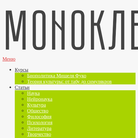
Меню
Курсы
Биополитика Мишеля Фуко
Теория культуры: от табу до симулякров
Статьи
Наука
Нейронаука
Культура
Общество
Философия
Психология
Литература
Творчество