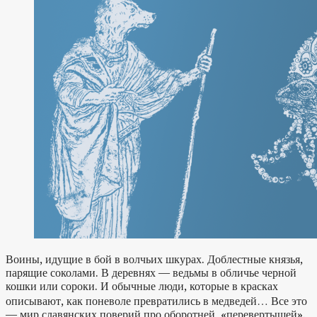
Воины, идущие в бой в волчьих шкурах. Доблестные князья,
парящие соколами. В деревнях — ведьмы в обличье черной
кошки или сороки. И обычные люди, которые в красках
описывают, как поневоле превратились в медведей… Все это
— мир славянских поверий про оборотней, «перевертышей».