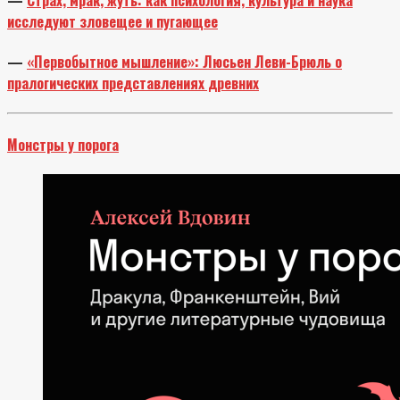
исследуют зловещее и пугающее
—
«Первобытное мышление»: Люсьен Леви-Брюль о
пралогических представлениях древних
Монстры у порога