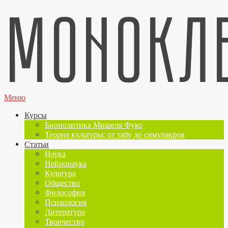
Меню
Курсы
Биополитика Мишеля Фуко
Теория культуры: от табу до симулякров
Статьи
Наука
Нейронаука
Культура
Общество
Философия
Психология
Литература
Творчество