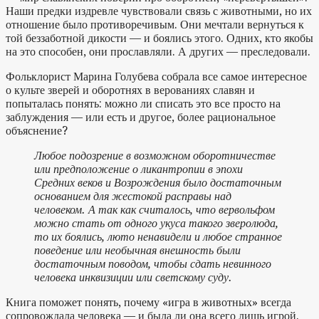
Наши предки издревле чувствовали связь с животными, но их
отношение было противоречивым. Они мечтали вернуться к
той беззаботной дикости — и боялись этого. Одних, кто якобы
на это способен, они прославляли. А других — преследовали.
Фольклорист Марина Голубева собрала все самое интересное
о культе зверей и оборотнях в верованиях славян и
попыталась понять: можно ли списать это все просто на
заблуждения — или есть и другое, более рациональное
объяснение?
Любое подозрение в возможном оборотничестве
или предположение о ликантропии в эпохи
Средних веков и Возрождения было достаточным
основанием для жестокой расправы над
человеком. А так как считалось, что вервольфом
можно стать от одного укуса такого зверолюда,
то их боялись, люто ненавидели и любое странное
поведение или необычная внешность были
достаточным поводом, чтобы сдать невинного
человека инквизиции или светскому суду.
Книга поможет понять, почему «игра в животных» всегда
сопровождала человека — и была ли она всего лишь игрой.