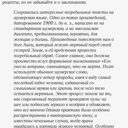
рецепты, но не забывайте и о заклинаниях.
Сохранились интересные погребальные тексты на
шумерском языке. Одно из таких произведений,
датированное 1900 г. до н. э., написано не на
стандартном шумерском, а на эмесальском
диалекте, предназначенном, вероятно, для
женщин и богинь. Произведение повествует нам о
боге Ашги, который лежит мертвый перед своей
сестрой Эгиме, и ей предстоит провести
погребальный обряд. Самое главное, она должна
произнести вслух формальное высказывание «Его
унесло ветром», означающее, что он мертв. Поэт
использует обычное шумерское слово,
обозначающее ветер природы, имея в виду самый
последний вздох человека, издаваемый со
слышимым звуком или хрипом, после чего тело
остается мертвым. Этот процесс похож на то,
как современный терапевт проверяет пульс на
шее или подносит зеркало к ноздрям и объявляет,
что все кончено (такая практика была особенно
распространена в викторианскую эпоху, и
известны печальные случаи, когда врачи
ошибались и хоронили живого человека). Особенно