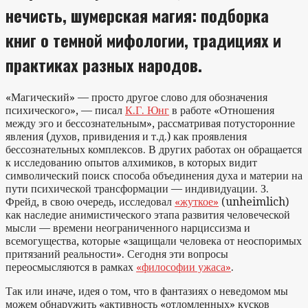
нечисть, шумерская магия: подборка
книг о темной мифологии, традициях и
практиках разных народов.
«Магический» — просто другое слово для обозначения
психического», — писал
К.Г. Юнг
в работе «Отношения
между эго и бессознательным», рассматривая потусторонние
явления (духов, привидения и т.д.) как проявления
бессознательных комплексов. В других работах он обращается
к исследованию опытов алхимиков, в которых видит
символический поиск способа объединения духа и материи на
пути психической трансформации — индивидуации. З.
Фрейд, в свою очередь, исследовал
«жуткое»
(unheimlich)
как наследие анимистического этапа развития человеческой
мысли — времени неограниченного нарциссизма и
всемогущества, которые «защищали человека от неоспоримых
притязаний реальности». Сегодня эти вопросы
переосмысляются в рамках
«философии ужаса»
.
Так или иначе, идея о том, что в фантазиях о неведомом мы
можем обнаружить «активность «отломленных» кусков