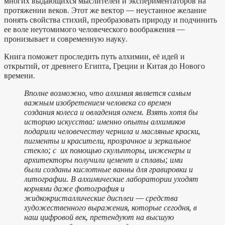
многих выдающихся мыслителей и экспериментаторов на
протяжении веков. Этот же вектор — неустанное желание
понять свойства стихий, преобразовать природу и подчинить
ее воле неутомимого человеческого воображения —
пронизывает и современную науку.
Книга поможет проследить путь алхимии, её идей и
открытий, от древнего Египта, Греции и Китая до Нового
времени.
Вполне возможно, что алхимия является самым
важным изобретением человека со времен
создания колеса и овладения огнем. Взять хотя бы
историю искусства: именно опыты алхимиков
подарили человечеству чернила и масляные краски,
пигменты и красители, прозрачное и зеркальное
стекло; с их помощью скульпторы, инженеры и
архитекторы получили цемент и сплавы; ими
были созданы кислотные ванны для гравировки и
литографии. В алхимические лаборатории уходят
корнями даже фотография и
жидкокристаллические дисплеи — средства
художественного выражения, которые сегодня, в
наш цифровой век, претендуют на высшую