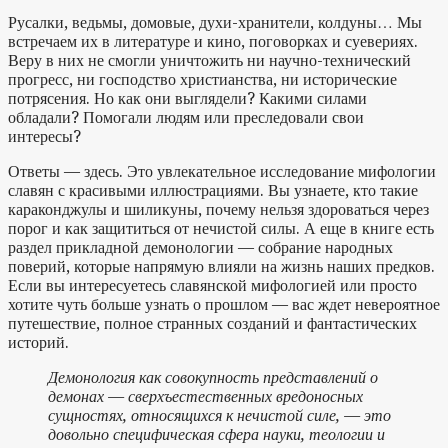
Русалки, ведьмы, домовые, духи-хранители, колдуны… Мы
встречаем их в литературе и кино, поговорках и суевериях.
Веру в них не смогли уничтожить ни научно-технический
прогресс, ни господство христианства, ни исторические
потрясения. Но как они выглядели? Какими силами
обладали? Помогали людям или преследовали свои
интересы?
Ответы — здесь. Это увлекательное исследование мифологии
славян с красивыми иллюстрациями. Вы узнаете, кто такие
караконджулы и шиликуны, почему нельзя здороваться через
порог и как защититься от нечистой силы. А еще в книге есть
раздел прикладной демонологии — собрание народных
поверий, которые напрямую влияли на жизнь наших предков.
Если вы интересуетесь славянской мифологией или просто
хотите чуть больше узнать о прошлом — вас ждет невероятное
путешествие, полное странных созданий и фантастических
историй.
Демонология как совокупность представлений о
демонах — сверхъестественных вредоносных
сущностях, относящихся к нечистой силе, — это
довольно специфическая сфера науки, теологии и