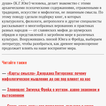
души» (К.Г.Юнг) человека, делает знакомство с этими
архаическими психическими содержаниями, отраженными в
традициях, искусстве и мифологии, не лишенным смысла. По
этому поводу сделали подборку книг, в которых
культурологи, филологи, антропологи и другие специалисты
рассказывают о многообразных верованиях и практиках
разных народов — от славянских мифов до шумерских
обрядов и представлений о загробном мире в различных
культурах. Вооружившись линзой Юнга и Фрейда, выбираем
литературу, чтобы разобраться, как древнее мировоззрение
продолжает влиять на наше восприятие мира.
Читайте также
—
«Карты смысла» Джордана Питерсона: почему
мифологическое мышление до сих пор влияет на нас
—
Зловещее: Зигмунд Фрейд о жутком, давно знакомом и
вытесненном
—
Страх, мрак, жуть: как психология, культура и наука