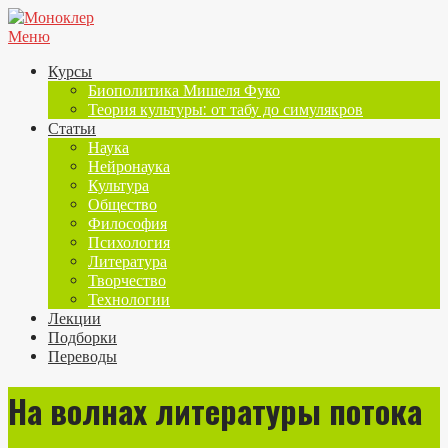
Меню
Курсы
Биополитика Мишеля Фуко
Теория культуры: от табу до симулякров
Статьи
Наука
Нейронаука
Культура
Общество
Философия
Психология
Литература
Творчество
Технологии
Лекции
Подборки
Переводы
На волнах литературы потока