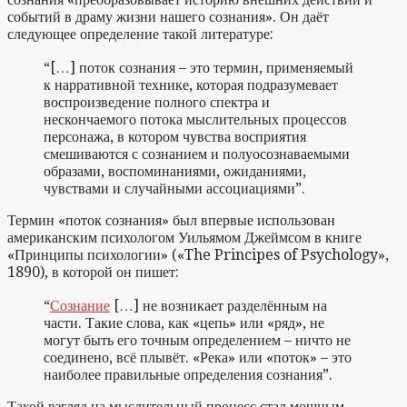
событий в драму жизни нашего сознания». Он даёт
следующее определение такой литературе:
“[…] поток сознания – это термин, применяемый
к нарративной технике, которая подразумевает
воспроизведение полного спектра и
нескончаемого потока мыслительных процессов
персонажа, в котором чувства восприятия
смешиваются с сознанием и полуосознаваемыми
образами, воспоминаниями, ожиданиями,
чувствами и случайными ассоциациями”.
Термин «поток сознания» был впервые использован
американским психологом Уильямом Джеймсом в книге
«Принципы психологии» («The Principes of Psychology»,
1890), в которой он пишет:
“
Сознание
[…] не возникает разделённым на
части. Такие слова, как «цепь» или «ряд», не
могут быть его точным определением – ничто не
соединено, всё плывёт. «Река» или «поток» – это
наиболее правильные определения сознания”.
Такой взгляд на мыслительный процесс стал мощным