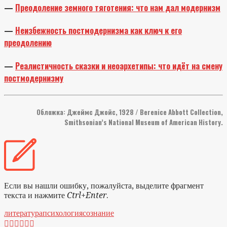
—
Преодоление земного тяготения: что нам дал модернизм
—
Неизбежность постмодернизма как ключ к его
преодолению
—
Реалистичность сказки и неоархетипы: что идёт на смену
постмодернизму
Обложка: Джеймс Джойс, 1928 / Berenice Abbott Collection,
Smithsonian’s National Museum of American History.
Если вы нашли ошибку, пожалуйста, выделите фрагмент
текста и нажмите
Ctrl+Enter
.
литература
психология
сознание





