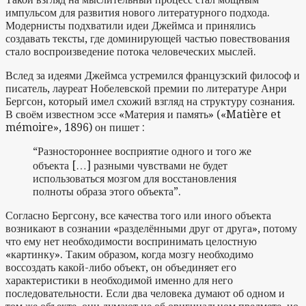
импульсом для развития нового литературного подхода.
Модернисты подхватили идеи Джеймса и принялись
создавать тексты, где доминирующей частью повествования
стало воспроизведение потока человеческих мыслей.
Вслед за идеями Джеймса устремился французский философ и
писатель, лауреат Нобелевской премии по литературе Анри
Бергсон, который имел схожий взгляд на структуру сознания.
В своём известном эссе «Материя и память» («Matière et
mémoire», 1896) он пишет :
“Разностороннее восприятие одного и того же
объекта […] разными чувствами не будет
использоваться мозгом для восстановления
полноты образа этого объекта”.
Согласно Бергсону, все качества того или иного объекта
возникают в сознании «разделёнными друг от друга», потому
что ему нет необходимости воспринимать целостную
«картинку». Таким образом, когда мозгу необходимо
воссоздать какой-либо объект, он объединяет его
характеристики в необходимой именно для него
последовательности. Если два человека думают об одном и