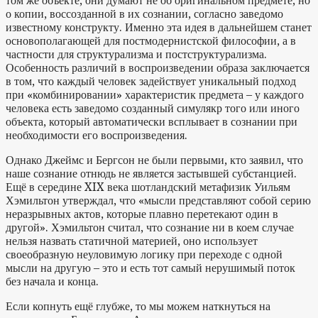
том же объекте, они думают не об оригинальном предмете, но
о копии, воссозданной в их сознании, согласно заведомо
известному конструкту. Именно эта идея в дальнейшем станет
основополагающей для постмодернистской философии, а в
частности для структурализма и постструктурализма.
Особенность различий в воспроизведении образа заключается
в том, что каждый человек задействует уникальный подход
при «комбинировании» характеристик предмета – у каждого
человека есть заведомо созданный симулякр того или иного
объекта, который автоматически всплывает в сознании при
необходимости его воспроизведения.
Однако Джеймс и Бергсон не были первыми, кто заявил, что
наше сознание отнюдь не является застывшей субстанцией.
Ещё в середине XIX века шотландский метафизик Уильям
Хэмильтон утверждал, что «мысли представляют собой серию
неразрывных актов, которые плавно перетекают один в
другой». Хэмильтон считал, что сознание ни в коем случае
нельзя назвать статичной материей, оно использует
своеобразную неуловимую логику при переходе с одной
мысли на другую – это и есть тот самый нерушимый поток
без начала и конца.
Если копнуть ещё глубже, то мы можем наткнуться на