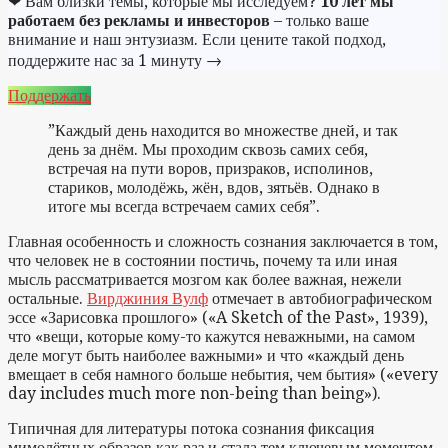
❤ Вам близки темы, которые мы исследуем?
10 лет мы
работаем без рекламы и инвесторов
– только ваше
внимание и наш энтузиазм. Если цените такой подход,
поддержите нас за 1 минуту →
Поддержать
”Каждый день находится во множестве дней, и так
день за днём. Мы проходим сквозь самих себя,
встречая на пути воров, призраков, исполинов,
стариков, молодёжь, жён, вдов, зятьёв. Однако в
итоге мы всегда встречаем самих себя”.
Главная особенность и сложность сознания заключается в том,
что человек не в состоянии постичь, почему та или иная
мысль рассматривается мозгом как более важная, нежели
остальные.
Вирджиния Вулф
отмечает в автобиографическом
эссе «Зарисовка прошлого» («A Sketch of the Past», 1939),
что «вещи, которые кому-то кажутся неважными, на самом
деле могут быть наиболее важными» и что «каждый день
вмещает в себя намного больше небытия, чем бытия» («every
day includes much more non-being than being»).
Типичная для литературы потока сознания фиксация
мимолётных образов как раз и стала тем ключевым моментом