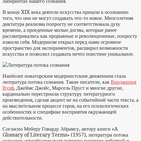
лабиринтах нашего сознания.
В конце XIX века деятели искусства пришли к осознанию
того, что они не могут создавать что-то новое. Многолетняя
диктатура реализма попросту не соответствовала духу
времени, а проеденные молью догмы, которые ранее
рассматривались как прорывные и революционные, попросту
изжили себя. Модернизм открыл перед нами огромное
пространство для экспериментов, расширил возможности
искусства и позволил создавать нечто поистине уникальное.
Наиболее новаторским модернистским движением стала
литература потока сознания. Такие писатели, как
Вирджиния
Вулф
, Джеймс Джойс, Марсель Пруст и многие другие,
кардинально перестроили структуру литературного
произведения, сделав акцент не на событийной части текста, а
на мыслительном процессе героя, на его психологических
особенностях и специфике восприятия окружающей
действительности.
Согласно Мейеру Говарду Абрамсу, автору книги «A
Glossary of Literary Terms» (1957), литература потока
сознания «преобразовывает историю внешних действий и