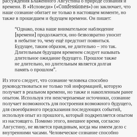
рассуждения Блаженного Августина о природе сознания и
времени. В «Исповеди» («Confessiones») он заключает, что
наше сознание обитает не только в настоящем моменте, но
также в прошедшем и будущем времени. Он пишет:
“Однако, пока наше внимательное наблюдение
[времени] продолжается, оно безвозвратно уносит
в небытие то, чему ещё предстоит появиться.
Будущее, таким образом, не длительно – это так.
Длительным будущим временем следует называть
длительное ожидание будущего. Прошлое также
не длительно, но длительным является долгая
память о прошлом”.
Из этого следует, что сознание человека способно
руководствоваться не только той информацией, которую
получает в реальном времени, но также и накопленным ранее
опытом. Используя эти неисчерпаемые источники, сознание
получает возможность для построения возможного будущего,
для своеобразного предсказания последующих событий,
используя опыт из прошлого, который подкрепляется опытом
из настоящего. Помимо этого, внешнее время, согласно
Августину, не является правдивым, когда мы имеем дело с
внутренними часами. Человеческое сознание способно