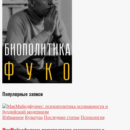
Популярные записи
Избранное
Культура
Последние статьи
Психология
МакМайндфулнес: психополитика осознанности и