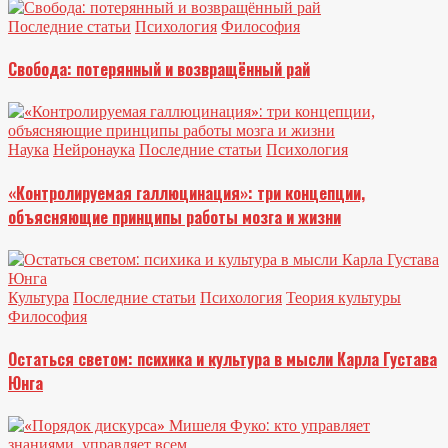
Последние статьи
Психология
Философия
Свобода: потерянный и возвращённый рай
Наука
Нейронаука
Последние статьи
Психология
«Контролируемая галлюцинация»: три концепции,
объясняющие принципы работы мозга и жизни
Культура
Последние статьи
Психология
Теория культуры
Философия
Остаться светом: психика и культура в мысли Карла Густава
Юнга