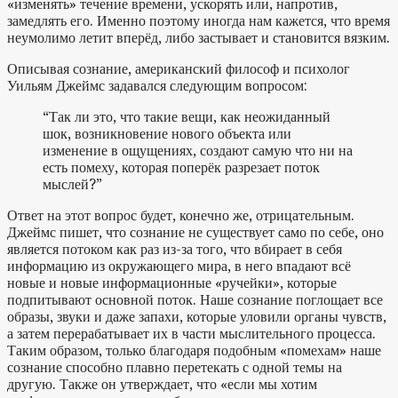
«изменять» течение времени, ускорять или, напротив,
замедлять его. Именно поэтому иногда нам кажется, что время
неумолимо летит вперёд, либо застывает и становится вязким.
Описывая сознание, американский философ и психолог
Уильям Джеймс задавался следующим вопросом:
“Так ли это, что такие вещи, как неожиданный
шок, возникновение нового объекта или
изменение в ощущениях, создают самую что ни на
есть помеху, которая поперёк разрезает поток
мыслей?”
Ответ на этот вопрос будет, конечно же, отрицательным.
Джеймс пишет, что сознание не существует само по себе, оно
является потоком как раз из-за того, что вбирает в себя
информацию из окружающего мира, в него впадают всё
новые и новые информационные «ручейки», которые
подпитывают основной поток. Наше сознание поглощает все
образы, звуки и даже запахи, которые уловили органы чувств,
а затем перерабатывает их в части мыслительного процесса.
Таким образом, только благодаря подобным «помехам» наше
сознание способно плавно перетекать с одной темы на
другую. Также он утверждает, что «если мы хотим