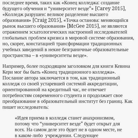
последнее время, таких как «Конец колледжа: создание
будущего обучения и “университет везде”» [Carey 2015],
«Колледж разрушен: великое разделение высшего
образования» [Craig 2015], «Точка останова: меняющийся
рынок высшего образования» [McGee 2015], не являются
отражением эсхатологических настроений исследователей
глобальных проблем кризиса в мировой системе образования,
но, скорее, констатацией трансформации традиционных
учебных заведений в некие безграничные образовательные
пространства – в «университеты везде».
Например, более подходящим заголовком для книги Кевина
Кери мог бы быть «Конец традиционного колледжа».
Послание автора заключается в том, как традиционный
колледж со своей устаревшей системой аккредитации,
ориентированной на кредитный час, не отвечает
потребностям современного студента и продолжает свое
преобразование в образовательный институт без границ. Как
пишет исследователь:
«Идея приема в колледж станет анахронизмом,
потому что “университет везде” будет открыт для
всех. На самом деле это будет не в одном месте, не
в каком-либо учреждении. Следующее