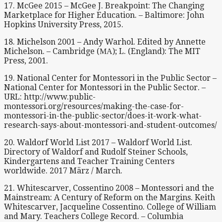
17. McGee 2015 – McGee J. Breakpoint: The Changing
Marketplace for Higher Education. – Baltimore: John
Hopkins University Press, 2015.
18. Michelson 2001 – Andy Warhol. Edited by Annette
Michelson. – Cambridge (МА); L. (England): The MIT
Press, 2001.
19. National Center for Montessori in the Public Sector –
National Center for Montessori in the Public Sector. –
URL: http://www.public-
montessori.org/resources/making-the-case-for-
montessori-in-the-public-sector/does-it-work-what-
research-says-about-montessori-and-student-outcomes/
20. Waldorf World List 2017 – Waldorf World List.
Directory of Waldorf and Rudolf Steiner Schools,
Kindergartens and Teacher Training Centers
worldwide. 2017 März / March.
21. Whitescarver, Cossentino 2008 – Montessori and the
Mainstream: A Century of Reform on the Margins. Keith
Whitescarver, Jacqueline Cossentino. College of William
and Mary. Teachers College Record. – Columbia