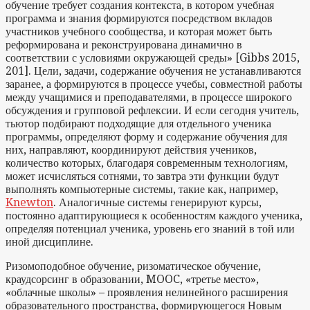
обучение требует создания контекста, в котором учебная
программа и знания формируются посредством вкладов
участников учебного сообщества, и которая может быть
реформирована и реконструирована динамично в
соответствии с условиями окружающей среды» [Gibbs 2015,
201]. Цели, задачи, содержание обучения не устанавливаются
заранее, а формируются в процессе учебы, совместной работы
между учащимися и преподавателями, в процессе широкого
обсуждения и групповой рефлексии. И если сегодня учитель,
тьютор подбирают подходящие для отдельного ученика
программы, определяют форму и содержание обучения для
них, направляют, координируют действия учеников,
количество которых, благодаря современным технологиям,
может исчисляться сотнями, то завтра эти функции будут
выполнять компьютерные системы, такие как, например,
Knewton
. Аналогичные системы генерируют курсы,
постоянно адаптирующиеся к особенностям каждого ученика,
определяя потенциал ученика, уровень его знаний в той или
иной дисциплине.
Ризомоподобное обучение, ризоматическое обучение,
краудсорсинг в образовании, MOOC, «третье место»,
«облачные школы» – проявления нелинейного расширения
образовательного пространства, формирующегося Новым