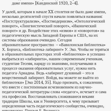
даже имени» [Кандинский 1920, 2–4].
У далей, которым в начале XX столетия не было даже имени,
несколько десятилетий спустя начали появляться названия:
«Постструктурализм», «Постмодернизм», «Онтологический
поворот», «Лингвистический поворот», «Иконический
поворот» и др. Воздействие этих «измов» и «поворотов» на
педагогическую мысль Западной Европы и США, на их
системы образования очевидно. Сегодня
образовательное пространство – «Вавилонская библиотека»
Х. Борхеса, «Библиотека-лабиринт» У. Эко. Чтобы не теряться
в образовательных просторах этой «библиотеки» и успешно
выбраться из «лабиринта», нашим современным ученикам,
студентам-Тесеям, наряду со знаниями, получаемыми в
процессе оказания образовательных услуг, нужна нить
педагога-Ариадны. Ведь «лабиринт духовный – это и
вещественный лабиринт. Войдя, вы можете не выйти из
библиотеки» [Эко 2014, 35]. Надо признать, к сожалению,
что вместе с постепенным исчезновением из научно-
педагогической литературы слова «педагог», исчезает и сама
эта профессия. Восстанавливать сложившиеся веками
традиции Школы, как и Университета, к чему призывает
определенная часть педагогического сообщества, очевидно,
невозможно. Призыв Б. Ридингса