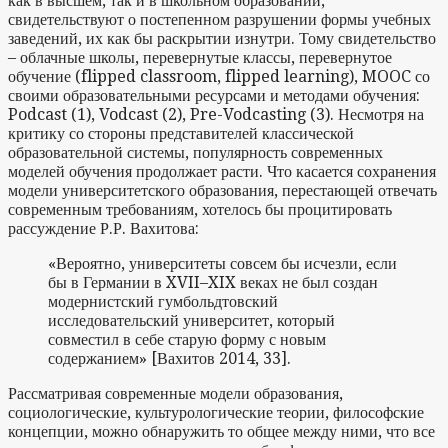
как в высшем, так и в школьном образовании,
свидетельствуют о постепенном разрушении формы учебных
заведений, их как бы раскрытии изнутри. Тому свидетельство
– облачные школы, перевернутые классы, перевернутое
обучение (flipped classroom, flipped learning), MOOC со
своими образовательными ресурсами и методами обучения:
Podcast (1), Vodcast (2), Pre-Vodcasting (3). Несмотря на
критику со стороны представителей классической
образовательной системы, популярность современных
моделей обучения продолжает расти. Что касается сохранения
модели университетского образования, перестающей отвечать
современным требованиям, хотелось бы процитировать
рассуждение Р.Р. Вахитова:
«Вероятно, университеты совсем бы исчезли, если
бы в Германии в XVII–XIX веках не был создан
модернистский гумбольдтовский
исследовательский университет, который
совместил в себе старую форму с новым
содержанием» [Вахитов 2014, 33].
Рассматривая современные модели образования,
социологические, культурологические теории, философские
концепции, можно обнаружить то общее между ними, что все