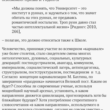
«Мы должны понять, что Университет – это
институт в руинах, и задуматься о том, что значит
обитать на этих руинах, не предаваясь
романтической ностальгии. Троп руин давно стал
частью интеллектуальной жизни» [Ридингс 2010,
266],
– полагаю, это должно относиться также к Школе.
Человечество, принимая участие во всемирном «карнавале»
уже более столетия, стало свидетелем смены многих
онтологических, духовных, социальных, культурных
декораций: постиндустриализм, авангард, коммунизм,
империализм, социалистический лагерь, антипедагогика,
структурализм, постструктурализм, постмодернизм и т.д.
Согласно концепции карнавализации М. Бахтина, по
завершении «праздника» начинается Великий пост. Каким он
будет? Способны ли современные ученые, используя
мощнейший научный арсенал, установить, в каком
направлении движется цивилизация, прогнозировать хотя бы
ближайшее будущее? Хотя употребление стереотипного
словосочетания «в каком направлении», используемого в
научном дискурсе столетиями, сегодня не совсем уместно –