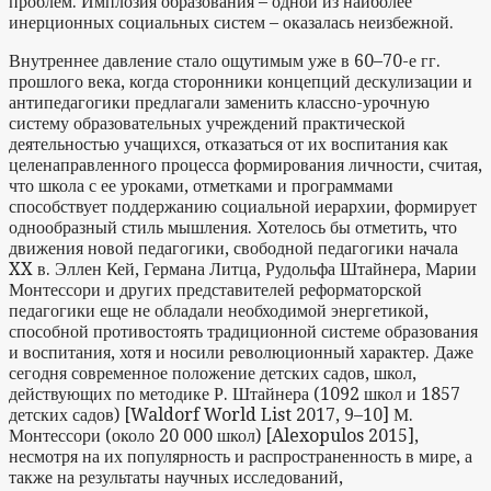
проблем. Имплозия образования – одной из наиболее
инерционных социальных систем – оказалась неизбежной.
Внутреннее давление стало ощутимым уже в 60–70-е гг.
прошлого века, когда сторонники концепций дескулизации и
антипедагогики предлагали заменить классно-урочную
систему образовательных учреждений практической
деятельностью учащихся, отказаться от их воспитания как
целенаправленного процесса формирования личности, считая,
что школа с ее уроками, отметками и программами
способствует поддержанию социальной иерархии, формирует
однообразный стиль мышления. Хотелось бы отметить, что
движения новой педагогики, свободной педагогики начала
XX в. Эллен Кей, Германа Литца, Рудольфа Штайнера, Марии
Монтессори и других представителей реформаторской
педагогики еще не обладали необходимой энергетикой,
способной противостоять традиционной системе образования
и воспитания, хотя и носили революционный характер. Даже
сегодня современное положение детских садов, школ,
действующих по методике Р. Штайнера (1092 школ и 1857
детских садов) [Waldorf World List 2017, 9–10] М.
Монтессори (около 20 000 школ) [Alexopulos 2015],
несмотря на их популярность и распространенность в мире, а
также на результаты научных исследований,