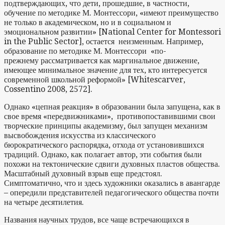
подтверждающих, что дети, прошедшие, в частности,
обучение по методике М. Монтессори, «имеют преимущество
не только в академическом, но и в социальном и
эмоциональном развитии» [National Center for Montessori
in the Public Sector], остается неизменным. Например,
образование по методике М. Монтессори «по-
прежнему рассматривается как маргинальное движение,
имеющее минимальное значение для тех, кто интересуется
современной школьной реформой» [Whitescarver,
Cossentino 2008, 2572].
Однако «цепная реакция» в образовании была запущена, как в
свое время «передвижниками», противопоставившими свои
творческие принципы академизму, был запущен механизм
высвобождения искусства из классического
бюрократического распорядка, отхода от установившихся
традиций. Однако, как полагает автор, эти события были
похожи на тектонические сдвиги духовных пластов общества.
Масштабный духовный взрыв еще предстоял.
Симптоматично, что и здесь художники оказались в авангарде
– опередили представителей педагогического общества почти
на четыре десятилетия.
Названия научных трудов, все чаще встречающихся в