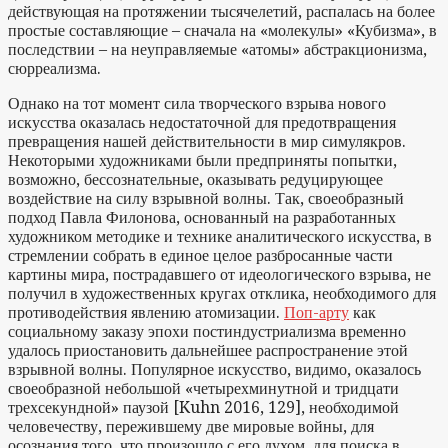
действующая на протяжении тысячелетий, распалась на более
простые составляющие – сначала на «молекулы» «Кубизма», в
последствии – на неуправляемые «атомы» абстракционизма,
сюрреализма.
Однако на тот момент сила творческого взрыва нового
искусства оказалась недостаточной для предотвращения
превращения нашей действительности в мир симулякров.
Некоторыми художниками были предприняты попытки,
возможно, бессознательные, оказывать редуцирующее
воздействие на силу взрывной волны. Так, своеобразный
подход Павла Филонова, основанный на разработанных
художником методике и технике аналитического искусства, в
стремлении собрать в единое целое разбросанные части
картины мира, пострадавшего от идеологического взрыва, не
получил в художественных кругах отклика, необходимого для
противодействия явлению атомизации.
Поп-арту
как
социальному заказу эпохи постиндустриализма временно
удалось приостановить дальнейшее распространение этой
взрывной волны. Популярное искусство, видимо, оказалось
своеобразной небольшой «четырехминутной и тридцати
трехсекундной» паузой [Kuhn 2016, 129], необходимой
человечеству, пережившему две мировые войны, для
осознания того, что произошло с его духом, для поиска в