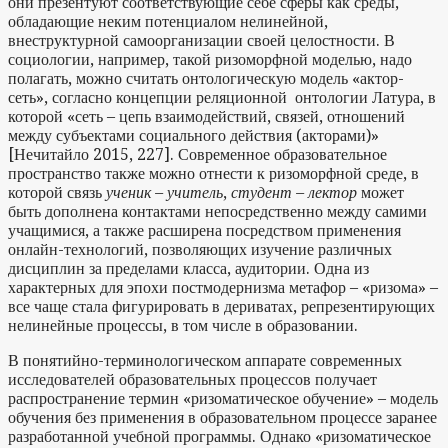
они презентуют соответствующие себе сферы как среды,
обладающие неким потенциалом нелинейной,
внеструктурной самоорганизации своей целостности. В
социологии, например, такой ризоморфной моделью, надо
полагать, можно считать онтологическую модель «актор-
сеть», согласно концепции реляционной онтологии Латура, в
которой «сеть – цепь взаимодействий, связей, отношений
между субъектами социального действия (акторами)»
[Нечитайло 2015, 227]. Современное образовательное
пространство также можно отнести к ризоморфной среде, в
которой связь
ученик – учитель
,
студент – лектор
может
быть дополнена контактами непосредственно между самими
учащимися, а также расширена посредством применения
онлайн-технологий, позволяющих изучение различных
дисциплин за пределами класса, аудитории. Одна из
характерных для эпохи постмодернизма метафор – «ризома» –
все чаще стала фигурировать в дериватах, репрезентирующих
нелинейные процессы, в том числе в образовании.
В понятийно-терминологическом аппарате современных
исследователей образовательных процессов получает
распространение термин «ризоматическое обучение» – модель
обучения без применения в образовательном процессе заранее
разработанной учебной программы. Однако «ризоматическое