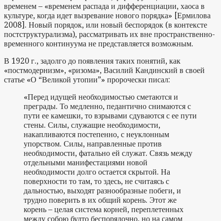
временем – «временем распада и дифференциации, хаоса в
культуре, когда идет вызревание нового порядка» [Ермилова
2008]. Новый порядок, или новый беспорядок (в контексте
постструктурализма), рассматривать их вне пространственно-
временного континуума не представляется возможным.
В 1920 г., задолго до появления таких понятий, как
«постмодернизм», «ризома», Василий Кандинский в своей
статье «О “Великой утопии”» пророчески писал:
«Перед идущей необходимостью сметаются и
преграды. То медленно, педантично снимаются с
пути ее камешки, то взрывами сдуваются с ее пути
стены. Силы, служащие необходимости,
накапливаются постепенно, с неуклонным
упорством. Силы, направленные против
необходимости, фатально ей служат. Связь между
отдельными манифестациями новой
необходимости долго остается скрытой. На
поверхности то там, то здесь, не считаясь с
дальностью, выходят разнообразные побеги, и
трудно поверить в их общий корень. Этот же
корень – целая система корней, переплетенных
между собою будто беспорядочно, но на самом