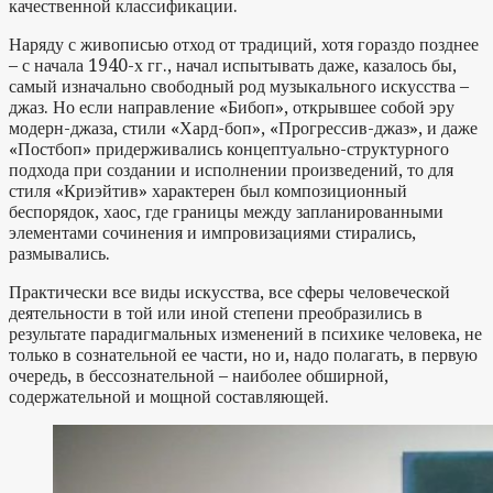
качественной классификации.
Наряду с живописью отход от традиций, хотя гораздо позднее
– с начала 1940-х гг., начал испытывать даже, казалось бы,
самый изначально свободный род музыкального искусства –
джаз. Но если направление «Бибоп», открывшее собой эру
модерн-джаза, стили «Хард-боп», «Прогрессив-джаз», и даже
«Постбоп» придерживались концептуально-структурного
подхода при создании и исполнении произведений, то для
стиля «Криэйтив» характерен был композиционный
беспорядок, хаос, где границы между запланированными
элементами сочинения и импровизациями стирались,
размывались.
Практически все виды искусства, все сферы человеческой
деятельности в той или иной степени преобразились в
результате парадигмальных изменений в психике человека, не
только в сознательной ее части, но и, надо полагать, в первую
очередь, в бессознательной – наиболее обширной,
содержательной и мощной составляющей.