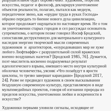
разрушительное будет опрометчиво. Художник, теоретик
искусства, педагог и философ, декларируя уничтожение
объектов реальности, полагаю, пытался как медиум,
передаточное звено, как «орудие труда в руках Господа»
образно передать то биение нового духа цивилизации,
которое продолжает ощущаться по настоящее время. Не о том
ли уничтожении старых городов и сел рассуждал основатель
супрематизма, о котором позже говорил Иосиф Бродский,
сопоставляя деструктивную для материального культурного
наследия энергию творческой мысли современных
художников и архитекторов, «изуродовавших мир не хуже
любого Люфтваффе» с разрушительной силой вражеских
военно-воздушных налетов? [Бродский 1985, 76]. Думается,
поэт-мыслитель косвенно подразумевал результат
идеологического взрыва, имевшего место внутри культурной
оболочки человечества, уясняя: «Что позабудут в ярости
циклопы, то трезво завершат карандаши» [Бродский 2017,
24]. Разве не предвидел художник в своем высказывании
бездушную современную культуру, представляемую в виде
мультимедийных проектов, говоря об изгнании природы из
пределов искусства, уничтожении любви и искренности в
искусстве?
Художники первыми уловили сигналы, исходящие от