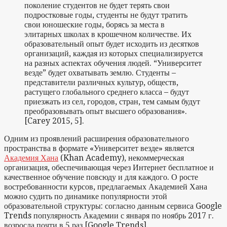
поколение студентов не будет терять свои
подростковые годы, студенты не будут тратить
свои юношеские годы, борясь за места в
элитарных школах в крошечном количестве. Их
образовательный опыт будет исходить из десятков
организаций, каждая из которых специализируется
на разных аспектах обучения людей. “Университет
везде” будет охватывать землю. Студенты –
представители различных культур, обществ,
растущего глобального среднего класса – будут
приезжать из сел, городов, стран, тем самым будут
преобразовывать опыт высшего образования».
[Carey 2015, 5].
Одним из проявлений расширения образовательного
пространства в формате «Университет везде» является
Академия Хана
(Khan Academy), некоммерческая
организация, обеспечивающая через Интернет бесплатное и
качественное обучение повсюду и для каждого. О росте
востребованности курсов, предлагаемых Академией Хана
можно судить по динамике популярности этой
образовательной структуры: согласно данным сервиса Google
Trends популярность Академии с января по ноябрь 2017 г.
возросла почти в 5 раз [Google Trends].