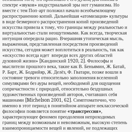
спектре «звуков» индустриальной эры нот гуманизма. Но
вместе с тем Поп-арт положил начало всеобъемлющему
распространению копий. Дальнейшая «атомизация» культуры
в виде безмерного распространения копий произведений
искусства привела к тому, что границы между реальностью и
виртуальностью стали неощутимыми. Как всегда, творческая
интуиция опередила рацио. Вчерашняя утопическая мысль,
выраженная, представленная посредством произведений
искусства, сегодня может воплотиться в реальность, так как
«искусство всегда идет впереди всех других областей
духовной жизни» [Кандинский 1920, 2]. Философы и
мыслители прошлого века, такие как В. Беньямин, Ж. Батай,
Р. Барт, Ж. Бодрийяр, Ж. Делёз, Ф. Гватари, позже вошли в
состояние тревоги относительно заполонения вселенной
симулякрами без ауры вещей, необходимой для ощущения
сопричастности с природой, относительно бездушных
художественных произведений авторов, считавших себя
машинами [Michelson 2001, 62]. Симптоматично, что
именно в этот период в понятийном аппарате неклассической
философии появляется понятие
«трансгрессия»
,
характеризующее феномен преодоления непроходимых
границ между возможным и невозможным, высокую степень
взаимопроницаемости вещей и явлений, не подлежащих