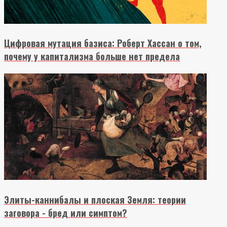
Цифровая мутация базиса: Роберт Хассан о том,
почему у капитализма больше нет предела
Элиты-каннибалы и плоская Земля: теории
заговора - бред или симптом?