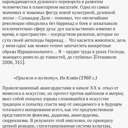
нарождающегося духовного переворота в развитии
человечества в планетарном масштабе. Одна из самых
значимых и знаковых фигур новой культурной, духовной
эпохи – Сальвадор Дали – понимал, что «величайшие
революции обходились без баррикад и боев и захватывали
исключительно сферу духа: дух насильственно изменял и
время, и пространство – посредством раскопов, которые по
сути своей антиподы баррикад… Что касается живописи, цель
у меня одна: как можно точнее запечатлеть конкретные
образы Иррационального… Я – орудие труда в руках Господа,
знающего ремесло до тонкостей, до глубины» [Геташвили
2006, 315].
«Прыжок в пустоту», Ив Кляйн (1960 г.)
Провозглашенный авангардистами в начале ХХ в. отказ от
мимесиса в искусстве, их протест против шаблонов и матриц
явил собой попытку взрыва сложившейся в искусстве
традиции и попытку спасти мир от ожидаемого и в будущем
тотального копирования всего, как это предчувствовали
представители фовизма, дадаизма, авангардизма,
сюрреализма. В результате этой имплозии, по принципу
цепной реакции, структурированная система культуры,