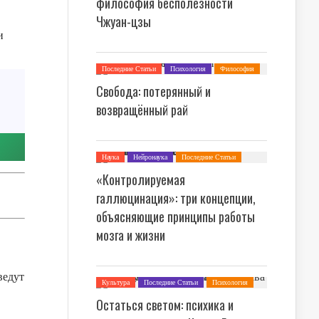
философия бесполезности
Чжуан-цзы
и
Последние Статьи
Психология
Философия
Свобода: потерянный и
возвращённый рай
Наука
Нейронаука
Последние Статьи
Психология
«Контролируемая
галлюцинация»: три концепции,
объясняющие принципы работы
мозга и жизни
ведут
Культура
Последние Статьи
Психология
Теория Культуры
Философия
Остаться светом: психика и