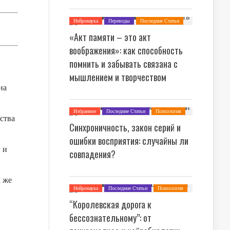
Нейронаука
Переводы
Последние Статьи
Психология
«Акт памяти – это акт
воображения»: как способность
помнить и забывать связана с
мышлением и творчеством
на
Избранное
Последние Статьи
Психология
ства
Синхроничность, закон серий и
ошибки восприятия: случайны ли
 и
совпадения?
м же
Нейронаука
Последние Статьи
Психология
“Королевская дорога к
бессознательному”: от