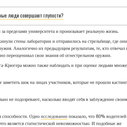
мные люди совершают глупости?
 за пределами университета и пронизывает реальную жизнь.
нули стены лаборатории и отправились на стрельбище, где они
ужия. Аналогично их предыдущим результатам, те, кто отвечал 
мно переоценивал свои знания об огнестрельном оружии.
га-Крюгера можно также наблюдать и при оценке людьми множе
е заметить шок на лицах участников, которые не прошли кастинг
ьно не подозревают, насколько вводят себя в заблуждение свои
ои способности. Одно
исследование
показало, что 80% водителей
что является статистической невозможностью. И подобные же