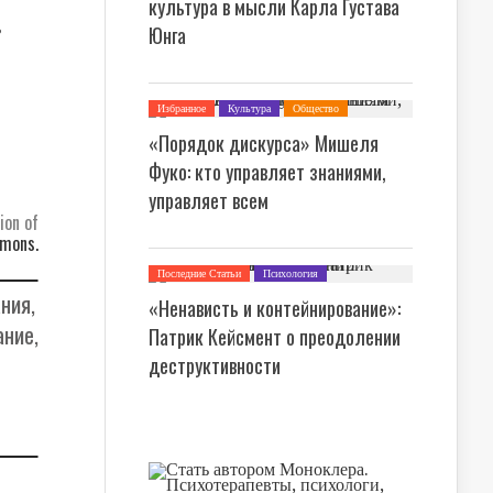
культура в мысли Карла Густава
ь
Юнга
Избранное
Культура
Общество
Последние Статьи
Теория Культуры
«Порядок дискурса» Мишеля
Философия
Фуко: кто управляет знаниями,
управляет всем
ion of
mons.
Последние Статьи
Психология
ния,
«Ненависть и контейнирование»:
ание,
Патрик Кейсмент о преодолении
деструктивности