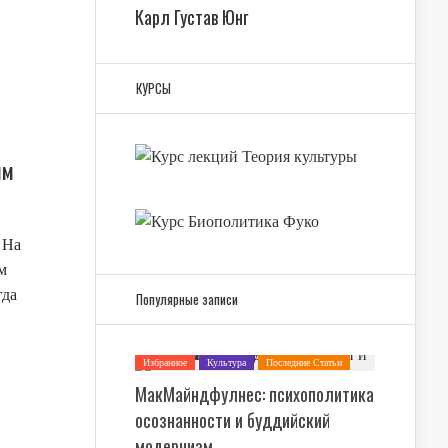
Карл Густав Юнг
КУРСЫ
ям
 На
м
гда
Популярные записи
Избранное
Культура
Последние Статьи
Психология
МакМайндфулнес: психополитика
осознанности и буддийский
модернизм