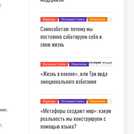
с
Переводы
Последние Статьи
Психология
Самосаботаж: почему мы
постоянно саботируем себя и
свою жизнь
Последние Статьи
Психология
«Жизнь в коконе», или Три вида
эмоционального избегания
Переводы
Последние Статьи
Психология
Философия
ами.
«Метафоры создают мир»: какую
реальность мы конструируем с
,
помощью языка?