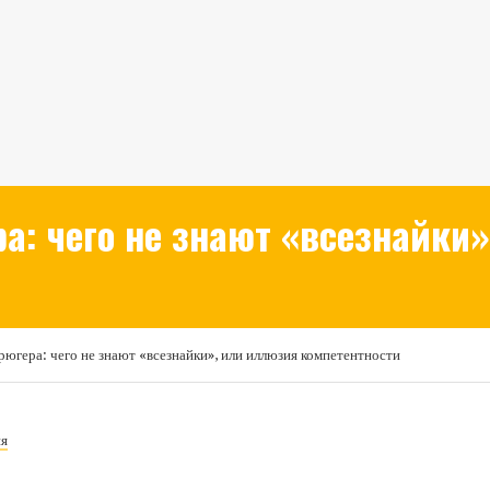
: чего не знают «всезнайки
югера: чего не знают «всезнайки», или иллюзия компетентности
ия