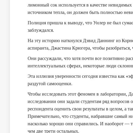
лимонный сок используется в качестве невидимых ч
источником тепла, он должен быть полностью нев
Полиция пришла к выводу, что Уилер не был сума
заблуждался.
На эту историю наткнулся Дэвид Даннинг из Корне
аспиранта, Джастина Крюгера, чтобы разобраться, 
Они рассуждали, что хотя почти все позитивно ра
интеллектуальных сферах, некоторые люди склонн
Эта иллюзия уверенности сегодня известна как «
раздутой самооценки.
Чтобы исследовать этот феномен в лаборатории, Д
исследовании они задали студентам ряд вопросов о
респондента оценить свои результаты в целом, а 
Примечательно, что студенты, набравшие самый низ
насколько хорошо они справились. И наоборот — т
чем две трети остальных.