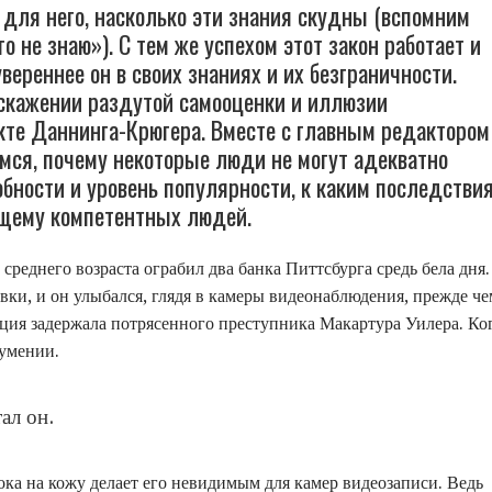
 для него, насколько эти знания скудны (вспомним
о не знаю»). С тем же успехом этот закон работает и
увереннее он в своих знаниях и их безграничности.
искажении раздутой самооценки и иллюзии
те Даннинга-Крюгера. Вместе с главным редактором
мся, почему некоторые люди не могут адекватно
обности и уровень популярности, к каким последстви
оящему компетентных людей.
еднего возраста ограбил два банка Питтсбурга средь бела дня.
вки, и он улыбался, глядя в камеры видеонаблюдения, прежде че
ция задержала потрясенного преступника Макартура Уилера. Ко
оумении.
ал он.
ока на кожу делает его невидимым для камер видеозаписи. Ведь