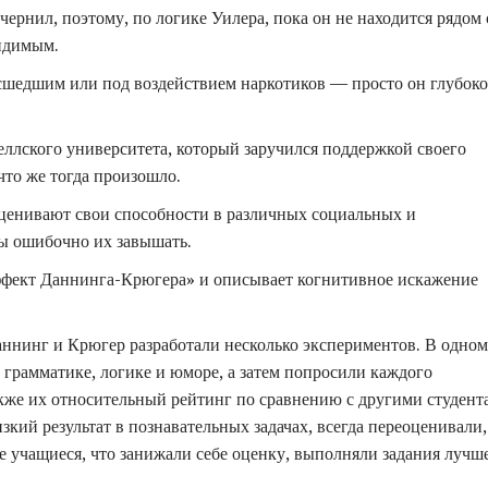
ернил, поэтому, по логике Уилера, пока он не находится рядом 
идимым.
сшедшим или под воздействием наркотиков — просто он глубоко
ллского университета, который заручился поддержкой своего
что же тогда произошло.
сценивают свои способности в различных социальных и
ы ошибочно их завышать.
эффект Даннинга-Крюгера» и описывает когнитивное искажение
аннинг и Крюгер разработали несколько экспериментов. В одном
 грамматике, логике и юморе, а затем попросили каждого
также их относительный рейтинг по сравнению с другими студент
кий результат в познавательных задачах, всегда переоценивали,
е учащиеся, что занижали себе оценку, выполняли задания лучше