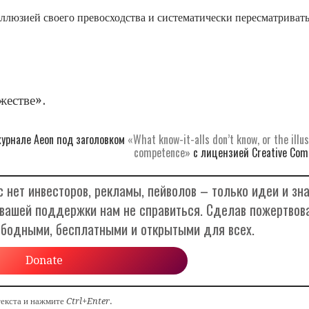
иллюзией своего превосходства и систематически пересматриват
жестве».
журнале Aeon под заголовком
«What know-it-alls don’t know, or the illus
competence»
с лицензией Creative Com
 нет инвесторов, рекламы, пейволов – только идеи и зна
 вашей поддержки нам не справиться. Сделав пожертвов
ободными, бесплатными и открытыми для всех.
Donate
текста и нажмите
Ctrl+Enter
.