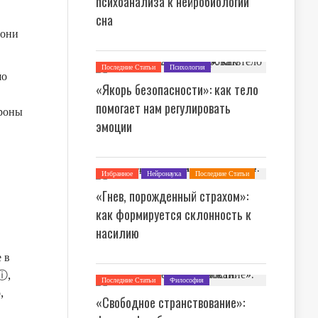
психоанализа к нейробиологии
сна
 они
Последние Статьи
Психология
шо
«Якорь безопасности»: как тело
помогает нам регулировать
ороны
эмоции
Избранное
Нейронаука
Последние Статьи
Психология
«Гнев, порожденный страхом»:
как формируется склонность к
насилию
 в
ⓘ
,
Последние Статьи
Философия
,
«Свободное странствование»: