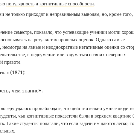
вою
популярность
и
когнитивные способности
.
ни не только приходят к неправильным выводам, но, кроме того,
течение семестра, показало, что успевающие ученики могли хоро
 основываясь на результатах прошлых оценок. Однако самые
, несмотря на явные и неоднократные негативные оценки со ст
мешательстве, в недоумении или задуматься о своих неверных
й правоте.
ека» (1871):
сть, чем знание».
рюгеру удалось пронаблюдать, что действительно умные люди не
студенты, чьи когнитивные показатели были в верхнем квартиле
 Такие студенты полагали, что если задачи им даются легко, то
альных.