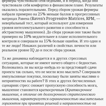
фермеры чувствовали себя бедными, и в период, когда они
чувствовали себя комфортно в финансовом плане. Результаты
оказались поразительными. Перед сбором урожая фермеры
набрали примерно на 25% меньше баллов в прогрессивных
матрицах Равена (Raven’s Progressive Matrices, RPM, —
невербальный тест, который используют для измерения
уровня интеллектуального развития и способности к
абстрактному мышлению). До сбора урожая они также были
примерно на 10% медлительнее в плане исполнительного
контроля и совершали на 15% больше ошибок. И это одни и
те же люди! Никаких различий в свойствах личности или
реальном уровне IQ до и после сбора урожая.
Та же динамика наблюдается и в других стрессовых
ситуациях, которые не имеют ничего общего с бедностью.
Волновались ли вы когда-нибудь из-за предстоящей сдачи
проекта так сильно, что не могли ясно мыслить? Совершали
импульсивные покупки, поскольку были заняты мыслями о
неприятностях на работе? В этих и других бесчисленных
сценариях стресс снижает пропускную способность мозга,
мышление становится краткосрочным (
Краткосрочное
мышление, в отличие от долгосрочного стратегического
мышления, характеризуется ограниченностью мыслительных
горизонтов при принятии решений и направленностью на