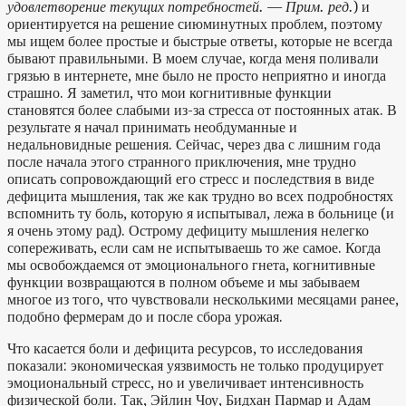
удовлетворение текущих потребностей. — Прим. ред.
) и
ориентируется на решение сиюминутных проблем, поэтому
мы ищем более простые и быстрые ответы, которые не всегда
бывают правильными. В моем случае, когда меня поливали
грязью в интернете, мне было не просто неприятно и иногда
страшно. Я заметил, что мои когнитивные функции
становятся более слабыми из-за стресса от постоянных атак. В
результате я начал принимать необдуманные и
недальновидные решения. Сейчас, через два с лишним года
после начала этого странного приключения, мне трудно
описать сопровождающий его стресс и последствия в виде
дефицита мышления, так же как трудно во всех подробностях
вспомнить ту боль, которую я испытывал, лежа в больнице (и
я очень этому рад). Острому дефициту мышления нелегко
сопереживать, если сам не испытываешь то же самое. Когда
мы освобождаемся от эмоционального гнета, когнитивные
функции возвращаются в полном объеме и мы забываем
многое из того, что чувствовали несколькими месяцами ранее,
подобно фермерам до и после сбора урожая.
Что касается боли и дефицита ресурсов, то исследования
показали: экономическая уязвимость не только продуцирует
эмоциональный стресс, но и увеличивает интенсивность
физической боли. Так, Эйлин Чоу, Бидхан Пармар и Адам