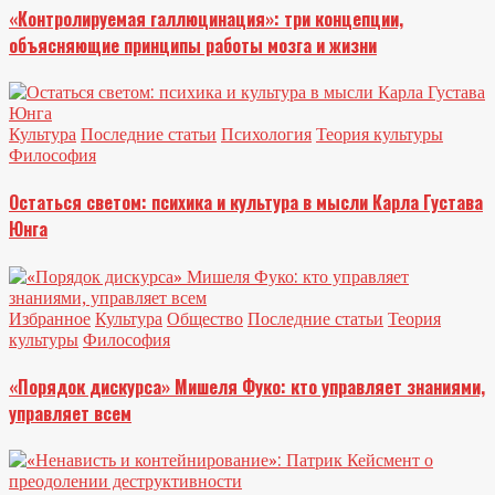
«Контролируемая галлюцинация»: три концепции,
объясняющие принципы работы мозга и жизни
Культура
Последние статьи
Психология
Теория культуры
Философия
Остаться светом: психика и культура в мысли Карла Густава
Юнга
Избранное
Культура
Общество
Последние статьи
Теория
культуры
Философия
«Порядок дискурса» Мишеля Фуко: кто управляет знаниями,
управляет всем