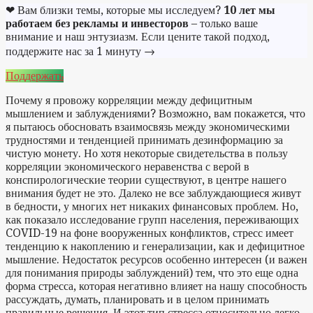
❤ Вам близки темы, которые мы исследуем?
10 лет мы
работаем без рекламы и инвесторов
– только ваше
внимание и наш энтузиазм. Если цените такой подход,
поддержите нас за 1 минуту →
Поддержать
Почему я провожу корреляции между дефицитным
мышлением и заблуждениями? Возможно, вам покажется, что
я пытаюсь обосновать взаимосвязь между экономическими
трудностями и тенденцией принимать дезинформацию за
чистую монету. Но хотя некоторые свидетельства в пользу
корреляции экономического неравенства с верой в
конспирологические теории существуют, в центре нашего
внимания будет не это. Далеко не все заблуждающиеся живут
в бедности, у многих нет никаких финансовых проблем. Но,
как показало исследование групп населения, переживающих
COVID-19 на фоне вооруженных конфликтов, стресс имеет
тенденцию к накоплению и генерализации, как и дефицитное
мышление. Недостаток ресурсов особенно интересен (и важен
для понимания природы заблуждений) тем, что это еще одна
форма стресса, которая негативно влияет на нашу способность
рассуждать, думать, планировать и в целом принимать
правильные решения. И этот тип стресса относительно легко