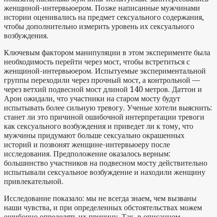
женщиной-интервьюером. Позже написанные мужчинами
истории оценивались на предмет сексуального содержания,
чтобы дополнительно измерить уровень их сексуального
возбуждения.
Ключевым фактором манипуляции в этом эксперименте была
необходимость перейти через мост, чтобы встретиться с
женщиной-интервьюером. Испытуемые экспериментальной
группы переходили через прочный мост, а контрольной —
через ветхий подвесной мост длиной 140 метров. Даттон и
Арон ожидали, что участники на старом мосту будут
испытывать более сильную тревогу. Ученые хотели выяснить:
станет ли это причиной ошибочной интерпретации тревоги
как сексуального возбуждения и приведет ли к тому, что
мужчины придумают больше сексуально окрашенных
историй и позвонят женщине-интервьюеру после
исследования. Предположение оказалось верным:
большинство участников на подвесном мосту действительно
испытывали сексуальное возбуждение и находили женщину
привлекательной.
Исследование показало: мы не всегда знаем, чем вызваны
наши чувства, и при определенных обстоятельствах можем
ошибочно определять их причину. Так, в описанном