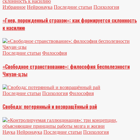
Избранное
Нейронаука
Последние статьи
Психология
«Гнев, порожденный страхом»: как формируется склонность
к насилию
Последние статьи
Философия
«Свободное странствование»: философия бесполезности
Чжуан-цзы
Последние статьи
Психология
Философия
Свобода: потерянный и возвращённый рай
Наука
Нейронаука
Последние статьи
Психология