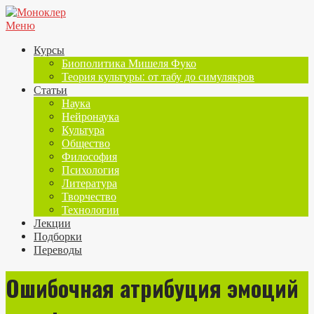
Меню
Курсы
Биополитика Мишеля Фуко
Теория культуры: от табу до симулякров
Статьи
Наука
Нейронаука
Культура
Общество
Философия
Психология
Литература
Творчество
Технологии
Лекции
Подборки
Переводы
Ошибочная атрибуция эмоций