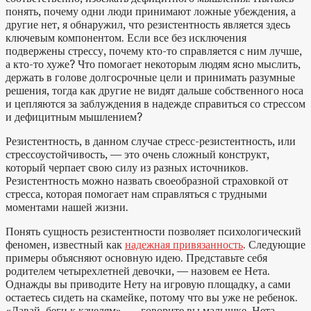
понять, почему одни люди принимают ложные убеждения, а
другие нет, я обнаружил, что резистентность является здесь
ключевым компонентом. Если все без исключения
подвержены стрессу, почему кто-то справляется с ним лучше,
а кто-то хуже? Что помогает некоторым людям ясно мыслить,
держать в голове долгосрочные цели и принимать разумные
решения, тогда как другие не видят дальше собственного носа
и цепляются за заблуждения в надежде справиться со стрессом
и дефицитным мышлением?
Резистентность, в данном случае стресс-резистентность, или
стрессоустойчивость, — это очень сложный конструкт,
который черпает свою силу из разных источников.
Резистентность можно назвать своеобразной страховкой от
стресса, которая помогает нам справляться с трудными
моментами нашей жизни.
Понять сущность резистентности позволяет психологический
феномен, известный как
надежная привязанность
. Следующие
примеры объясняют основную идею. Представьте себя
родителем четырехлетней девочки, — назовем ее Нета.
Однажды вы приводите Нету на игровую площадку, а сами
остаетесь сидеть на скамейке, потому что вы уже не ребенок.
«Давай, беги к качелям», — говорите вы малышке. Нета