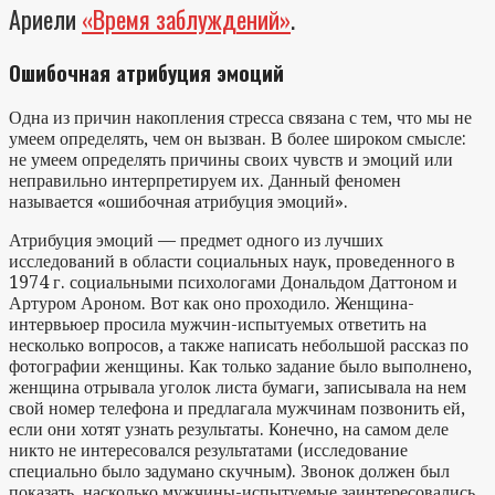
Ариели
«Время заблуждений»
.
Ошибочная атрибуция эмоций
Одна из причин накопления стресса связана с тем, что мы не
умеем определять, чем он вызван. В более широком смысле:
не умеем определять причины своих чувств и эмоций или
неправильно интерпретируем их. Данный феномен
называется «ошибочная атрибуция эмоций».
Атрибуция эмоций — предмет одного из лучших
исследований в области социальных наук, проведенного в
1974 г. социальными психологами Дональдом Даттоном и
Артуром Ароном. Вот как оно проходило. Женщина-
интервьюер просила мужчин-испытуемых ответить на
несколько вопросов, а также написать небольшой рассказ по
фотографии женщины. Как только задание было выполнено,
женщина отрывала уголок листа бумаги, записывала на нем
свой номер телефона и предлагала мужчинам позвонить ей,
если они хотят узнать результаты. Конечно, на самом деле
никто не интересовался результатами (исследование
специально было задумано скучным). Звонок должен был
показать, насколько мужчины-испытуемые заинтересовались