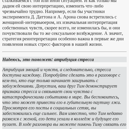
сталкиваемся с той или иной ситуацией. И как только мы
дадим ей свою интерпретацию, изменить что-либо
чрезвычайно трудно. Например, если бы участники
эксперимента Д. Даттона и А. Арона снова встретились с
женщиной-интервьюером, их изначальная интерпретация
собственных чувств, скорее всего, не изменилась бы, и они
почувствовали бы то же сексуальное возбуждение. А значит,
стратегия реинтерпретации особенно важна в первые же дни
появления новых стресс-факторов в нашей жизни.
Надеюсь, это поможет:
атрибуция стресса
Атрибуция эмоций и чувств, а следовательно, стресса
доступна каждому. Попробуйте сделать это в разговоре с
кем-то, кто еще только начинает заигрывать с
заблуждениями. Допустим, ваш друг Тим демонстрирует
признаки стресса и связывает свои чувства с
катастрофическими событиями в мире. Вы беспокоитесь,
что это может привести его в губительную паутину лжи.
Просмотрев его посты в социальных сетях, вы
забеспокоились еще сильнее. Вам известно, что Тим недавно
развелся с женой, его дети уехали в колледж и будущее его
пугает. В ходе разговора вы можете помочь Тиму связать его