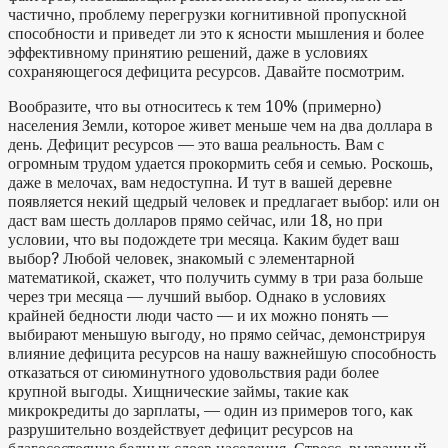
частично, проблему перегрузки когнитивной пропускной
способности и приведет ли это к ясности мышления и более
эффективному принятию решений, даже в условиях
сохраняющегося дефицита ресурсов. Давайте посмотрим.
Вообразите, что вы относитесь к тем 10% (примерно)
населения Земли, которое живет меньше чем на два доллара в
день. Дефицит ресурсов — это ваша реальность. Вам с
огромным трудом удается прокормить себя и семью. Роскошь,
даже в мелочах, вам недоступна. И тут в вашей деревне
появляется некий щедрый человек и предлагает выбор: или он
даст вам шесть долларов прямо сейчас, или 18, но при
условии, что вы подождете три месяца. Каким будет ваш
выбор? Любой человек, знакомый с элементарной
математикой, скажет, что получить сумму в три раза больше
через три месяца — лучший выбор. Однако в условиях
крайней бедности люди часто — и их можно понять —
выбирают меньшую выгоду, но прямо сейчас, демонстрируя
влияние дефицита ресурсов на нашу важнейшую способность
отказаться от сиюминутного удовольствия ради более
крупной выгоды. Хищнические займы, такие как
микрокредиты до зарплаты, — один из примеров того, как
разрушительно воздействует дефицит ресурсов на