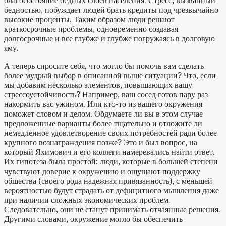
благосостояние бедных слоев населения. Стресс, вызванный
бедностью, побуждает людей брать кредиты под чрезвычайно
высокие проценты. Таким образом люди решают
краткосрочные проблемы, одновременно создавая
долгосрочные и все глубже и глубже погружаясь в долговую
яму.
А теперь спросите себя, что могло бы помочь вам сделать
более мудрый выбор в описанной выше ситуации? Что, если
мы добавим несколько элементов, повышающих вашу
стрессоустойчивость? Например, ваш сосед готов пару раз
накормить вас ужином. Или кто-то из вашего окружения
поможет словом и делом. Обдумаете ли вы в этом случае
предложенные варианты более тщательно и отложите ли
немедленное удовлетворение своих потребностей ради более
крупного вознаграждения позже? Это и был вопрос, на
который Яхимович и его коллеги намеревались найти ответ.
Их гипотеза была простой: люди, которые в большей степени
чувствуют доверие к окружению и ощущают поддержку
общества (своего рода надежная привязанность), с меньшей
вероятностью будут страдать от дефицитного мышления даже
при наличии сложных экономических проблем.
Следовательно, они не станут принимать отчаянные решения.
Другими словами, окружение могло бы обеспечить