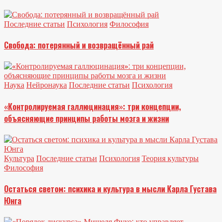
Последние статьи
Психология
Философия
Свобода: потерянный и возвращённый рай
Наука
Нейронаука
Последние статьи
Психология
«Контролируемая галлюцинация»: три концепции,
объясняющие принципы работы мозга и жизни
Культура
Последние статьи
Психология
Теория культуры
Философия
Остаться светом: психика и культура в мысли Карла Густава
Юнга