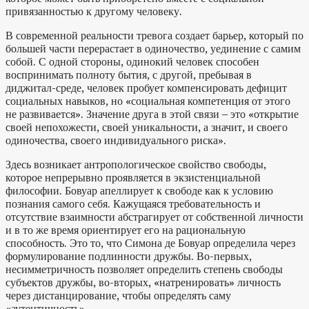
привязанностью к другому человеку.
В современной реальности тревога создает барьер, который по
большей части перерастает в одиночество, уединение с самим
собой. С одной стороны, одинокий человек способен
воспринимать полноту бытия, с другой, пребывая в
диджитал-среде, человек пробует компенсировать дефицит
социальных навыков, но «социальная компетенция от этого
не развивается». Значение друга в этой связи – это «открытие
своей непохожести, своей уникальности, а значит, и своего
одиночества, своего индивидуального риска».
Здесь возникает антропологическое свойство свободы,
которое непрерывно проявляется в экзистенциальной
философии. Бовуар апеллирует к свободе как к условию
познания самого себя. Кажущаяся требовательность и
отсутствие взаимности абстрагирует от собственной личности
и в то же время ориентирует его на рациональную
способность. Это то, что Симона де Бовуар определила через
формулирование подлинности дружбы. Во-первых,
несимметричность позволяет определить степень свободы
субъектов дружбы, во-вторых, «натренировать» личность
через дистанцирование, чтобы определять саму
«аутентичность».