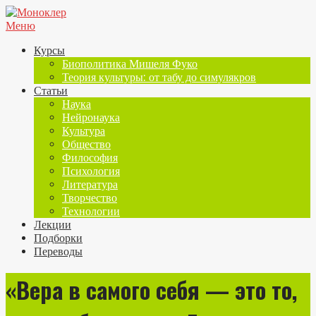
Меню
Курсы
Биополитика Мишеля Фуко
Теория культуры: от табу до симулякров
Статьи
Наука
Нейронаука
Культура
Общество
Философия
Психология
Литература
Творчество
Технологии
Лекции
Подборки
Переводы
«Вера в самого себя — это то,