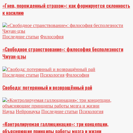
«Гнев, порожденный страхом»: как формируется склонность
к насилию
Последние статьи
Философия
«Свободное странствование»: философия бесполезности
Чжуан-цзы
Последние статьи
Психология
Философия
Свобода: потерянный и возвращённый рай
Наука
Нейронаука
Последние статьи
Психология
«Контролируемая галлюцинация»: три концепции,
объясняющие принципы работы мозга и жизни