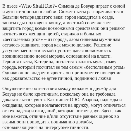
В пьесе «Who Shall Die?» Симона де Бовуар играет с силой
и аутентичностью в любви. Сюжет пьесы разворачивается в
Бельгии четырнадцатого века: город находится в осаде,
запасы еды подходят к концу, а местный совет желает
защитить город всеми возможными средствами: они решают
изгнать всех женщин, детей, стариков и больных –
«бесполезных ртов» – из города, дабы сильным мужчинам
осталось защищать город как можно дольше. Решение
уступает место этической пустоте, давая возможность
возникновению новой морали, основанной на власти.
Героиня пьесы, Катерина, пытается заколоть мужа, главу
города, который посчитал ее тем самым «бесполезным ртом».
Однако он не впадает в ярость, он принимает ее поведение
как доказательство ее аутентичной, подлинной любви.
Ощущение несоответствия между вкладом в дружбу для
Бовуар не было критичным, поскольку она не требовала
доказательств чувств. Как пишет О.Ю. Азарова, надежды и
ожидания, которые возлагаются на дружбу, могут отличаться
от тех надежд и ожиданий, которые питает друг. Здесь, как
мне кажется, отличие и/или отсутствие равных оценок во
взаимности приводит к пониманию дружбы,
основывающейся на интерсубъективности.