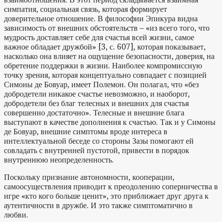
симпатия, социальная связь, которая формирует
доверительное отношение. В философии Эпикура видна
зависимость от внешних обстоятельств – «из всего того, что
мудрость доставляет себе для счастья всей жизни, самое
важное обладает дружбой» [3, с. 607], которая показывает,
насколько она влияет на ощущение безопасности, доверия, на
обретение поддержки в жизни. Наиболее компромиссную
точку зрения, которая концептуально совпадает с позицией
Симоны де Бовуар, имеет Полемон. Он полагал, что «без
добродетели никакое счастье невозможно, и наоборот,
добродетели без благ телесных и внешних для счастья
совершенно достаточно». Телесные и внешние блага
выступают в качестве дополнения к счастью. Так и у Симоны
де Бовуар, внешние симптомы вроде интереса в
интеллектуальной беседе со стороны Зазы помогают ей
совладать с внутренней пустотой, привести в порядок
внутреннюю неопределенность.
Поскольку признание автономности, кооперации,
самоосуществления приводит к преодолению соперничества в
игре «кто кого больше ценит», это приближает друг друга к
аутентичности в дружбе. И это также симптоматично в
любви.