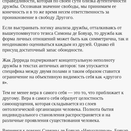
справедливости, которая по своей сути близка аутентичности
дружбы. Осознавая значение свободы, мы принимаем ее
конечность и в то же время несем ответственность за
проникновение в свободу Другого.
Если выстраивать логику анализа дружбы, отталкиваясь от
вышеупомянутого тезиса Симоны де Бовуар, то дружба как
форма личных отношений может быть как симметрична, так и
неодинаково оцениваться каждым из друзей. Однако ей
присущ достаточный запас обоюдности.
Жак Деррида подчеркивает концептуальную неполноту
дружбы в текстах античных авторов: там упускается
специфика между двумя полами и таким образом ставится
ограничение на объективную видимость себя как «другого
я».
Тем не менее вера в самого себя — это то, что приближает к
другому. Вера в самого себя образует целостность
самоощущения, которая складывается из слоев
онтологической организации человека. Полнота бытия
индивидуального становления распространяется и на
различные проявления существования человека.
Вернемся к роману Симоны де Бовуар «Неразлучные». Бовуар