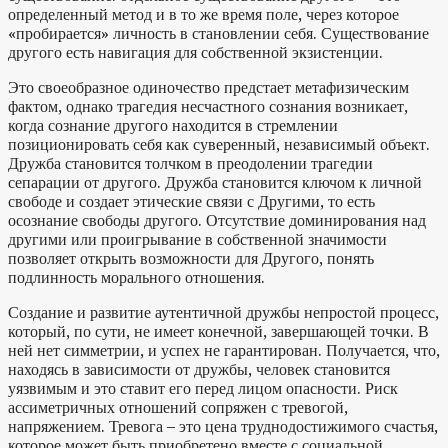
определенный метод и в то же время поле, через которое
«пробирается» личность в становлении себя. Существование
другого есть навигация для собственной экзистенции.
Это своеобразное одиночество предстает метафизическим
фактом, однако трагедия несчастного сознания возникает,
когда сознание другого находится в стремлении
позиционировать себя как суверенный, независимый объект.
Дружба становится толчком в преодолении трагедии
сепарации от другого. Дружба становится ключом к личной
свободе и создает этические связи с Другими, то есть
осознание свободы другого. Отсутствие доминирования над
другими или проигрывание в собственной значимости
позволяет открыть возможности для Другого, понять
подлинность морального отношения.
Создание и развитие аутентичной дружбы непростой процесс,
который, по сути, не имеет конечной, завершающей точки. В
ней нет симметрии, и успех не гарантирован. Получается, что,
находясь в зависимости от дружбы, человек становится
уязвимым и это ставит его перед лицом опасности. Риск
ассиметричных отношений сопряжен с тревогой,
напряжением. Тревога – это цена труднодостижимого счастья,
которое может быть приобретено вместе с социальной