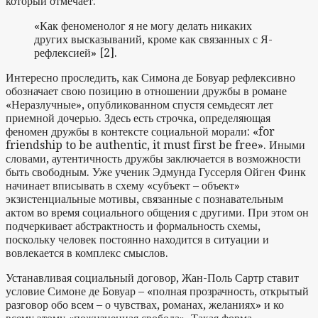
который отмечает:
«Как феноменолог я не могу делать никаких
других высказываний, кроме как связанных с Я-
рефлексией» [2].
Интересно проследить, как Симона де Бовуар рефлексивно
обозначает свою позицию в отношении дружбы в романе
«Неразлучные», опубликованном спустя семьдесят лет
приемной дочерью. Здесь есть строчка, определяющая
феномен дружбы в контексте социальной морали: «for
friendship to be authentic, it must first be free». Иными
словами, аутентичность дружбы заключается в возможности
быть свободным. Уже ученик Эдмунда Гуссерля Ойген Финк
начинает вписывать в схему «субъект – объект»
экзистенциальные мотивы, связанные с познавательным
актом во время социального общения с другими. При этом он
подчеркивает абстрактность и формальность схемы,
поскольку человек постоянно находится в ситуации и
вовлекается в комплекс смыслов.
Устанавливая социальный договор, Жан-Поль Сартр ставит
условие Симоне де Бовуар – «полная прозрачность, открытый
разговор обо всем – о чувствах, романах, желаниях» и ко