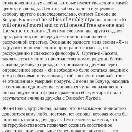
столкновению двух свобод, которые имеют уважение к самой
ценности свободы. Ценить свободу одного и ущемлять
свободу другого непоследовательно, считает Симона де
Бовуар. В книге «The Ethics of Ambiguity» она пишет: «to
will oneself moral and to will oneself free are one and
the same decision». Другими словами, два друга создают
пространство, где интерсубъективность наполнена
рассудочной страстью. Осознание разности меня своим «Я» и
«Другим» в определенном пространстве «здесь», по
рассуждению испанского философа Х. Ортега-и-Гассета,
заключается именно в пространственном ощущении бытия.
Симона де Бовуар приходит к пониманию дружбы через
определенное время – ей необходимо было остаться наедине с
теми событиями и чувствами, чтобы вывести главный тезис
ее отношения к умершей подруге. Симона де Бовуар, находясь
в состоянии одиночества, становится чутка «к различению
новых ощущений и форм выражения себя», которые стали
результатом влияния дружбы с Элизабет Лаукен.
Жан-Поль Сартр считал, однако, что невозможно полностью
довериться кому-либо, поэтому нет основы, которая могла бы
позволить понять друг друга. Тем не менее, кажется, что
интерсубъективность позволяет осознать собственное
существование: отдельное существование другого — это