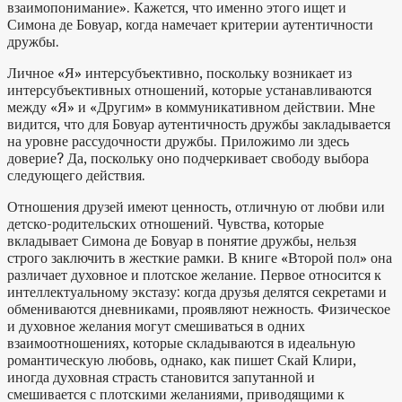
взаимопонимание». Кажется, что именно этого ищет и
Симона де Бовуар, когда намечает критерии аутентичности
дружбы.
Личное «Я» интерсубъективно, поскольку возникает из
интерсубъективных отношений, которые устанавливаются
между «Я» и «Другим» в коммуникативном действии. Мне
видится, что для Бовуар аутентичность дружбы закладывается
на уровне рассудочности дружбы. Приложимо ли здесь
доверие? Да, поскольку оно подчеркивает свободу выбора
следующего действия.
Отношения друзей имеют ценность, отличную от любви или
детско-родительских отношений. Чувства, которые
вкладывает Симона де Бовуар в понятие дружбы, нельзя
строго заключить в жесткие рамки. В книге «Второй пол» она
различает духовное и плотское желание. Первое относится к
интеллектуальному экстазу: когда друзья делятся секретами и
обмениваются дневниками, проявляют нежность. Физическое
и духовное желания могут смешиваться в одних
взаимоотношениях, которые складываются в идеальную
романтическую любовь, однако, как пишет Скай Клири,
иногда духовная страсть становится запутанной и
смешивается с плотскими желаниями, приводящими к