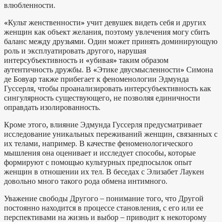
влюбленности.
«Культ женственности» учит девушек видеть себя и других
женщин как объект желания, поэтому увлечения могу сбить
баланс между друзьями. Один может принять доминирующую
роль и эксплуатировать другого, нарушая
интерсубъективность и «убивая» таким образом
аутентичность дружбы. В «Этике двусмысленности» Симона
де Бовуар также прибегает к феноменологии Эдмунда
Гуссерля, чтобы проанализировать интерсубъективность как
сингулярность существующего, не позволяя единичности
оправдать изолированность.
Кроме этого, влияние Эдмунда Гуссерля предусматривает
исследование уникальных переживаний женщин, связанных с
их телами, например. В качестве феноменологического
мышления она оценивает и исследует способы, которые
формируют с помощью культурных предпосылок опыт
женщин в отношении их тел. В беседах с Элизабет Лаукен
довольно много такого рода обмена интимного.
Уважение свободы Другого – понимание того, что Другой
постоянно находится в процессе становления, с его или ее
перспективами на жизнь и выбор – приводит к некоторому