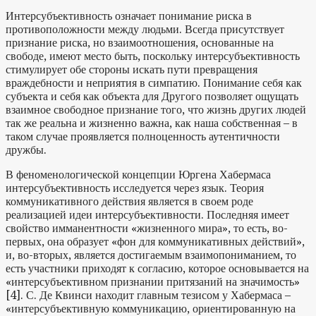
Интерсубъективность означает понимание риска в
противоположности между людьми. Всегда присутствует
признание риска, но взаимоотношения, основанные на
свободе, имеют место быть, поскольку интерсубъективность
стимулирует обе стороны искать пути превращения
враждебности и неприятия в симпатию. Понимание себя как
субъекта и себя как объекта для Другого позволяет ощущать
взаимное свободное признание того, что жизнь других людей
так же реальна и жизненно важна, как наша собственная – в
таком случае проявляется полноценность аутентичности
дружбы.
В феноменологической концепции Юргена Хабермаса
интерсубъективность исследуется через язык. Теория
коммуникативного действия является в своем роде
реализацией идеи интерсубъективности. Последняя имеет
свойство имманентности «жизненного мира», то есть, во-
первых, она образует «фон для коммуникативных действий»,
и, во-вторых, является достигаемым взаимопониманием, то
есть участники приходят к согласию, которое основывается на
«интерсубъективном признании притязаний на значимость»
[4]. С. Де Квинси находит главным тезисом у Хабермаса –
«интерсубъективную коммуникацию, ориентированную на