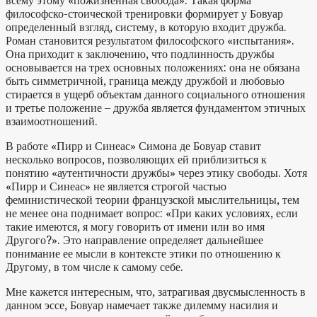
всему этому «пожизненная свобода». Такая форма
философско-стоической тренировки формирует у Бовуар
определенный взгляд, систему, в которую входит дружба.
Роман становится результатом философского «испытания».
Она приходит к заключению, что подлинность дружбы
основывается на трех основных положениях: она не обязана
быть симметричной, граница между дружбой и любовью
стирается в ущерб объектам данного социального отношения
и третье положение – дружба является фундаментом этичных
взаимоотношений.
В работе «Пирр и Синеас» Симона де Бовуар ставит
несколько вопросов, позволяющих ей приблизиться к
понятию «аутентичности дружбы» через этику свободы. Хотя
«Пирр и Синеас» не является строгой частью
феминистической теории французской мыслительницы, тем
не менее она поднимает вопрос: «При каких условиях, если
такие имеются, я могу говорить от имени или во имя
Другого?». Это направление определяет дальнейшее
понимание ее мысли в контексте этики по отношению к
Другому, в том числе к самому себе.
Мне кажется интересным, что, затрагивая двусмысленность в
данном эссе, Бовуар намечает также дилемму насилия и