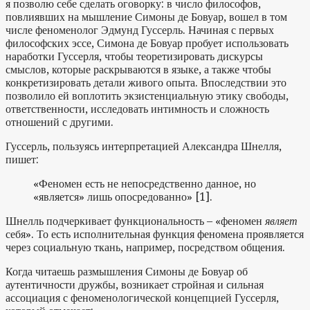
я позволю себе сделать оговорку: в число философов,
повлиявших на мышление Симоны де Бовуар, вошел в том
числе феноменолог Эдмунд Гуссерль. Начиная с первых
философских эссе, Симона де Бовуар пробует использовать
наработки Гуссерля, чтобы теоретизировать дискурсы
смыслов, которые раскрываются в языке, а также чтобы
конкретизировать детали живого опыта. Впоследствии это
позволило ей воплотить экзистенциальную этику свободы,
ответственности, исследовать интимность и сложность
отношений с другими.
Гуссерль, пользуясь интерпретацией Александра Шнелля,
пишет:
«Феномен есть не непосредственно данное, но
«является» лишь опосредованно» [1].
Шнелль подчеркивает функциональность – «феномен
являет
себя». То есть исполнительная функция феномена проявляется
через социальную ткань, например, посредством общения.
Когда читаешь размышления Симоны де Бовуар об
аутентичности дружбы, возникает стройная и сильная
ассоциация с феноменологической концепцией Гуссерля,