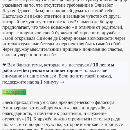
указывает на то, что отсутствие требований к Элизабет
Лаукен (далее – Заза) позволило ей думать о самой себе.
Настолько ли важно ответное и взаимное чувство от друга,
который не чувствует того же к вам? Симона де Бовуар
предполагает, что такое возможно – в отличие от родителей,
которые подчиняли своей буржуазной строгости, дружба с
Зазой открывала Симоне де Бовуар новые возможности через
интеллектуальные беседы и перспективу быть самой собой.
Через дружбу мыслительница пришла к пониманию счастья,
силы и уверенности в себе.
❤ Вам близки темы, которые мы исследуем?
10 лет мы
работаем без рекламы и инвесторов
– только ваше
внимание и наш энтузиазм. Если цените такой подход,
поддержите нас за 1 минуту →
Поддержать
Здесь приходит на ум слова древнегреческого философа
Анникерида, который допускал «в жизни и дружбу, и
благодарность, и почтение к родителям, и служение
отечеству» [3]. К дружбе можно стремиться не только ради
пользы, но и доброго чувства, которое возникает в процессе
взаимоотношения. В этот период складывается взаимная