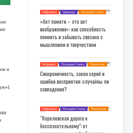
Нейронаука
Переводы
Последние Статьи
Психология
«Акт памяти – это акт
кие
воображения»: как способность
аше
помнить и забывать связана с
мышлением и творчеством
Избранное
Последние Статьи
Психология
ров и
Синхроничность, закон серий и
ошибки восприятия: случайны ли
ую»).
совпадения?
Нейронаука
Последние Статьи
Психология
фии
“Королевская дорога к
о
бессознательному”: от