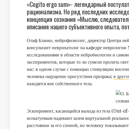
«Cogito ergo sum»- легендарный постулат
рационализма. Но ряд последних исследов
концепция сознания «Мыслю, следовател
описания нашего субъективного опыта, по
Олаф Бланке, нейрофизиолог, директор Центра н
консультант-невропатолог на кафедре неврологии
исследованиями в области нейробиологии и самово
экспериментов, которые то ли сумели пролить свет
нас: в одном случае с помощью стимуляции височ
человека ощущение присутствия призрака;
в друго
находятся вне собственного тела.
Эскперимент, касающийся выхода из тела (Out-of
испытуемым надевают шлем виртуальной реальност
расстоянии за его спиной, но человеку показывают