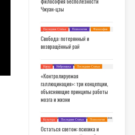
философия бесполезности
Чжуан-цзы
Последние Статьи
Психология
Философия
Свобода: потерянный и
возвращённый рай
Наука
Нейронаука
Последние Статьи
Психология
«Контролируемая
галлюцинация»: три концепции,
объясняющие принципы работы
мозга и жизни
Культура
Последние Статьи
Психология
Теория Культуры
Философия
Остаться светом: психика и