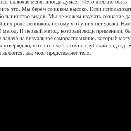
ас, включая меня, иногда думает: «Это должно быть
рить это. Мы берём слишком высоко. Если использова
большинство видов. Мы не можем изучать сознание да
йших родственников, потому что у них нет языка. Нам
 метод. И первый метод, который люди применили, б
и задача на визуальное самораспознание, который могу
 утверждаю, что это недостаточно глубокий подход. 
является, как мозг представляет тело.