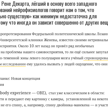
 Рене Декарта, лёгший в основу всего западного
аний нейрофизиологов говорит нам о том, что
ьно существую» как минимум недостаточна для
тому что иногда он зависит совершенно от других вещ
ейропротезирования Федеральной политехнической школы Лозан
 Университетской клиники Женевы, известен своими нетривиал
сприятия. Около 10 лет назад он провёл ряд необычных
 на проблемы нашего самовосприятия, то ли ещё сильнее запута
но-теменной зоны левого полушария мозга учёный
спровоцирова
м исследовании
ему удалось вызвать у людей ощущение, что они
-body experience — OBE), стал уже классическим в области:
и и передают ему картинку с камеры, установленной на некот
 не его спину, а, например, спину двойника-манекена — и учас