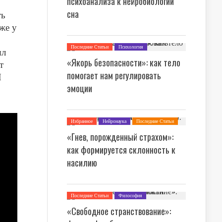
психоанализа к нейробиологии
сна
ть
же у
Последние Статьи
Психология
ыл
«Якорь безопасности»: как тело
т
помогает нам регулировать
Я
эмоции
Избранное
Нейронаука
Последние Статьи
Психология
«Гнев, порожденный страхом»:
как формируется склонность к
насилию
Последние Статьи
Философия
«Свободное странствование»: