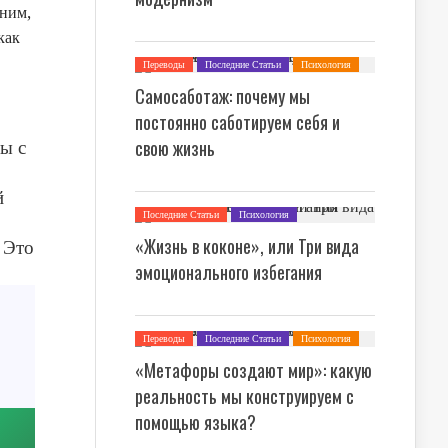
 ним,
как
Переводы
Последние Статьи
Психология
Самосаботаж: почему мы
постоянно саботируем себя и
свою жизнь
ы с
й
Последние Статьи
Психология
«Жизнь в коконе», или Три вида
 Это
эмоционального избегания
Переводы
Последние Статьи
Психология
Философия
«Метафоры создают мир»: какую
реальность мы конструируем с
помощью языка?