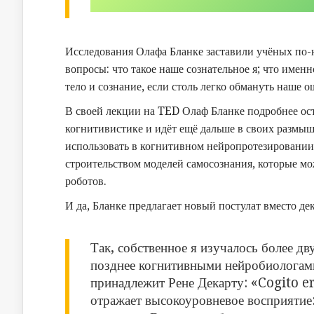
Исследования Олафа Бланке заставили учёных по-н
вопросы: что такое наше сознательное я; что имен
тело и сознание, если столь легко обмануть наше 
В своей лекции на TED Олаф Бланке подробнее ост
когнитивистике и идёт ещё дальше в своих размыш
использовать в когнитивном нейропротезировании
строительством моделей самосознания, которые мо
роботов.
И да, Бланке предлагает новый постулат вместо д
Так, собственное я изучалось более д
позднее когнитивными нейробиологам
принадлежит Рене Декарту: «Cogito 
отражает высокоуровневое восприятие