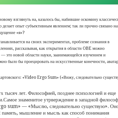
овому взглянуть на, казалось бы, набившие оскомину классичес
но делает опыт субъективным явлением; так ли прочно связано н
ощущение «я»?
анавливается на своих экспериментах, проблеме сознания в
лениях, рассказывая, как открытия в области OBE можно
 — это новой области науки, заанимающейся изучением и
жно было бы проецировать на искусственные конечности, авата
екартовского: «Video Ergo Sum» («Вижу, следовательно существ
вух тысяч лет. Философией, позднее психологией и еще
и.Самое знаменитое утрверждение в западной филосо
ergo sum» — «Мыслю, следовательно существую». Он
: память, мышление и мысль как способ понимания