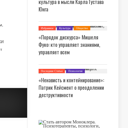
культура в мысли Карла Густава
Юнга
Избранное
Культура
Общество
Последние Статьи
Теория Культуры
«Порядок дискурса» Мишеля
Философия
ки
Фуко: кто управляет знаниями,
управляет всем
Последние Статьи
Психология
«Ненависть и контейнирование»:
Патрик Кейсмент о преодолении
деструктивности