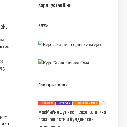
Карл Густав Юнг
ей.
КУРСЫ
ны,
ьными
ли
л
у
Популярные записи
Избранное
Культура
Последние Статьи
Психология
МакМайндфулнес: психополитика
ором
осознанности и буддийский
тники
модернизм