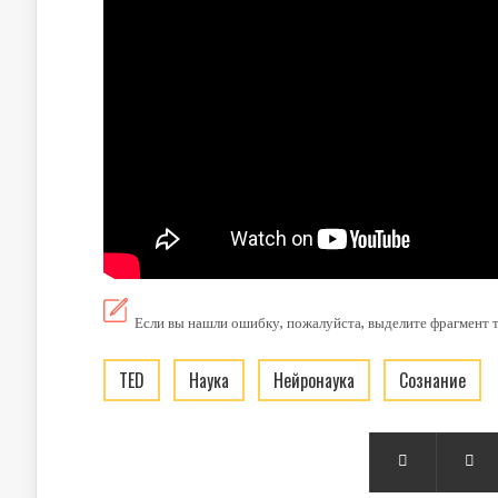
Если вы нашли ошибку, пожалуйста, выделите фрагмент 
TED
наука
нейронаука
сознание

