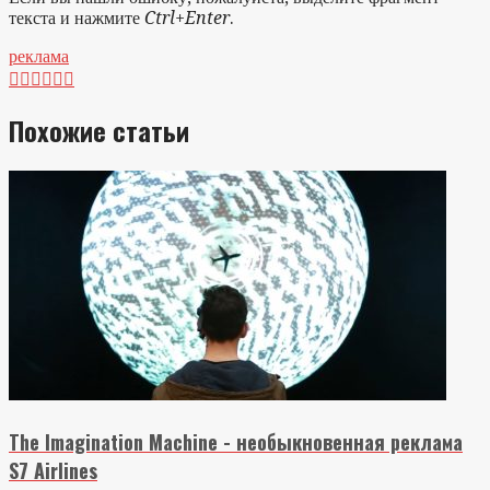
текста и нажмите
Ctrl+Enter
.
реклама






Похожие статьи
The Imagination Machine - необыкновенная реклама
S7 Airlines