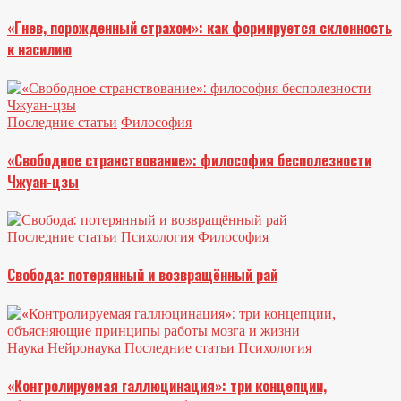
«Гнев, порожденный страхом»: как формируется склонность
к насилию
Последние статьи
Философия
«Свободное странствование»: философия бесполезности
Чжуан-цзы
Последние статьи
Психология
Философия
Свобода: потерянный и возвращённый рай
Наука
Нейронаука
Последние статьи
Психология
«Контролируемая галлюцинация»: три концепции,