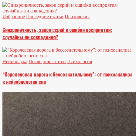
Избранное
Последние статьи
Психология
Синхроничность, закон серий и ошибки восприятия:
случайны ли совпадения?
Нейронаука
Последние статьи
Психология
“Королевская дорога к бессознательному”: от психоанализа
к нейробиологии сна