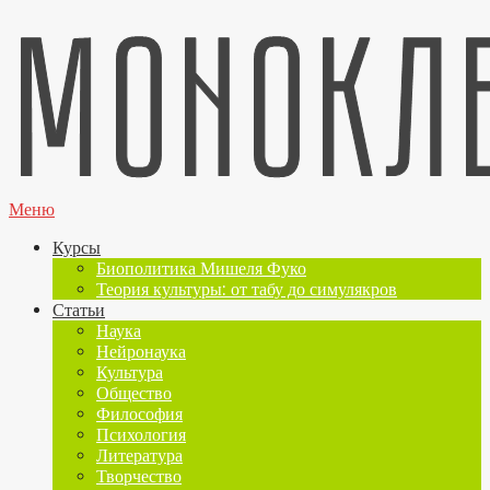
Меню
Курсы
Биополитика Мишеля Фуко
Теория культуры: от табу до симулякров
Статьи
Наука
Нейронаука
Культура
Общество
Философия
Психология
Литература
Творчество