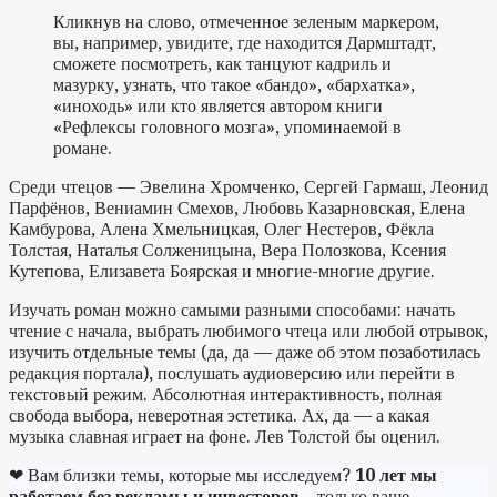
Кликнув на слово, отмеченное зеленым маркером,
вы, например, увидите, где находится Дармштадт,
сможете посмотреть, как танцуют кадриль и
мазурку, узнать, что такое «бандо», «бархатка»,
«иноходь» или кто является автором книги
«Рефлексы головного мозга», упоминаемой в
романе.
Среди чтецов — Эвелина Хромченко, Сергей Гармаш, Леонид
Парфёнов, Вениамин Смехов, Любовь Казарновская, Елена
Камбурова, Алена Хмельницкая, Олег Нестеров, Фёкла
Толстая, Наталья Солженицына, Вера Полозкова, Ксения
Кутепова, Елизавета Боярская и многие-многие другие.
Изучать роман можно самыми разными способами: начать
чтение с начала, выбрать любимого чтеца или любой отрывок,
изучить отдельные темы (да, да — даже об этом позаботилась
редакция портала), послушать аудиоверсию или перейти в
текстовый режим. Абсолютная интерактивность, полная
свобода выбора, неверотная эстетика. Ах, да — а какая
музыка славная играет на фоне. Лев Толстой бы оценил.
❤ Вам близки темы, которые мы исследуем?
10 лет мы
работаем без рекламы и инвесторов
– только ваше