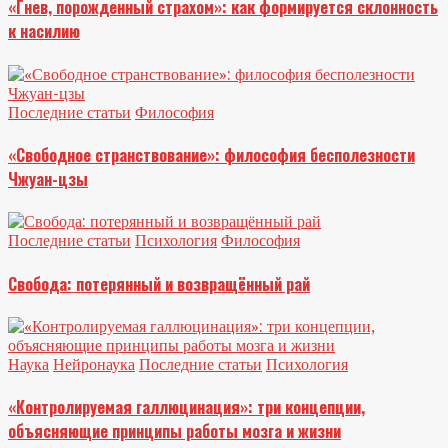
«Гнев, порожденный страхом»: как формируется склонность
к насилию
Последние статьи
Философия
«Свободное странствование»: философия бесполезности
Чжуан-цзы
Последние статьи
Психология
Философия
Свобода: потерянный и возвращённый рай
Наука
Нейронаука
Последние статьи
Психология
«Контролируемая галлюцинация»: три концепции,
объясняющие принципы работы мозга и жизни