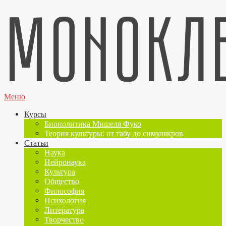
Меню
Курсы
Биополитика Мишеля Фуко
Теория культуры: от табу до симулякров
Статьи
Наука
Нейронаука
Культура
Общество
Философия
Психология
Литература
Творчество