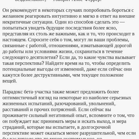
Он рекомендует в некоторых случаях попробовать бороться с
желанием реагировать интуитивно и мягко в ответ на внешне
некритичные ситуации. Один из способов сделать это —
попытаться увидеть будущие последствия более ясно,
представляя их столь же важными, как и то, что происходит в
настоящем. Спросите себя о том, могут ли ваши проблемы,
связанные с работой, отношениями, изматывающей дорогой
до работы или условиями жизни, сохраниться в течение
следующего десятилетия? Если да, то какие чувства вызывает
такая перспектива? Найдите время на то, чтобы определить
потенциальные выгоды от изменений, даже если сейчас они
кажутся более деструктивными, чем текущее положение
вещей.
Парадокс бета-участка также может предложить более
оптимистичный взгляд на некоторые из наиболее серьезных
жизненных испытаний, разочарований, увольнений,
расставаний и прочих потрясений. Если сейчас вы
проживаете сильный негативный опыт, вспомните о том, что
он побуждает вас принимать меры и искать выход, и мера
страданий, которые вы испытаете, в долгосрочной
перспективе может оказаться менее разрушительной, чем если
бы вас терзало что-то менее экстремальное, но