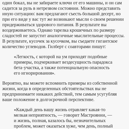
один бокал, вы не забираете ключи от его машины, и он сам
садится за руль в нетрезвом состоянии. Можно представить
иную ситуацию: вам предлагают съесть большой десерт, но
при его виде у вас тут же возникают мысли о своем решении
придерживаться здорового питания. В результате вы
воздерживаетесь. Однако тарелка крошечных по размеру
сладостей не запустит аналогичные мыслительные процессы.
В результате, кусочек за кусочком, вы съедаете гигантское
количество углеводов. Гилберт с соавторами пишут:
«Легкость, с которой на ум приходят подобные
примеры, подчеркивает вездесущность парадокса
бета-участка, а также потенциальную опасность
его игнорирования».
Вероятно, вы можете вспомнить примеры из собственной
жизни, когда в определенных обстоятельствах вы не
предпринимаете никаких действий, тем самым усугубляя
ваше положение в долгосрочной перспективе.
«Каждый день вашу жизнь отравляет какая-то
мелкая неприятность, — говорит Мастроянни, —
и жизнь, полная, казалось бы, незначительных
проблем, может оказаться хуже, чем день, полный