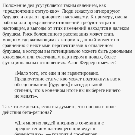
Положение дел усугубляется таким явлением, как
«предпочтение статус-кво». Люди зачастую игнорируют
будущее и отдают приоритет настоящему. К примеру, смена
работы или прекращение отношений требуют затрат в
настоящем, а выгоды от этих изменений находятся в далеком
будущем. Риск болезненного расставания может стать
мощным сдерживающим фактором в данный момент по
сравнению с неясными перспективами в отдаленном
будущем, в котором вы потенциально можете быть довольным
холостяком или счастливым партнером в новых, более
функциональных отношениях. Алос-Феррер отмечает:
«Мало того, это еще и не гарантировано.
Предпочтение статус-кво может подтолкнуть вас к
обесцениванию [будущих] выгод до такой
степени, что в конечном итоге вы выберете ничего
не менять».
Так что же делать, если вы думаете, что попали в поле
действия бета-региона?
«Для многих людей инерция в сочетании с
предпочтением настоящего приведут к
бездействию», — говорит Алос-Феррер.