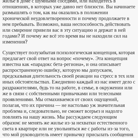
жилье в доме с шумными соседями, или находитесь в
отношениях, в которых уже давно нет близости. Вы начинаете
размышлять о том, как вы оказались в положении
хронической неудовлетворенности и почему продолжаете в
нем пребывать. Возможно, ваша неспособность действовать
или смирение привели вас в эту ситуацию и держат в ней
годами? И почему же всё это время вы не находили сил на
изменения?
Существует полузабытая психологическая концепция, которая
предлагает свой ответ на вопрос «почему». Эта концепция
известна как «парадокс бета-региона», и она описывает
распространенную ошибку, которую мы допускаем,
предсказывая длительность своей реакции на стресс в тех или
иных обстоятельствах. Ежедневно каждый из нас имеет дело с
раздражителями, будь то на работе, в семье, в окружении или
же в связи с собственными привычками или телесными
проявлениями. Мы отмахиваемся от своих ощущений,
полагая, что их причина — не настолько уж значительная
проблема и, следовательно, не сможет всерьез и надолго
повлиять на нашу жизнь. Мы рассуждаем следующим
образом: не менять же жилье из-за нехватки естественного
света в квартире или не увольняться же с работы из-за того,
что мой руководитель имеет привычку присылать сообщения