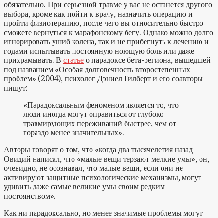
обязательно. При серьезной травме у вас не останется другого
выбора, кроме как пойти к врачу, назначить операцию и
пройти физиотерапию, после чего вы относительно быстро
сможете вернуться к марафонскому бегу. Однако можно долго
игнорировать ушиб колена, так и не прибегнуть к лечению и
годами испытывать постоянную ноющую боль или даже
прихрамывать. В
статье
о парадоксе бета-региона, вышедшей
под названием «Особая долговечность второстепенных
проблем» (2004), психолог Дэниел Гилберт и его соавторы
пишут:
«Парадоксальным феноменом является то, что
люди иногда могут оправиться от глубоко
травмирующих переживаний быстрее, чем от
гораздо менее значительных».
Авторы говорят о том, что «когда два тысячелетия назад
Овидий написал, что «малые вещи терзают мелкие умы», он,
очевидно, не осознавал, что малые вещи, если они не
активируют защитные психологические механизмы, могут
удивить даже самые великие умы своим редким
постоянством».
Как ни парадоксально, но менее значимые проблемы могут