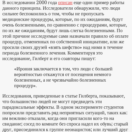
В исследовании 2000 года
описан
еще один пример работы
данного принципа. Исследователи обнаружили, что люди
сильнее беспокоились о том, чтобы не пропускать
медицинские процедуры, которые, по их ожиданиям, будут
очень болезненными, по сравнению с процедурами, которые,
по их же ожиданиям, будут лишь слегка болезненными. По
этой причине исследуемые сами назначали правило об оплате
процедур, отмененных по собственной инициативе, или же
просили своих друзей «взять шефство» над ними в течение
периода болезненного лечения. Комментируя это
исследование, Гилберт и его соавторы пишут:
«Ирония заключается в том, что люди с большей
вероятностью откажутся от посещения немного
болезненных, а не чрезвычайно болезненных
процедур».
Исследования, приведенные в статье Гилберта, показывают,
что большинство людей не могут предвидеть эти
парадоксальные эффекты. В одном эксперименте студентов
попросили представить ряд неприятных ситуаций, таких как:
им вежливо отказали, когда они пригласили кого-то на
свидание; сосед по комнате без спроса надел их обувь; старый
друг, присоединился к группе неонацистов; или лучший друг