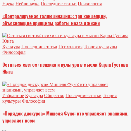
Наука
Нейронаука
Последние статьи
Психология
«Контролируемая галлюцинация»: три концепции,
объясняющие принципы работы мозга и жизни
Культура
Последние статьи
Психология
Теория культуры
Философия
Остаться светом: психика и культура в мысли Карла Густава
Юнга
Избранное
Культура
Общество
Последние статьи
Теория
культуры
Философия
«Порядок дискурса» Мишеля Фуко: кто управляет знаниями,
управляет всем