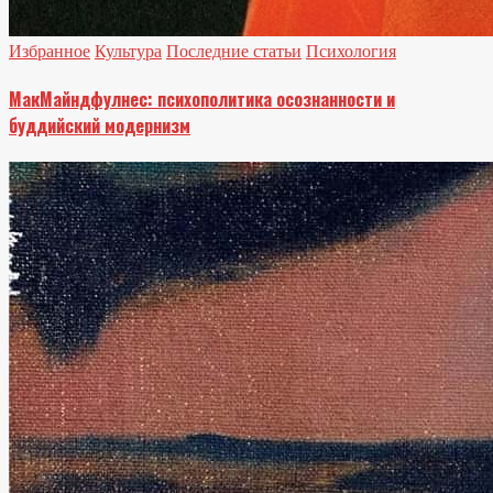
Избранное
Культура
Последние статьи
Психология
МакМайндфулнес: психополитика осознанности и
буддийский модернизм