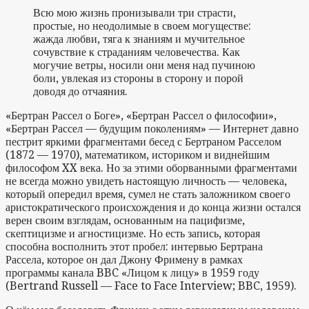
Всю мою жизнь пронизывали три страсти,
простые, но неодоли­мые в своем могуществе:
жажда любви, тяга к знаниям и мучитель­ное
сочувствие к страданиям человечества. Как
могучие ветры, носили они меня над пучиною
боли, увлекая из стороны в сторону и по­рой
доводя до отчаяния.
«Бертран Рассел о Боге», «Бертран Рассел о философии»,
«Бертран Рассел — будущим поколениям» — Интернет давно
пестрит яркими фрагментами бесед с Бертраном Расселом
(1872 — 1970), математиком, историком и виднейшим
философом XX века. Но за этими оборванными фрагментами
не всегда можно увидеть настоящую личность — человека,
который опередил время, сумел не стать заложником своего
аристократического происхождения и до конца жизни остался
верен своим взглядам, основанным на пацифизме,
скептицизме и агностицизме. Но есть запись, которая
способна восполнить этот пробел: интервью Бертрана
Рассела, которое он дал Джону Фримену в рамках
программы канала BBC «Лицом к лицу» в 1959 году
(Bertrand Russell — Face to Face Interview; BBC, 1959).