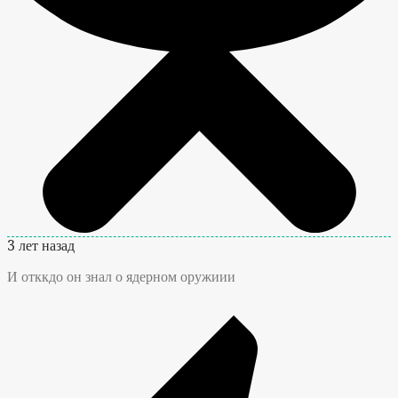
3 лет назад
И отккдо он знал о ядерном оружиии