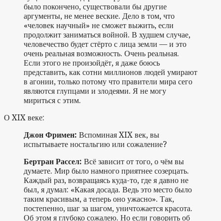
было покончено, существовали бы другие
аргументы, не менее веские. Дело в том, что
«человек научный» не сможет выжить, если
продолжит заниматься войной. В худшем случае,
человечество будет стёрто с лица земли — и это
очень реальная возможность. Очень реальная.
Если этого не произойдёт, я даже боюсь
представить, как сотни миллионов людей умирают
в агонии, только потому что правители мира сего
являются глупцами и злодеями. Я не могу
мириться с этим.
О XIX веке:
Джон Фримен:
Вспоминая XIX век, вы
испытываете ностальгию или сожаление?
Бертран Рассел:
Всё зависит от того, о чём вы
думаете. Мир было намного приятнее созерцать.
Каждый раз, возвращаясь куда-то, где я давно не
был, я думал: «Какая досада. Ведь это место было
таким красивым, а теперь оно ужасно». Так,
постепенно, шаг за шагом, уничтожается красота.
Об этом я глубоко сожалею. Но если говорить об