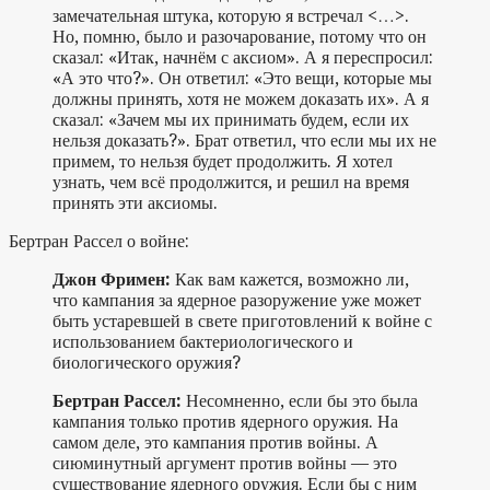
замечательная штука, которую я встречал <…>.
Но, помню, было и разочарование, потому что он
сказал: «Итак, начнём с аксиом». А я переспросил:
«А это что?». Он ответил: «Это вещи, которые мы
должны принять, хотя не можем доказать их». А я
сказал: «Зачем мы их принимать будем, если их
нельзя доказать?». Брат ответил, что если мы их не
примем, то нельзя будет продолжить. Я хотел
узнать, чем всё продолжится, и решил на время
принять эти аксиомы.
Бертран Рассел о войне:
Джон Фримен:
Как вам кажется, возможно ли,
что кампания за ядерное разоружение уже может
быть устаревшей в свете приготовлений к войне с
использованием бактериологического и
биологического оружия?
Бертран Рассел:
Несомненно, если бы это была
кампания только против ядерного оружия. На
самом деле, это кампания против войны. А
сиюминутный аргумент против войны — это
существование ядерного оружия. Если бы с ним