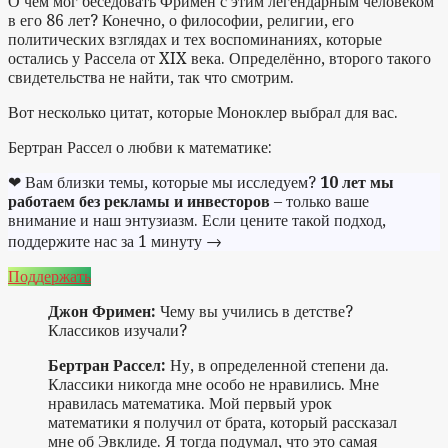
О чём мог беседовать Фримен с этим легендарным человеком
в его 86 лет? Конечно, о философии, религии, его
политических взглядах и тех воспоминаниях, которые
остались у Рассела от XIX века. Определённо, второго такого
свидетельства не найти, так что смотрим.
Вот несколько цитат, которые Моноклер выбрал для вас.
Бертран Рассел о любви к математике:
❤ Вам близки темы, которые мы исследуем?
10 лет мы
работаем без рекламы и инвесторов
– только ваше
внимание и наш энтузиазм. Если цените такой подход,
поддержите нас за 1 минуту →
Поддержать
Джон Фримен:
Чему вы учились в детстве?
Классиков изучали?
Бертран Рассел:
Ну, в определенной степени да.
Классики никогда мне особо не нравились. Мне
нравилась математика. Мой первый урок
математики я получил от брата, который рассказал
мне об Эвклиде. Я тогда подумал, что это самая