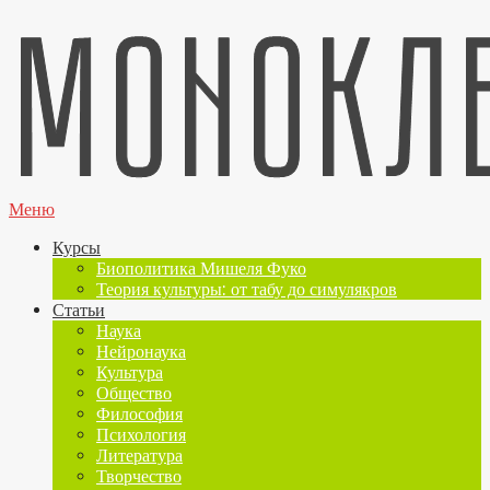
Меню
Курсы
Биополитика Мишеля Фуко
Теория культуры: от табу до симулякров
Статьи
Наука
Нейронаука
Культура
Общество
Философия
Психология
Литература
Творчество