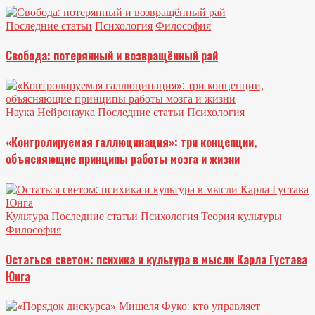
Последние статьи
Психология
Философия
Свобода: потерянный и возвращённый рай
Наука
Нейронаука
Последние статьи
Психология
«Контролируемая галлюцинация»: три концепции,
объясняющие принципы работы мозга и жизни
Культура
Последние статьи
Психология
Теория культуры
Философия
Остаться светом: психика и культура в мысли Карла Густава
Юнга