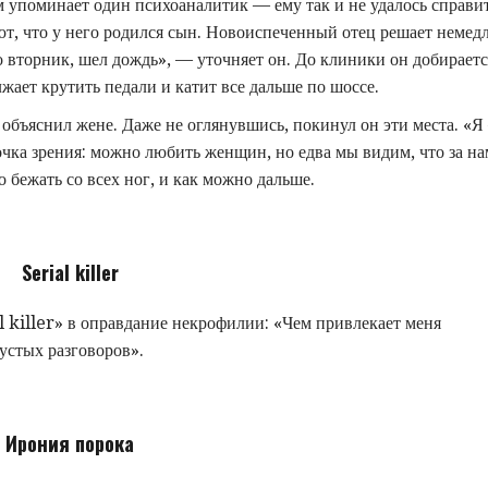
 упоминает один психоаналитик — ему так и не удалось справит
ют, что у него родился сын. Новоиспеченный отец решает немед
о вторник, шел дождь», — уточняет он. До клиники он добираетс
лжает крутить педали и катит все дальше по шоссе.
е объяснил жене. Даже не оглянувшись, покинул он эти места. «
точка зрения: можно любить женщин, но едва мы видим, что за н
 бежать со всех ног, и как можно дальше.
Serial killer
 killer» в оправдание некрофилии: «Чем привлекает меня
устых разговоров».
Ирония порока