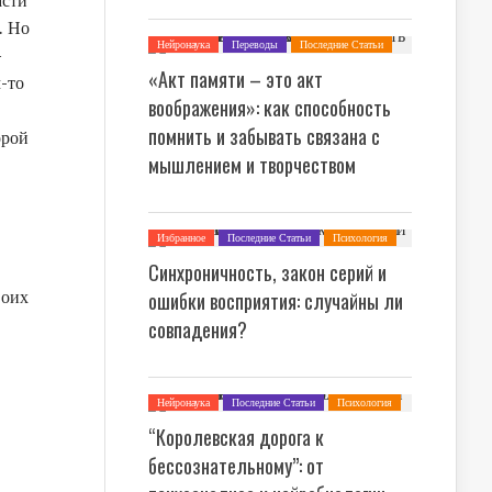
асти
. Но
Нейронаука
Переводы
Последние Статьи
—
Психология
«Акт памяти – это акт
м-то
воображения»: как способность
помнить и забывать связана с
орой
мышлением и творчеством
Избранное
Последние Статьи
Психология
Синхроничность, закон серий и
воих
ошибки восприятия: случайны ли
совпадения?
Нейронаука
Последние Статьи
Психология
“Королевская дорога к
бессознательному”: от