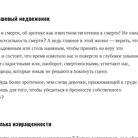
шевый медвежонок
и смерти, об эротике как известном тяготении к смерти! Не озн
 всесильность смерти? А ведь главное в этой жизни — верить, чт
надеянным или столь наивным, чтобы принять на веру эти
и состоит, что время измотало нас и повергло в глубокое уныни
 сладостными или, наоборот, смертоносными, угнетают нас,
ицы, которые никак не решаются покинуть сцену.
будь более эротичное, чем слезы девочки, прижимающей к груди
 для того, чтобы убедиться в бренности собственного
е?
лька извращенности