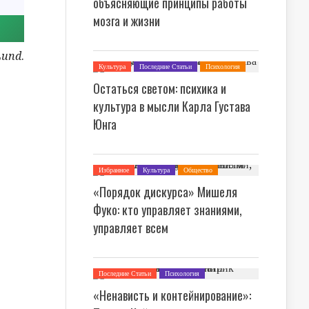
объясняющие принципы работы
мозга и жизни
Lund
.
Культура
Последние Статьи
Психология
Теория Культуры
Философия
Остаться светом: психика и
культура в мысли Карла Густава
Юнга
Избранное
Культура
Общество
Последние Статьи
Теория Культуры
«Порядок дискурса» Мишеля
Философия
Фуко: кто управляет знаниями,
управляет всем
Последние Статьи
Психология
«Ненависть и контейнирование»: