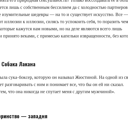
нята его природная сексуальность? Только воссоздавать ее в обл
ется лишь с собственным бессилием да с холодностью партнеров
е изумительные шедевры — на то и существует искусство. Все 
т иллюзии к иллюзии, силясь то успокоить себя, то поразить че
оторые кажутся нам новыми, но на деле являются всего лишь
 и принято веками, с примесью капельки извращенности, без кот
Собака Лакана
 была сука-боксер, которую он называл Жюстиной. На одной из с
т разговаривать с ним и понимает все, что бы он ей ни сказал.
ем, что она никогда не спутает меня с другим мужчиной».
еринство — западня