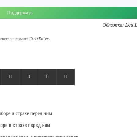
Поддержать
Обложка: Lea 
текста и нажмите
Ctrl+Enter
.




оре и страхе перед ним