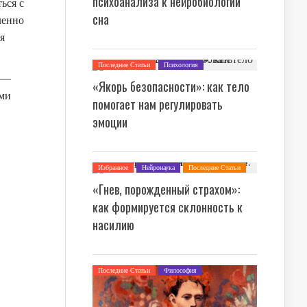
психоанализа к нейробиологии
ься с
сна
ленно
я
Последние Статьи
Психология
Я —
«Якорь безопасности»: как тело
ами
помогает нам регулировать
эмоции
Избранное
Нейронаука
Последние Статьи
Психология
«Гнев, порожденный страхом»:
как формируется склонность к
насилию
Последние Статьи
Философия