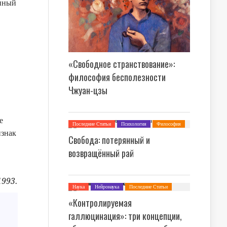
енный
«Свободное странствование»:
философия бесполезности
Чжуан-цзы
е
Последние Статьи
Психология
Философия
изнак
Свобода: потерянный и
возвращённый рай
1993.
Наука
Нейронаука
Последние Статьи
Психология
«Контролируемая
галлюцинация»: три концепции,