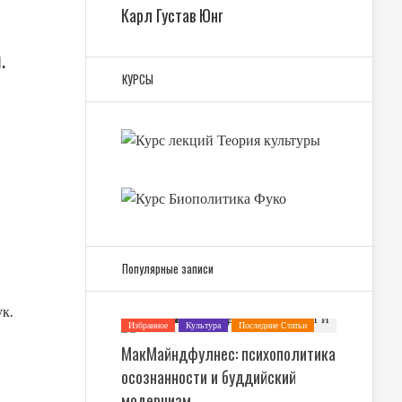
Карл Густав Юнг
.
КУРСЫ
Популярные записи
ук.
Избранное
Культура
Последние Статьи
Психология
МакМайндфулнес: психополитика
осознанности и буддийский
модернизм