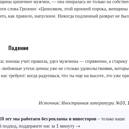
енщины циничнее мужчин, — она опиралась не только на собств
 эти слова Гризони: «Цинизмом, этой иронией порока, женщины
это, как правило, напускное. Никогда подлинный разврат не был
Падение
ки: юноша учит правила, удел мужчины — спряжение, а старику
и любовные утехи ценны уже не столько удовольствиями, которы
нас требуют: когда радуешься, что ты еще на высоте, это уже пр
Источник: Иностранная литература №10, 
10 лет мы работаем без рекламы и инвесторов
– только ваше
й подход, поддержите нас за 1 минуту →