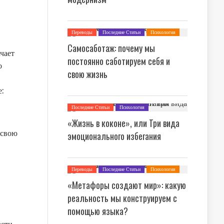
Переводы
Последние Статьи
Психология
Самосаботаж: почему мы
ачает
постоянно саботируем себя и
о
свою жизнь
е:
Последние Статьи
Психология
«Жизнь в коконе», или Три вида
 свою
эмоционального избегания
Переводы
Последние Статьи
Психология
Философия
«Метафоры создают мир»: какую
реальность мы конструируем с
помощью языка?