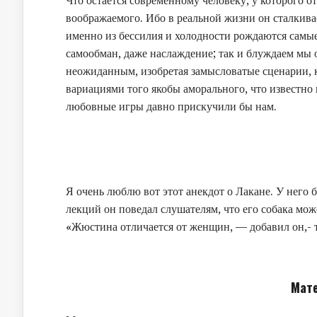
Что остается современному человеку, у которого от
воображаемого. Ибо в реальной жизни он сталкива
именно из бессилия и холодности рождаются самы
самообман, даже наслаждение; так и блуждаем мы о
неожиданным, изобретая замысловатые сценарии, к
вариациями того якобы аморального, что известно
любовные игры давно прискучили бы нам.
Я очень люблю вот этот анекдот о Лакане. У него
лекций он поведал слушателям, что его собака може
«Жюстина отличается от женщин, — добавил он,- т
Мат