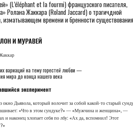
» (L’éléphant et la fourmi) французского писателя,
» Ролана Жаккара (Roland Jaccard) о трагичдной
, изматывающем времени и бренности существования
ЛОН И МУРАВЕЙ
их вариаций на тему горестей любви —
ния мира до конца нашего века
авшийся эксперимент
з окно Дьявола, который волочит за собой какой-то старый сунд
прашивает: «Что в этом сундуке?» — «Мужчина и женщина», —
гах и наконец хлопает себя по лбу: «Ах да, вспомнил! Этот
ы?»