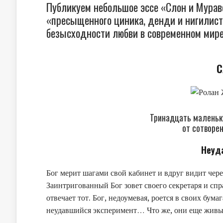
Публикуем небольшое эссе «Слон и Муравей
«пресыщенного циника, денди и нигилиста
безысходности любви в современном мире
С
Тринадцать маленьк
от сотворе
Неуд
Бог мерит шагами свой кабинет и вдруг видит чере
Заинтригованный Бог зовет своего секретаря и с
отвечает тот. Бог, недоумевая, роется в своих бума
неудавшийся эксперимент… Что же, они еще жив