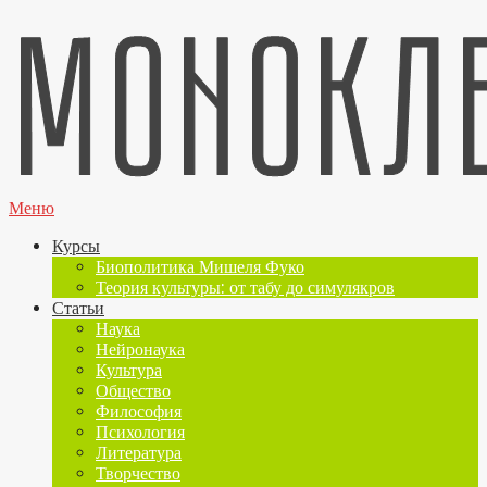
Меню
Курсы
Биополитика Мишеля Фуко
Теория культуры: от табу до симулякров
Статьи
Наука
Нейронаука
Культура
Общество
Философия
Психология
Литература
Творчество