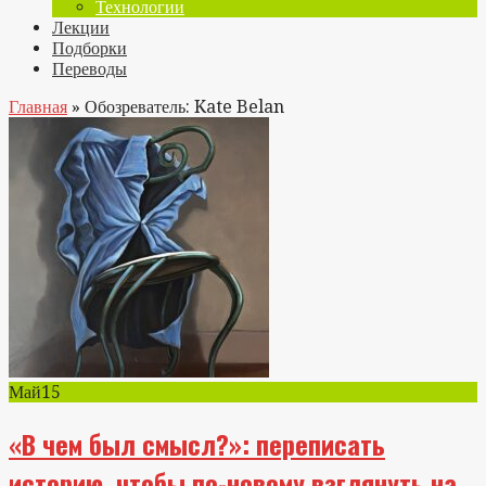
Технологии
Лекции
Подборки
Переводы
Главная
»
Обозреватель: Kate Belan
Май
15
«В чем был смысл?»: переписать
историю, чтобы по-новому взглянуть на