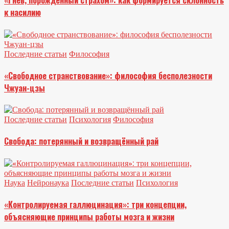
«Гнев, порожденный страхом»: как формируется склонность
к насилию
Последние статьи
Философия
«Свободное странствование»: философия бесполезности
Чжуан-цзы
Последние статьи
Психология
Философия
Свобода: потерянный и возвращённый рай
Наука
Нейронаука
Последние статьи
Психология
«Контролируемая галлюцинация»: три концепции,
объясняющие принципы работы мозга и жизни